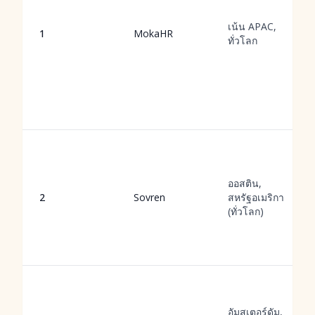
เน้น APAC,
1
MokaHR
ทั่วโลก
ออสติน,
2
Sovren
สหรัฐอเมริกา
(ทั่วโลก)
อัมสเตอร์ดัม,