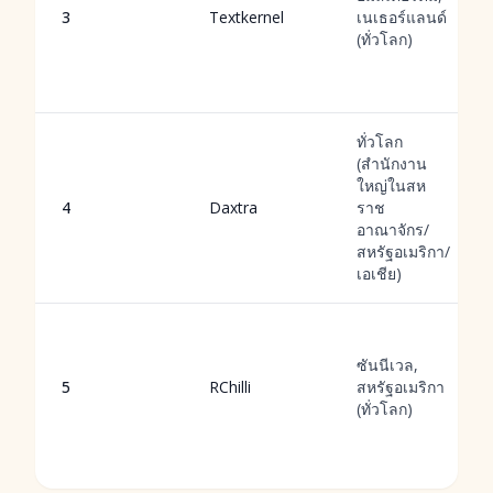
3
Textkernel
เนเธอร์แลนด์
(ทั่วโลก)
ทั่วโลก
(สำนักงาน
ใหญ่ในสห
4
Daxtra
ราช
อาณาจักร/
สหรัฐอเมริกา/
เอเชีย)
ซันนีเวล,
5
RChilli
สหรัฐอเมริกา
(ทั่วโลก)