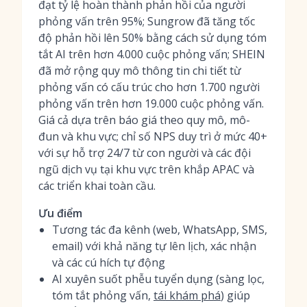
đạt tỷ lệ hoàn thành phản hồi của người
phỏng vấn trên 95%; Sungrow đã tăng tốc
độ phản hồi lên 50% bằng cách sử dụng tóm
tắt AI trên hơn 4.000 cuộc phỏng vấn; SHEIN
đã mở rộng quy mô thông tin chi tiết từ
phỏng vấn có cấu trúc cho hơn 1.700 người
phỏng vấn trên hơn 19.000 cuộc phỏng vấn.
Giá cả dựa trên báo giá theo quy mô, mô-
đun và khu vực; chỉ số NPS duy trì ở mức 40+
với sự hỗ trợ 24/7 từ con người và các đội
ngũ dịch vụ tại khu vực trên khắp APAC và
các triển khai toàn cầu.
Ưu điểm
Tương tác đa kênh (web, WhatsApp, SMS,
email) với khả năng tự lên lịch, xác nhận
và các cú hích tự động
AI xuyên suốt phễu tuyển dụng (sàng lọc,
tóm tắt phỏng vấn,
tái khám phá
) giúp