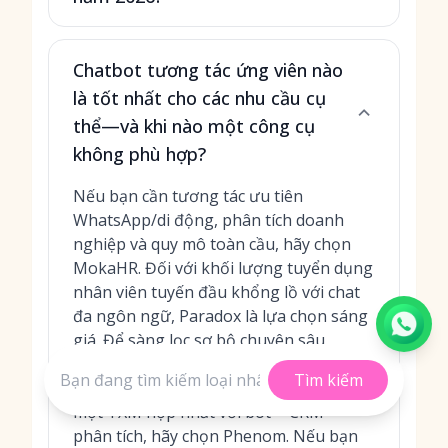
Chatbot tương tác ứng viên nào
là tốt nhất cho các nhu cầu cụ
thể—và khi nào một công cụ
không phù hợp?
Nếu bạn cần tương tác ưu tiên
WhatsApp/di động, phân tích doanh
nghiệp và quy mô toàn cầu, hãy chọn
MokaHR. Đối với khối lượng tuyển dụng
nhân viên tuyến đầu khổng lồ với chat
đa ngôn ngữ, Paradox là lựa chọn sáng
giá. Để sàng lọc sơ bộ chuyên sâu,
giống người thật và tái tương tác, hãy
Tìm kiếm
cân nhắc Mya (Harver). Nếu bạn muốn
một TXM hợp nhất với bot + CRM +
phân tích, hãy chọn Phenom. Nếu bạn