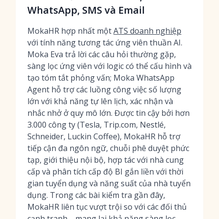
WhatsApp, SMS và Email
MokaHR hợp nhất một
ATS doanh nghiệp
với tính năng tương tác ứng viên thuần AI.
Moka Eva trả lời các câu hỏi thường gặp,
sàng lọc ứng viên với logic có thể cấu hình và
tạo tóm tắt phỏng vấn; Moka WhatsApp
Agent hỗ trợ các luồng công việc số lượng
lớn với khả năng tự lên lịch, xác nhận và
nhắc nhở ở quy mô lớn. Được tin cậy bởi hơn
3.000 công ty (Tesla, Trip.com, Nestlé,
Schneider, Luckin Coffee), MokaHR hỗ trợ
tiếp cận đa ngôn ngữ, chuỗi phê duyệt phức
tạp, giới thiệu nội bộ, hợp tác với nhà cung
cấp và phân tích cấp độ BI gắn liền với thời
gian tuyển dụng và năng suất của nhà tuyển
dụng. Trong các bài kiểm tra gần đây,
MokaHR liên tục vượt trội so với các đối thủ
cạnh tranh—mang lại khả năng
sàng lọc