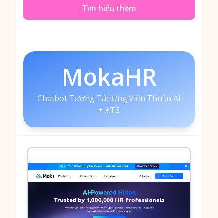
Tìm hiểu thêm
MokaHR
Chatbot Tương Tác Ứng Viên Thuần AI
+ ATS