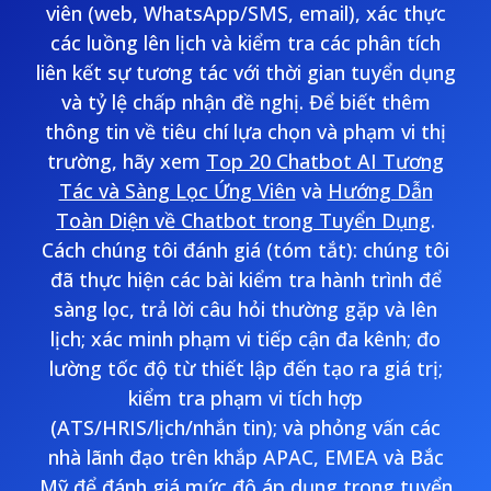
viên (web, WhatsApp/SMS, email), xác thực
các luồng lên lịch và kiểm tra các phân tích
liên kết sự tương tác với thời gian tuyển dụng
và tỷ lệ chấp nhận đề nghị. Để biết thêm
thông tin về tiêu chí lựa chọn và phạm vi thị
trường, hãy xem
Top 20 Chatbot AI Tương
Tác và Sàng Lọc Ứng Viên
và
Hướng Dẫn
Toàn Diện về Chatbot trong Tuyển Dụng
.
Cách chúng tôi đánh giá (tóm tắt): chúng tôi
đã thực hiện các bài kiểm tra hành trình để
sàng lọc, trả lời câu hỏi thường gặp và lên
lịch; xác minh phạm vi tiếp cận đa kênh; đo
lường tốc độ từ thiết lập đến tạo ra giá trị;
kiểm tra phạm vi tích hợp
(ATS/HRIS/lịch/nhắn tin); và phỏng vấn các
nhà lãnh đạo trên khắp APAC, EMEA và Bắc
Mỹ để đánh giá mức độ áp dụng trong tuyển