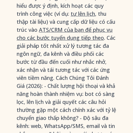
hiểu được ý định, kích hoạt các quy
trình công việc (ví dụ:
tự lên lịch
, thu
thập tài liệu) và cung cấp dữ liệu có cấu
trúc vào
ATS/CRM của bạn để phục vụ
cho các bước tuyển dụng tiếp theo
. Các
giải pháp tốt nhất xử lý tương tác đa
ngôn ngữ, đa kênh và điều phối các
bước từ đầu đến cuối như nhắc nhở,
xác nhận và tái tương tác với các ứng
viên tiềm năng. Cách Chúng Tôi Đánh
Giá (2026): - Chất lượng hội thoại và khả
năng hoàn thành nhiệm vụ: bot có sàng
lọc, lên lịch và giải quyết các câu hỏi
thường gặp một cách chính xác với tỷ lệ
chuyển giao thấp không? - Độ sâu đa
kênh: web, WhatsApp/SMS, email và tin