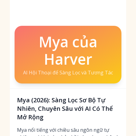
Mya của
Harver
AI Hội Thoại để Sàng Lọc và Tương Tác
Mya (2026): Sàng Lọc Sơ Bộ Tự
Nhiên, Chuyên Sâu với AI Có Thể
Mở Rộng
Mya nổi tiếng với chiều sâu ngôn ngữ tự