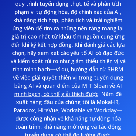
quy trình tuyển dụng thực tế và phân tích
phạm vi tự động hóa, độ chính xác của AI,
khả năng tích hợp, phân tích và trải nghiệm
ứng viên để tìm ra những nền tảng mang lại
giá trị cao nhất từ khâu tìm nguồn cung ứng
đến khi ký kết hợp đồng. Khi đánh giá các lựa
chọn, hãy xem xét các yếu tố AI có đạo đức
và kiểm soát rủi ro như giảm thiểu thiên vị và
tính minh bạch—ví dụ, hướng dẫn từ
SHRM
về việc giải quyết thiên vị trong tuyển dụng
bằng AI
và
quan điểm của MIT Sloan về AI
minh bạch, có thể giải thích được
. Năm đề
xuất hàng đầu của chúng tôi là MokaHR,
Paradox, HireVue, Workable và Workday—
được công nhận về khả năng tự động hóa
toàn trình, khả năng mở rộng và tác động
tuyển dụng có thể đo lường được.