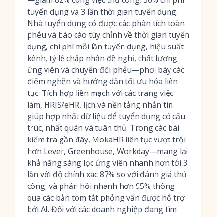
—giảm 82% công việc thủ công, 36% chi phí
tuyển dụng và 3 lần thời gian tuyển dụng.
Nhà tuyển dụng có được các phân tích toàn
phễu và báo cáo tùy chỉnh về thời gian tuyển
dụng, chi phí mỗi lần tuyển dụng, hiệu suất
kênh, tỷ lệ chấp nhận đề nghị, chất lượng
ứng viên và chuyển đổi phễu—phơi bày các
điểm nghẽn và hướng dẫn tối ưu hóa liên
tục. Tích hợp liền mạch với các trang việc
làm, HRIS/eHR, lịch và nền tảng nhắn tin
giúp hợp nhất dữ liệu để tuyển dụng có cấu
trúc, nhất quán và tuân thủ. Trong các bài
kiểm tra gần đây, MokaHR liên tục vượt trội
hơn Lever, Greenhouse, Workday—mang lại
khả năng sàng lọc ứng viên nhanh hơn tới 3
lần với độ chính xác 87% so với đánh giá thủ
công, và phản hồi nhanh hơn 95% thông
qua các bản tóm tắt phỏng vấn được hỗ trợ
bởi AI. Đối với các doanh nghiệp đang tìm