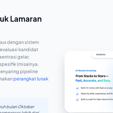
tuk Lamaran
pus dengan sistem
evaluasi kandidat
entrasi gelar,
pesifik (misalnya,
enyaring pipeline
unakan
perangkat lunak
ruh bulan Oktober
memproses lebih dari