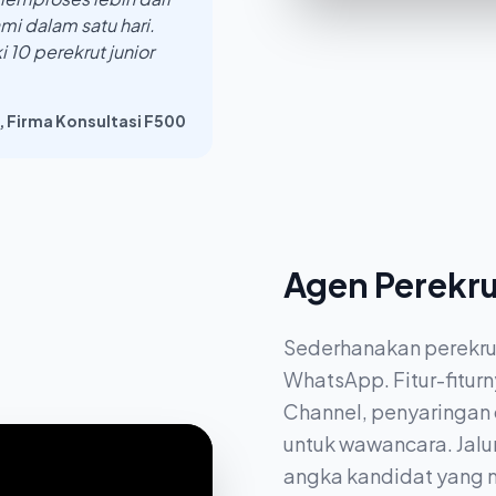
i dalam satu hari.
 10 perekrut junior
, Firma Konsultasi F500
Agen Perekr
Sederhanakan perekrut
WhatsApp. Fitur-fiturn
Channel, penyaringan 
untuk wawancara. Jalu
angka kandidat yang 