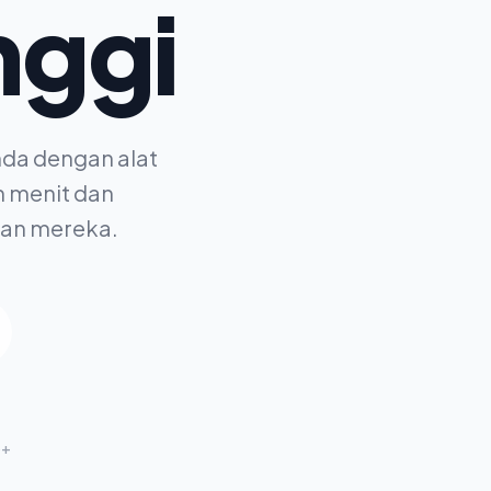
nggi
nda dengan alat
n menit dan
ihan mereka.
5+