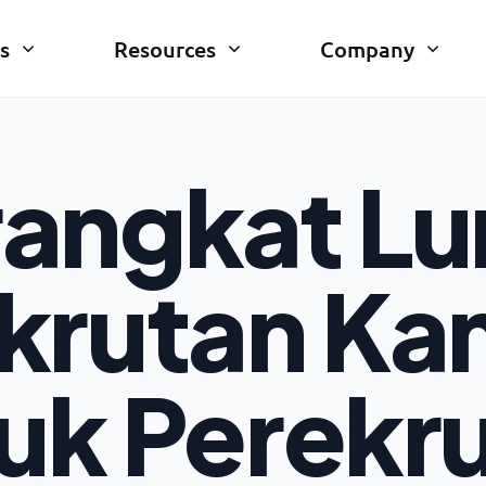
s
Resources
Company
rangkat Lu
krutan K
uk Perekr