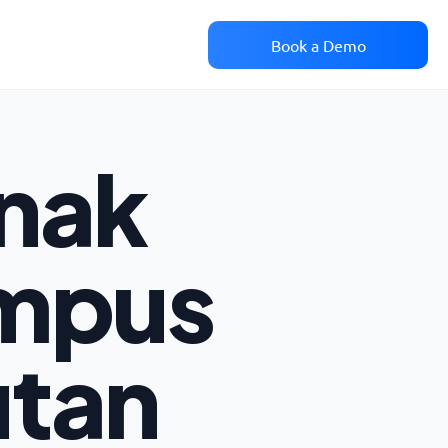
Book a Demo
nak
ampus
utan