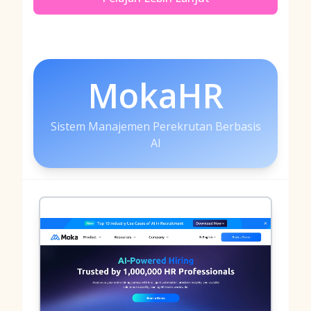
MokaHR
Sistem Manajemen Perekrutan Berbasis
AI