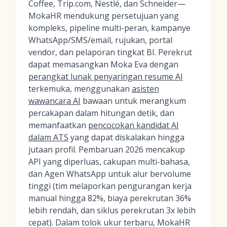
Coffee, Trip.com, Nestlé, dan Schneider—
MokaHR mendukung persetujuan yang
kompleks, pipeline multi-peran, kampanye
WhatsApp/SMS/email, rujukan, portal
vendor, dan pelaporan tingkat BI. Perekrut
dapat memasangkan Moka Eva dengan
perangkat lunak penyaringan resume AI
terkemuka, menggunakan
asisten
wawancara AI
bawaan untuk merangkum
percakapan dalam hitungan detik, dan
memanfaatkan
pencocokan kandidat AI
dalam ATS
yang dapat diskalakan hingga
jutaan profil. Pembaruan 2026 mencakup
API yang diperluas, cakupan multi-bahasa,
dan Agen WhatsApp untuk alur bervolume
tinggi (tim melaporkan pengurangan kerja
manual hingga 82%, biaya perekrutan 36%
lebih rendah, dan siklus perekrutan 3x lebih
cepat). Dalam tolok ukur terbaru, MokaHR