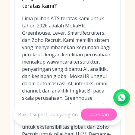
teratas kami?
Lima pilihan ATS teratas kami untuk
tahun 2026 adalah MokaHR,
Greenhouse, Lever, SmartRecruiters,
dan Zoho Recruit. Kami memilih sistem
yang menyeimbangkan kegunaan bagi
perekrut dengan ketelitian perusahaan,
mencakup wawancara terstruktur,
penyaringan yang dibantu AI, analitik,
dan kesiapan global. MokaHR unggul
dalam automasi asli AI, interaksi omni-
channel, dan analitik tingkat BI pada
skala perusahaan. Greenhouse
menonjol untuk perekrutan terstruktur
dan pelaporan yang kuat, Lever untuk
Jalankan
ATS + CRM terpadu, SmartRecruiters
untuk ekstensibilitas global, dan Zoho
Recruit untuk nilai bagi UKM. Bersama-