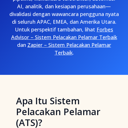
AI, analitik, dan kesiapan perusahaan—
divalidasi dengan wawancara pengguna nyata
di seluruh APAC, EMEA, dan Amerika Utara.
Untuk perspektif tambahan, lihat
Forbes
Advisor – Sistem Pelacakan Pelamar Terbaik
dan
Zapier – Sistem Pelacakan Pelamar
Terbaik
.
Apa Itu Sistem
Pelacakan Pelamar
(ATS)?