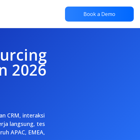
Book a Demo
urcing
n 2026
n CRM, interaksi
erja langsung, tes
uruh APAC, EMEA,