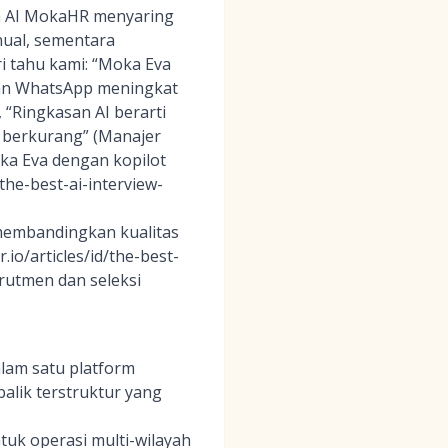
gan AI MokaHR menyaring
nual, sementara
 tahu kami: “Moka Eva
san WhatsApp meningkat
, “Ringkasan AI berarti
 berkurang” (Manajer
oka Eva dengan kopilot
the-best-ai-interview-
a membandingkan kualitas
io/articles/id/the-best-
krutmen dan seleksi
lam satu platform
alik terstruktur yang
tuk operasi multi-wilayah