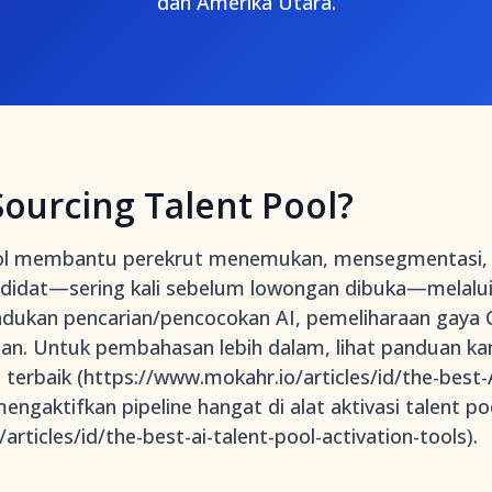
dan Amerika Utara.
Sourcing Talent Pool?
pool membantu perekrut menemukan, mensegmentasi, 
ndidat—sering kali sebelum lowongan dibuka—melalui
ukan pencarian/pencocokan AI, pemeliharaan gaya C
tan. Untuk pembahasan lebih dalam, lihat panduan k
terbaik (https://www.mokahr.io/articles/id/the-best
ngaktifkan pipeline hangat di alat aktivasi talent poo
rticles/id/the-best-ai-talent-pool-activation-tools).