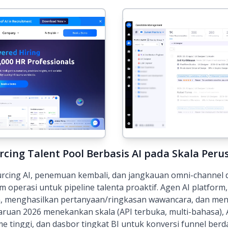
rcing Talent Pool Berbasis AI pada Skala Per
cing AI, penemuan kembali, dan jangkauan omni-channel 
m operasi untuk pipeline talenta proaktif. Agen AI platfo
n, menghasilkan pertanyaan/ringkasan wawancara, dan me
aruan 2026 menekankan skala (API terbuka, multi-bahasa)
me tinggi, dan dasbor tingkat BI untuk konversi funnel ber