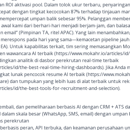
dan ROI aktivasi pool. Dalam tolok ukur terbaru, penyarin
 cepat dengan tingkat kecocokan 87% terhadap tinjauan ma
mempercepat umpan balik sebesar 95%. Pelanggan memberi
wal kami dari berhari-hari menjadi berjam-jam, dan bala
kan email” (Pimpinan TA, ritel APAC). Yang lain menambahkan
 merespons pada hari yang sama—kemacetan pipeline jauh
EA). Untuk kapabilitas terkait, tim sering memasangkan M
n wawancara AI terbaik (https://www.mokahr.io/articles/id/
gkan analitik di dasbor perekrutan real-time terbaik
rticles/id/the-best-real-time-hiring-dashboards). Jika And
gkat lunak pencocok resume AI terbaik (https://www.mokahr.
re) dan tumpukan yang lebih luas di alat terbaik untuk re
ticles/id/the-best-tools-for-recruitment-and-selection).
mbali, dan pemeliharaan berbasis AI dengan CRM + ATS da
l dalam skala besar (WhatsApp, SMS, email) dengan umpan b
as perekrutan
zin berbasis peran, API terbuka, dan keamanan perusahaan un