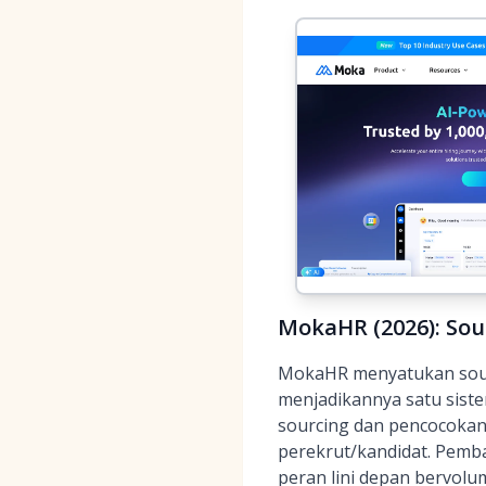
MokaHR (2026): Sou
MokaHR menyatukan sour
menjadikannya satu siste
sourcing dan pencocoka
perekrut/kandidat. Pemb
peran lini depan bervolu