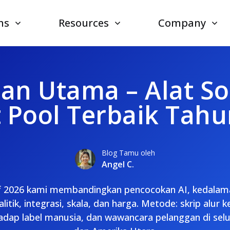
ns
Resources
Company
an Utama – Alat So
t Pool Terbaik Tahu
Blog Tamu oleh
Angel C.
if 2026 kami membandingkan pencocokan AI, kedalama
litik, integrasi, skala, dan harga. Metode: skrip alur k
adap label manusia, dan wawancara pelanggan di sel