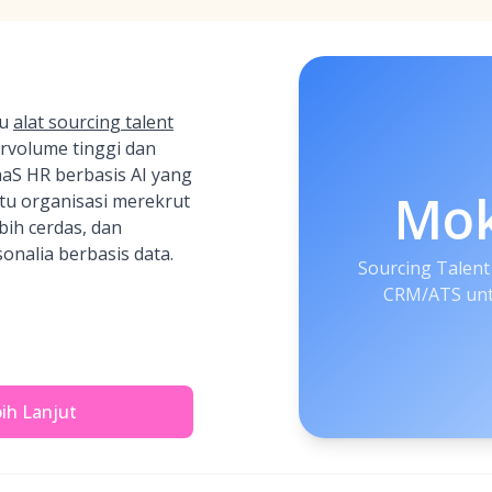
tu
alat sourcing talent
rvolume tinggi dan
aS HR berbasis AI yang
Mo
u organisasi merekrut
ebih cerdas, dan
nalia berbasis data.
Sourcing Talent
CRM/ATS unt
bih Lanjut