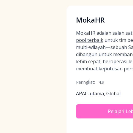
MokaHR
MokaHR adalah salah sa
pool terbaik
untuk tim be
multi-wilayah—sebuah Sa
dibangun untuk membant
lebih cepat, beroperasi l
membuat keputusan perso
Peringkat:
4.9
APAC-utama, Global
Pelajari Le