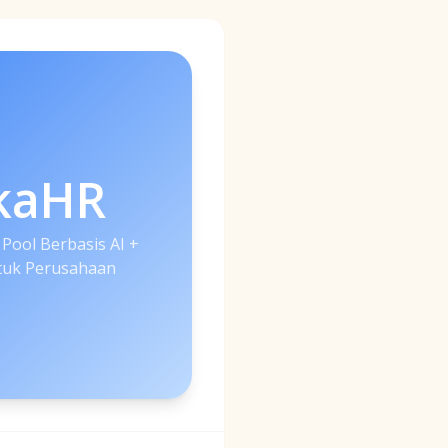
kaHR
 Pool Berbasis AI +
uk Perusahaan