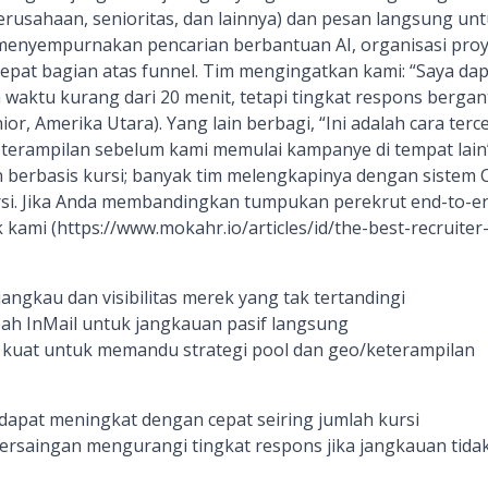
erusahaan, senioritas, dan lainnya) dan pesan langsung untu
i menyempurnakan pencarian berbantuan AI, organisasi pro
pat bagian atas funnel. Tim mengingatkan kami: “Saya da
waktu kurang dari 20 menit, tetapi tingkat respons berga
ior, Amerika Utara). Yang lain berbagi, “Ini adalah cara ter
terampilan sebelum kami memulai kampanye di tempat lain”
 berbasis kursi; banyak tim melengkapinya dengan sistem
si. Jika Anda membandingkan tumpukan perekrut end-to-en
 kami (https://www.mokahr.io/articles/id/the-best-recruiter-
jangkau dan visibilitas merek yang tak tertandingi
bah InMail untuk jangkauan pasif langsung
 kuat untuk memandu strategi pool dan geo/keterampilan
dapat meningkat dengan cepat seiring jumlah kursi
ersaingan mengurangi tingkat respons jika jangkauan tidak