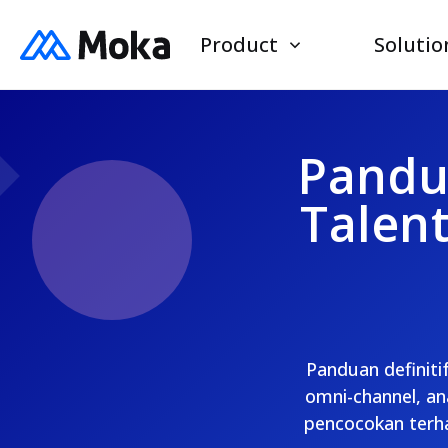
Product
Solutio
Pandu
Talen
Panduan definit
omni-channel, ana
pencocokan terh