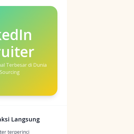
kedIn
uiter
nal Terbesar di Dunia
Sourcing
raksi Langsung
er terperinci