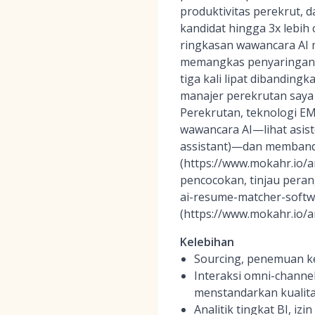
produktivitas perekrut, 
kandidat hingga 3x lebih
ringkasan wawancara AI 
memangkas penyaringan a
tiga kali lipat dibanding
manajer perekrutan saya
Perekrutan, teknologi EM
wawancara AI—lihat asiste
assistant)—dan membandin
(https://www.mokahr.io/a
pencocokan, tinjau peran
ai-resume-matcher-softwa
(https://www.mokahr.io/ar
Kelebihan
Sourcing, penemuan ke
Interaksi omni-channe
menstandarkan kualit
Analitik tingkat BI, i