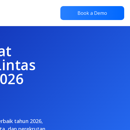
Book a Demo
at
intas
2026
erbaik tahun 2026,
ta, dan perekrutan