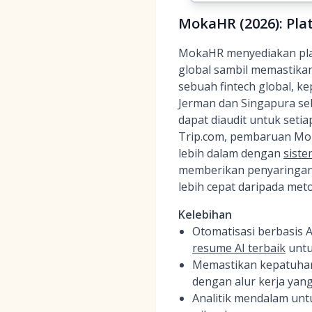
MokaHR (2026): Pla
MokaHR menyediakan pla
global sambil memastika
sebuah fintech global, 
Jerman dan Singapura sebe
dapat diaudit untuk setia
Trip.com, pembaruan Mok
lebih dalam dengan
siste
memberikan penyaringan 
lebih cepat daripada met
Kelebihan
Otomatisasi berbasis
resume AI terbaik
untu
Memastikan kepatuhan 
dengan alur kerja yang
Analitik mendalam unt