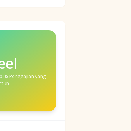
eel
al & Penggajian yang
atuh