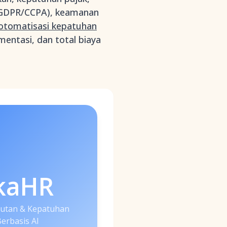
 (GDPR/CCPA), keamanan
 otomatisasi kepatuhan
mentasi, dan total biaya
kaHR
rutan & Kepatuhan
Berbasis AI