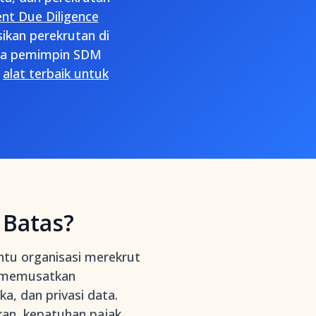
ent Due Diligence
ikan perekrutan di
ara pemimpin SDM
h
alat terbaik untuk
 Batas?
ntu organisasi merekrut
ni memusatkan
a, dan privasi data.
lkan, kepatuhan pajak,