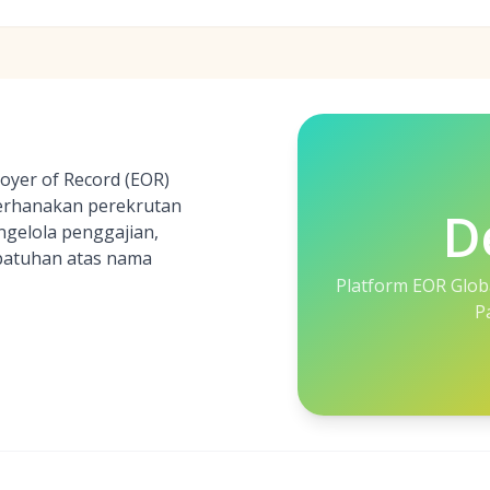
oyer of Record (EOR)
erhanakan perekrutan
D
ngelola penggajian,
epatuhan atas nama
Platform EOR Glob
P