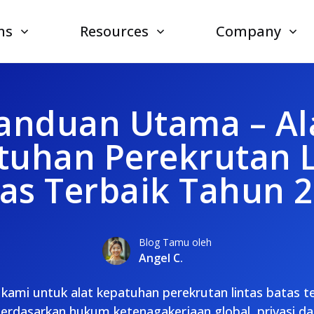
ns
Resources
Company
anduan Utama – Al
tuhan Perekrutan L
as Terbaik Tahun 
Blog Tamu oleh
Angel C.
 kami untuk alat kepatuhan perekrutan lintas batas t
berdasarkan hukum ketenagakerjaan global, privasi da