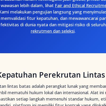
 wawasan lebih dalam, lihat
Fair and Ethical Recruitm
 Kami melakukan pengujian langsung yang menyimulas
, memvalidasi fitur kepatuhan, dan mewawancarai p
ktivitas di dunia nyata dan mitigasi risiko di seluru
rekrutmen dan seleksi
.
 Kepatuhan Perekrutan Lintas
tan lintas batas adalah perangkat lunak yang memba
mbil mematuhi hukum lokal dan internasional. Alat i
astikan setiap langkah memenuhi standar hukum, etik
ndiri
, platform ini memiliki fitur kontrak yang diloka