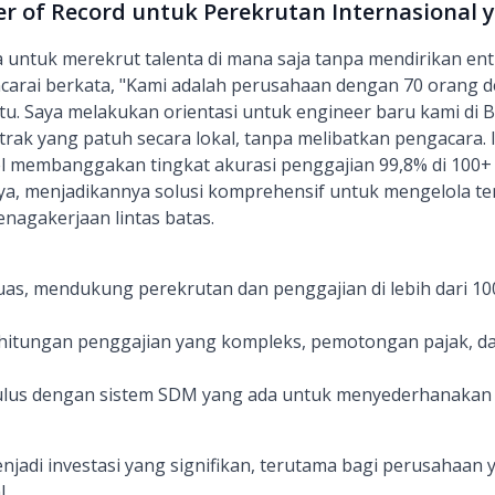
yer of Record untuk Perekrutan Internasional
a untuk merekrut talenta di mana saja tanpa mendirikan ent
arai berkata, "Kami adalah perusahaan dengan 70 orang de
u. Saya melakukan orientasi untuk engineer baru kami di 
rak yang patuh secara lokal, tanpa melibatkan pengacara. In
el membanggakan tingkat akurasi penggajian 99,8% di 100+
, menjadikannya solusi komprehensif untuk mengelola tena
enagakerjaan lintas batas.
uas, mendukung perekrutan dan penggajian di lebih dari 1
itungan penggajian yang kompleks, pemotongan pajak, dan
ulus dengan sistem SDM yang ada untuk menyederhanakan a
enjadi investasi yang signifikan, terutama bagi perusahaan
l