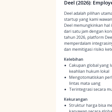
Deel (2026): Emplo
Deel adalah pilihan utam
startup yang kami wawanc
Deel memungkinkan hal it
dari satu jam dengan kont
tahun 2026, platform De
memperdalam integrasinya
dan memitigasi risiko ket
Kelebihan
Cakupan global yang l
keahlian hukum lokal
Mengotomatiskan perh
lintas mata uang
Terintegrasi secara m
Kekurangan
Struktur harga bisa m
karyawan secara globa