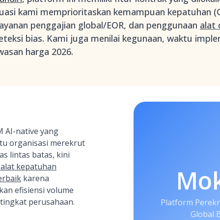
valuasi kami memprioritaskan kemampuan kepatuhan
 layanan penggajian global/EOR, dan penggunaan
alat
teksi bias. Kami juga menilai kegunaan, waktu imple
wasan harga 2026.
 AI-native yang
u organisasi merekrut
s lintas batas, kini
 alat kepatuhan
Mo
erbaik
karena
n efisiensi volume
 tingkat perusahaan.
Platform Perek
Global 