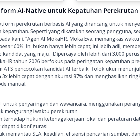
tform AI-Native untuk Kepatuhan Perekrutan
tform perekrutan berbasis AI yang dirancang untuk meny
n kepatuhan. Seperti yang dikatakan seorang pengguna, se
kepada kami, "Agen AI MokaHR, Moka Eva, memangkas waktu
sar 60%. Ini bukan hanya lebih cepat; ini lebih adil, memb
p kandidat yang maju." Dipercaya oleh lebih dari 3.000 peru
aHR tahun 2026 berfokus pada peringatan kepatuhan predi
m ATS pencocokan kandidat AI terbaik
. Tolok ukur menunj
3x lebih cepat dengan akurasi 87% dan menghasilkan rin
ode manual.
 AI untuk penyaringan dan wawancara, menggunakan
perang
k mengurangi waktu perekrutan
terhadap hukum ketenagakerjaan lokal dan peraturan dat
 dapat dikonfigurasi
uk memantau SLA, keadilan, efisiensi pencarian sumber, da