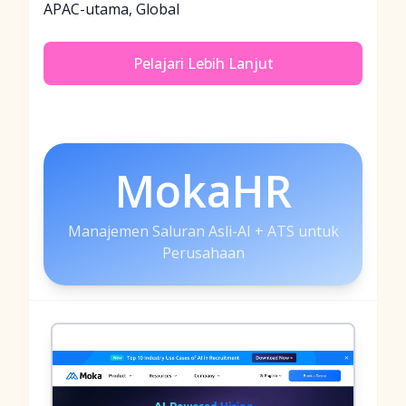
APAC-utama, Global
Pelajari Lebih Lanjut
MokaHR
Manajemen Saluran Asli-AI + ATS untuk
Perusahaan