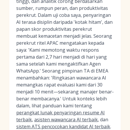
tinggi, dan analitik corong berdasarkan
sumber, rumpun peran, dan produktivitas
perekrut. Dalam uji coba saya, penyaringan
AI terasa disiplin daripada 'kotak hitam', dan
papan skor produktivitas perekrut
membuat kemacetan menjadi jelas. Seorang
perekrut ritel APAC mengatakan kepada
saya: 'Kami memotong waktu respons
pertama dari 2,7 hari menjadi di hari yang
sama setelah kami mengaktifkan Agen
WhatsApp.' Seorang pimpinan TA di EMEA
menambahkan: 'Ringkasan wawancara AI
memangkas rapat evaluasi kami dari 30
menjadi 10 menit—sekarang manajer benar-
benar membacanya.' Untuk konteks lebih
dalam, lihat panduan kami tentang
perangkat lunak penyaringan resume AI
terbaik
,
asisten wawancara AI terbaik
, dan
sistem ATS pencocokan kandidat AI terbaik
.