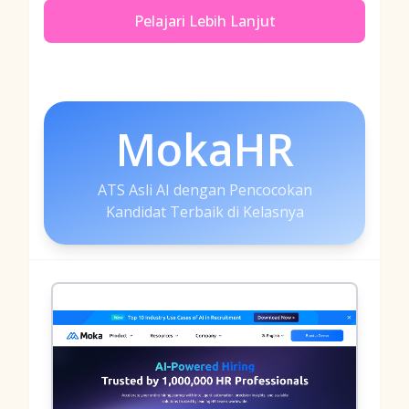
Pelajari Lebih Lanjut
MokaHR
ATS Asli AI dengan Pencocokan
Kandidat Terbaik di Kelasnya