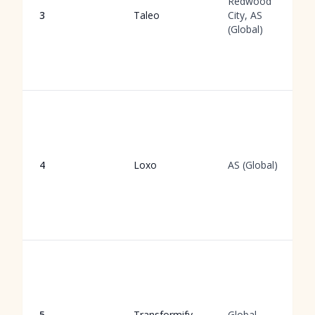
Redwood
3
Taleo
City, AS
(Global)
4
Loxo
AS (Global)
5
Transformify
Global