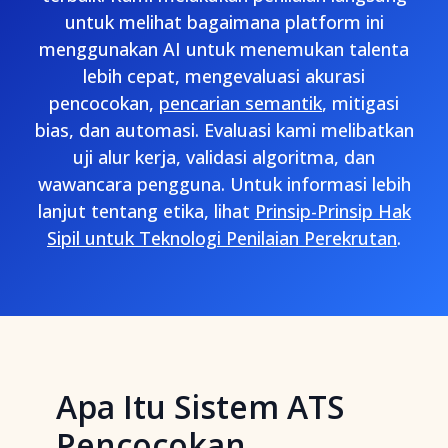
untuk melihat bagaimana platform ini
menggunakan AI untuk menemukan talenta
lebih cepat, mengevaluasi akurasi
pencocokan,
pencarian semantik
, mitigasi
bias, dan automasi. Evaluasi kami melibatkan
uji alur kerja, validasi algoritma, dan
wawancara pengguna. Untuk informasi lebih
lanjut tentang etika, lihat
Prinsip-Prinsip Hak
Sipil untuk Teknologi Penilaian Perekrutan
.
Apa Itu Sistem ATS
Pencocokan