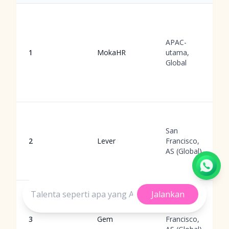
APAC-
1
MokaHR
utama,
Global
San
2
Lever
Francisco,
AS (Global)
Jalankan
San
3
Gem
Francisco,