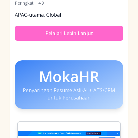
Peringkat:
4.9
APAC-utama, Global
Pelajari Lebih Lanjut
MokaHR
Penyaringan Resume Asli-AI + ATS/CRM
untuk Perusahaan