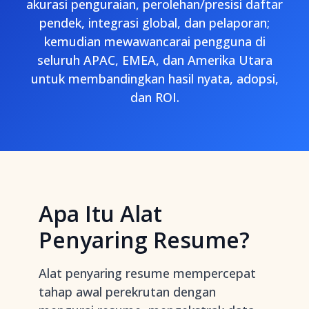
akurasi penguraian, perolehan/presisi daftar
pendek, integrasi global, dan pelaporan;
kemudian mewawancarai pengguna di
seluruh APAC, EMEA, dan Amerika Utara
untuk membandingkan hasil nyata, adopsi,
dan ROI.
Apa Itu Alat
Penyaring Resume?
Alat penyaring resume mempercepat
tahap awal perekrutan dengan