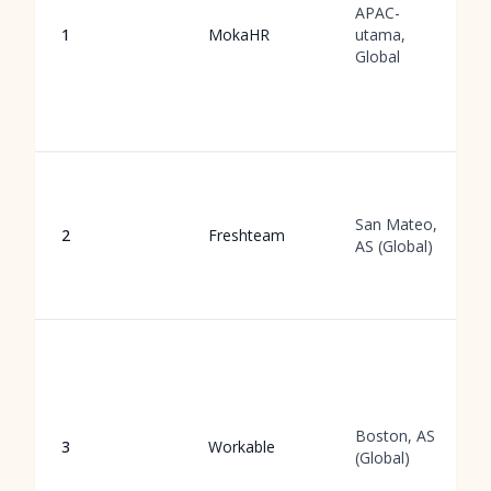
APAC-
1
MokaHR
utama,
Global
San Mateo,
2
Freshteam
AS (Global)
Boston, AS
3
Workable
(Global)