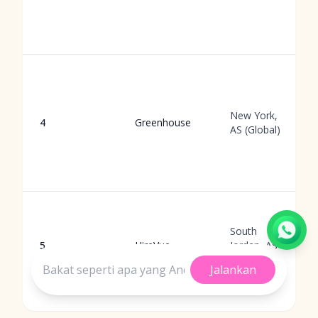
New York,
4
Greenhouse
AS (Global)
South
5
HireVue
Jordan, AS
(Global)
Jalankan