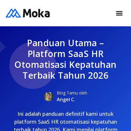
Panduan Utama –
Platform SaaS HR
Otomatisasi Kepatuhan
Terbaik Tahun 2026
Blog Tamu oleh
Angel C.
Ini adalah panduan definitif kami untuk
platform SaaS HR otomatisasi kepatuhan
terbaik tahun 2026. Kami menilai platform