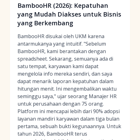
BambooHR (2026): Kepatuhan
yang Mudah Diakses untuk Bisnis
yang Berkembang
BambooHR disukai oleh UKM karena
antarmukanya yang intuitif. "Sebelum
BambooHR, kami berantakan dengan
spreadsheet. Sekarang, semuanya ada di
satu tempat, karyawan kami dapat
mengelola info mereka sendiri, dan saya
dapat menarik laporan kepatuhan dalam
hitungan menit. Ini mengembalikan waktu
seminggu saya," ujar seorang Manajer HR
untuk perusahaan dengan 75 orang.
Platform ini mencapai lebih dari 90% adopsi
layanan mandiri karyawan dalam tiga bulan
pertama, sebuah bukti kegunaannya. Untuk
tahun 2026, BambooHR terus