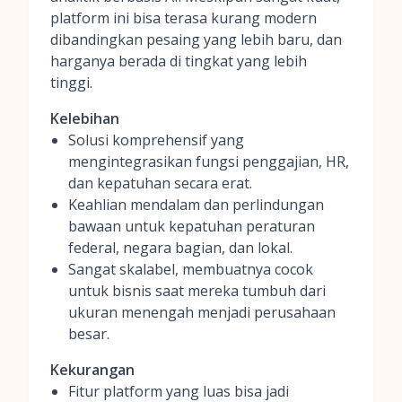
platform ini bisa terasa kurang modern
dibandingkan pesaing yang lebih baru, dan
harganya berada di tingkat yang lebih
tinggi.
Kelebihan
Solusi komprehensif yang
mengintegrasikan fungsi penggajian, HR,
dan kepatuhan secara erat.
Keahlian mendalam dan perlindungan
bawaan untuk kepatuhan peraturan
federal, negara bagian, dan lokal.
Sangat skalabel, membuatnya cocok
untuk bisnis saat mereka tumbuh dari
ukuran menengah menjadi perusahaan
besar.
Kekurangan
Fitur platform yang luas bisa jadi