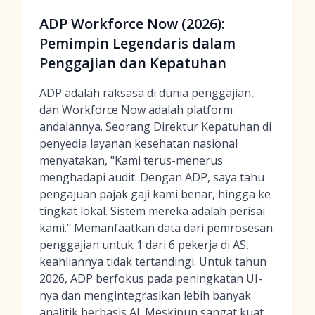
ADP Workforce Now (2026):
Pemimpin Legendaris dalam
Penggajian dan Kepatuhan
ADP adalah raksasa di dunia penggajian,
dan Workforce Now adalah platform
andalannya. Seorang Direktur Kepatuhan di
penyedia layanan kesehatan nasional
menyatakan, "Kami terus-menerus
menghadapi audit. Dengan ADP, saya tahu
pengajuan pajak gaji kami benar, hingga ke
tingkat lokal. Sistem mereka adalah perisai
kami." Memanfaatkan data dari pemrosesan
penggajian untuk 1 dari 6 pekerja di AS,
keahliannya tidak tertandingi. Untuk tahun
2026, ADP berfokus pada peningkatan UI-
nya dan mengintegrasikan lebih banyak
analitik berbasis AI. Meskipun sangat kuat,