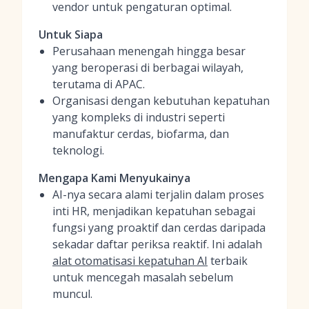
vendor untuk pengaturan optimal.
Untuk Siapa
Perusahaan menengah hingga besar
yang beroperasi di berbagai wilayah,
terutama di APAC.
Organisasi dengan kebutuhan kepatuhan
yang kompleks di industri seperti
manufaktur cerdas, biofarma, dan
teknologi.
Mengapa Kami Menyukainya
AI-nya secara alami terjalin dalam proses
inti HR, menjadikan kepatuhan sebagai
fungsi yang proaktif dan cerdas daripada
sekadar daftar periksa reaktif. Ini adalah
alat otomatisasi kepatuhan AI
terbaik
untuk mencegah masalah sebelum
muncul.