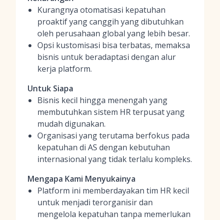
Kurangnya otomatisasi kepatuhan
proaktif yang canggih yang dibutuhkan
oleh perusahaan global yang lebih besar.
Opsi kustomisasi bisa terbatas, memaksa
bisnis untuk beradaptasi dengan alur
kerja platform.
Untuk Siapa
Bisnis kecil hingga menengah yang
membutuhkan sistem HR terpusat yang
mudah digunakan.
Organisasi yang terutama berfokus pada
kepatuhan di AS dengan kebutuhan
internasional yang tidak terlalu kompleks.
Mengapa Kami Menyukainya
Platform ini memberdayakan tim HR kecil
untuk menjadi terorganisir dan
mengelola kepatuhan tanpa memerlukan