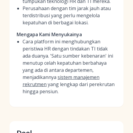
tumpukan teknologi HR dan TI mereka.
Perusahaan dengan tim jarak jauh atau
terdistribusi yang perlu mengelola
kepatuhan di berbagai lokasi.
Mengapa Kami Menyukainya
Cara platform ini menghubungkan
peristiwa HR dengan tindakan TI tidak
ada duanya. 'Satu sumber kebenaran' ini
menutup celah kepatuhan berbahaya
yang ada di antara departemen,
menjadikannya
sistem manajemen
rekrutmen
yang lengkap dari perekrutan
hingga pensiun.
Deel