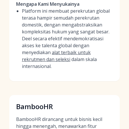
Mengapa Kami Menyukainya
Platform ini membuat perekrutan global
terasa hampir semudah perekrutan
domestik, dengan mengabstraksikan
kompleksitas hukum yang sangat besar.
Deel secara efektif mendemokratisasi
akses ke talenta global dengan
menyediakan
alat terbaik untuk
rekrutmen dan seleksi
dalam skala
internasional.
BambooHR
BambooHR dirancang untuk bisnis kecil
hingga menengah, menawarkan fitur