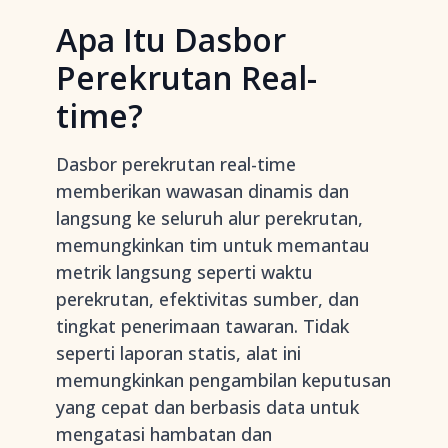
Apa Itu Dasbor
Perekrutan Real-
time?
Dasbor perekrutan real-time
memberikan wawasan dinamis dan
langsung ke seluruh alur perekrutan,
memungkinkan tim untuk memantau
metrik langsung seperti waktu
perekrutan, efektivitas sumber, dan
tingkat penerimaan tawaran. Tidak
seperti laporan statis, alat ini
memungkinkan pengambilan keputusan
yang cepat dan berbasis data untuk
mengatasi hambatan dan