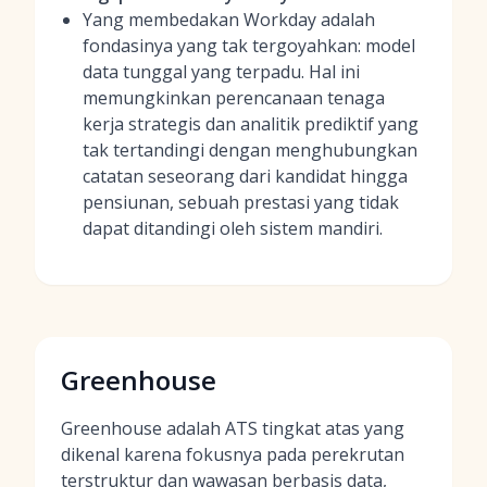
Yang membedakan Workday adalah
fondasinya yang tak tergoyahkan: model
data tunggal yang terpadu. Hal ini
memungkinkan perencanaan tenaga
kerja strategis dan analitik prediktif yang
tak tertandingi dengan menghubungkan
catatan seseorang dari kandidat hingga
pensiunan, sebuah prestasi yang tidak
dapat ditandingi oleh sistem mandiri.
Greenhouse
Greenhouse adalah ATS tingkat atas yang
dikenal karena fokusnya pada perekrutan
terstruktur dan wawasan berbasis data,