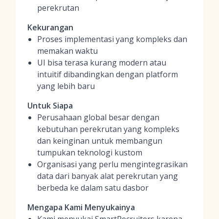
perekrutan
Kekurangan
Proses implementasi yang kompleks dan
memakan waktu
UI bisa terasa kurang modern atau
intuitif dibandingkan dengan platform
yang lebih baru
Untuk Siapa
Perusahaan global besar dengan
kebutuhan perekrutan yang kompleks
dan keinginan untuk membangun
tumpukan teknologi kustom
Organisasi yang perlu mengintegrasikan
data dari banyak alat perekrutan yang
berbeda ke dalam satu dasbor
Mengapa Kami Menyukainya