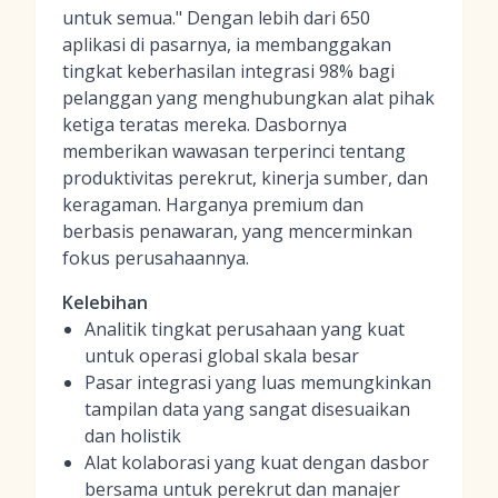
untuk semua." Dengan lebih dari 650
aplikasi di pasarnya, ia membanggakan
tingkat keberhasilan integrasi 98% bagi
pelanggan yang menghubungkan alat pihak
ketiga teratas mereka. Dasbornya
memberikan wawasan terperinci tentang
produktivitas perekrut, kinerja sumber, dan
keragaman. Harganya premium dan
berbasis penawaran, yang mencerminkan
fokus perusahaannya.
Kelebihan
Analitik tingkat perusahaan yang kuat
untuk operasi global skala besar
Pasar integrasi yang luas memungkinkan
tampilan data yang sangat disesuaikan
dan holistik
Alat kolaborasi yang kuat dengan dasbor
bersama untuk perekrut dan manajer