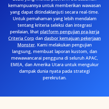
kemampuannya untuk memberikan wawasan
yang dapat ditindaklanjuti secara real-time.
Untuk pemahaman yang lebih mendalam
tentang kriteria seleksi dan integrasi
penilaian, lihat
platform pengujian pra-kerja
Criteria Corp
dan
dasbor kemajuan pekerjaan
Monster
. Kami melakukan pengujian
langsung, membuat laporan kustom, dan
mewawancarai pengguna di seluruh APAC,
EMEA, dan Amerika Utara untuk mengukur
dampak dunia nyata pada strategi
perekrutan.