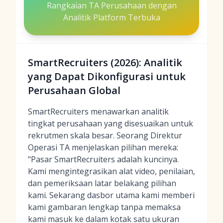
Rangkaian TA Perusahaan dengan
Analitik Platform Terbuka
SmartRecruiters (2026): Analitik
yang Dapat Dikonfigurasi untuk
Perusahaan Global
SmartRecruiters menawarkan analitik
tingkat perusahaan yang disesuaikan untuk
rekrutmen skala besar. Seorang Direktur
Operasi TA menjelaskan pilihan mereka:
"Pasar SmartRecruiters adalah kuncinya.
Kami mengintegrasikan alat video, penilaian,
dan pemeriksaan latar belakang pilihan
kami. Sekarang dasbor utama kami memberi
kami gambaran lengkap tanpa memaksa
kami masuk ke dalam kotak satu ukuran