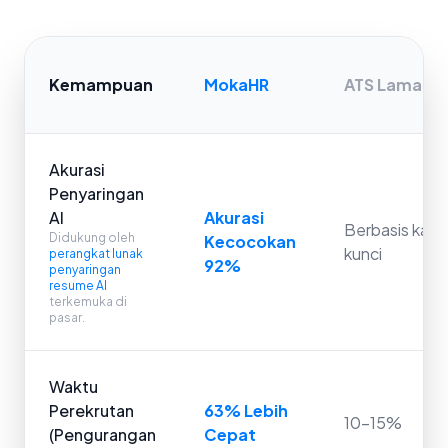
Kemampuan
MokaHR
ATS Lama
Akurasi
Penyaringan
AI
Akurasi
Berbasis kata
Didukung oleh
Kecocokan
kunci
perangkat lunak
92%
penyaringan
resume AI
terkemuka di
pasar.
Waktu
Perekrutan
63% Lebih
10-15%
(Pengurangan
Cepat