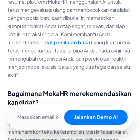
resume, platform MokaHR menggunakan AI untuk
terus mengevaluasi ulang dan mencocokkan kandidat
dengan posisi baru saat dibuka. Ini memastikan
kumpulan bakat Anda tetap segar, relevan, dan siap
untuk interaksi segera. Kami membantu Anda
memanfaatkan
alat penilaian bakat
yang kuat untuk
terus mengukur kualitas jalur pipa Anda. Pada akhirnya,
ini mengubah organisasi Anda dari perekrutan reaktif
menjadi model akuisisi bakat yang strategis dan selalu
aktif.
Bagaimana MokaHR merekomendasikan
kandidat?
MokaHR menggunakan model AI eksklusif yang jauh
Jalankan Demo AI
melampaui pencocokan kata kunci sederhana untuk
memahami konteks, keterampilan, dan lintasan karier.
Sistem kami menganalisis ratusan titik data pada