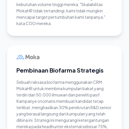
kebutuhan volume tinggi mereka. "Skalabilitas
MokaHR tidak tertandingi; kami tidak mungkin
mencapai target pertumbuhan kami tanpanya,"
kata COO mereka.
Pembinaan Biofarma Strategis
Sebuah raksasa biofarma menggunakan CRM
MokaHR untuk membina kumpulan bakat yang
terdiri dari 50.000 ilmuwan dan peneliti pasif.
Kampanye otomatis membuat kandidat tetap
terlibat, menghasilkan 30% perekrutan R&D senior
yang berasal langsung dari kumpulan yang telah
dibina ini. Strategi ini mengurangi ketergantungan
mereka pada headhunter eksternal sebesar 75%,