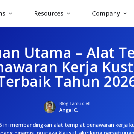
ns
Resources
Company
an Utama – Alat T
nawaran Kerja Kus
Terbaik Tahun 202
Blog Tamu oleh
Angel C.
 ini membandingkan alat templat penawaran kerja k
dang dinamis, pustaka klausul, alur kerja persetujua