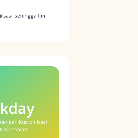
isasi, sehingga tim
kday
dengan Kustomisasi
n Mendalam