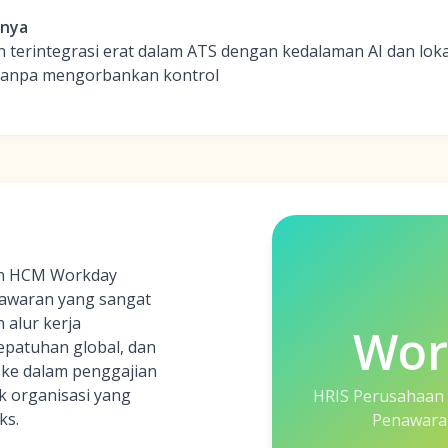
inya
erintegrasi erat dalam ATS dengan kedalaman AI dan lokal
 tanpa mengorbankan kontrol
an HCM Workday
awaran yang sangat
 alur kerja
Wor
epatuhan global, dan
 ke dalam penggajian
k organisasi yang
HRIS Perusahaan 
ks.
Penawara