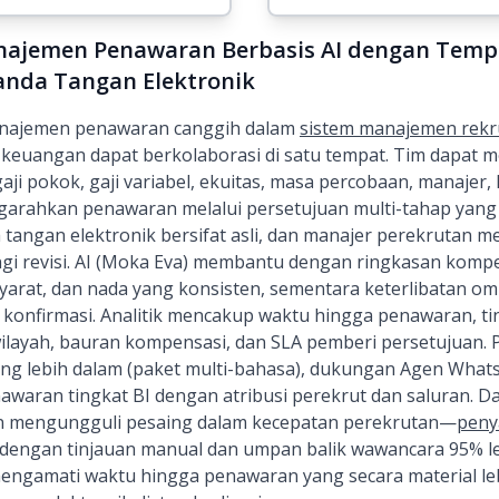
najemen Penawaran Berbasis AI dengan Templ
anda Tangan Elektronik
ajemen penawaran canggih dalam
sistem manajemen rek
 keuangan dapat berkolaborasi di satu tempat. Tim dapat 
gaji pokok, gaji variabel, ekuitas, masa percobaan, manajer,
engarahkan penawaran melalui persetujuan multi-tahap yang 
a tangan elektronik bersifat asli, dan manajer perekrutan 
 revisi. AI (Moka Eva) membantu dengan ringkasan kompens
yarat, dan nada yang konsisten, sementara keterlibatan om
onfirmasi. Analitik mencakup waktu hingga penawaran, t
ilayah, bauran kompensasi, dan SLA pemberi persetujuan.
ang lebih dalam (paket multi-bahasa), dukungan Agen What
nawaran tingkat BI dengan atribusi perekrut dan saluran. D
n mengungguli pesaing dalam kecepatan perekrutan—
peny
dengan tinjauan manual dan umpan balik wawancara 95% le
engamati waktu hingga penawaran yang secara material leb