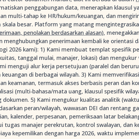
atiskan penggabungan data, menerapkan klausul yan
an multi-tahap ke HR/hukum/keuangan, dan mengirim
m skala besar. Platform yang matang mengintegrasik
erimaan, penolakan berdasarkan alasan)
, menegakka
n menghubungkan penerimaan kembali ke orientasi d
gi 2026 kami): 1) Kami membuat templat spesifik p
kuitas, tanggal mulai, manajer, lokasi) dan mengukur
ami menguji alur kerja persetujuan (paralel dan ber
keuangan di berbagai wilayah. 3) Kami memverifikasi
, dan keamanan, termasuk akses berbasis peran dan kon
isasi (multi-bahasa/mata uang, klausul spesifik wilay
g dokumen. 5) Kami mengukur kualitas analitik (wakt
dasarkan peran/wilayah, wawasan DEI dan rentang gaj
ian, kalender, perpesanan, pemeriksaan latar belakan
 tugas manajer perekrutan, kontrol swalayan, dan ke
aya kepemilikan dengan harga 2026, waktu implementa