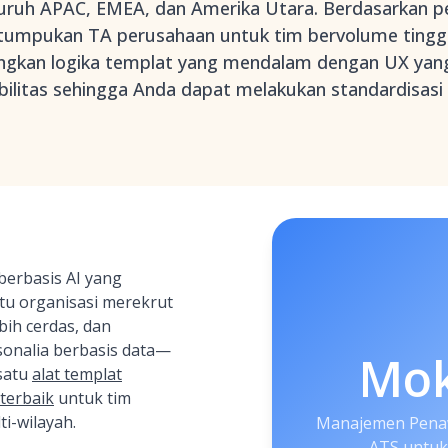
eluruh APAC, EMEA, dan Amerika Utara. Berdasarkan 
umpukan TA perusahaan untuk tim bervolume tinggi,
kan logika templat yang mendalam dengan UX yang b
bilitas sehingga Anda dapat melakukan standardisasi
erbasis AI yang
u organisasi merekrut
ebih cerdas, dan
onalia berbasis data—
Mo
 satu
alat templat
terbaik
untuk tim
i-wilayah.
Manajemen Penaw
ATS untuk