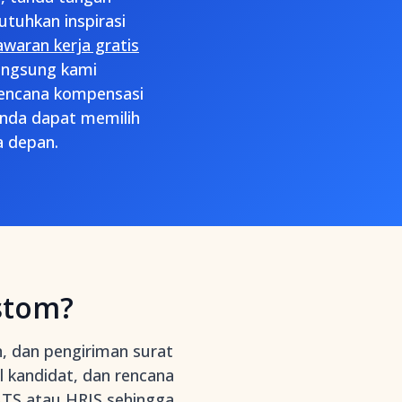
butuhkan inspirasi
waran kerja gratis
langsung kami
 rencana kompensasi
 Anda dapat memilih
a depan.
stom?
 dan pengiriman surat
 kandidat, dan rencana
TS atau HRIS
sehingga