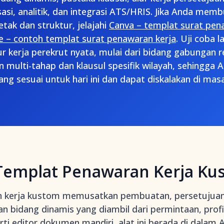
isasi, analitik, dan integrasi ATS/HRIS. Jika Anda mem
etak dan struktur, jelajahi
Canva – templat surat pena
e – contoh templat surat penawaran kerja
. Uji coba 
r kerja perekrut nyata, mulai dari bidang gabungan
 multi-tahap dan klausul spesifik wilayah, sehingga
yang sesuai untuk hari ini dan dapat diskalakan di mas
 Templat Penawaran Kerja Ku
n kerja kustom memusatkan pembuatan, persetujuan,
bidang dinamis yang diambil dari permintaan, profil
ti editor dokumen mandiri, alat ini berada di dalam
A