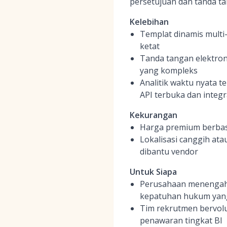
persetujuan dan tanda tan
Kelebihan
Templat dinamis multi
ketat
Tanda tangan elektroni
yang kompleks
Analitik waktu nyata 
API terbuka dan integr
Kekurangan
Harga premium berbas
Lokalisasi canggih at
dibantu vendor
Untuk Siapa
Perusahaan menengah 
kepatuhan hukum yang
Tim rekrutmen bervolu
penawaran tingkat BI