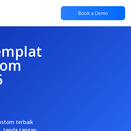
Book a Demo
emplat
tom
6
ustom terbaik
n, tanda tangan