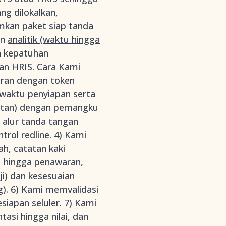
g dilokalkan,
kan paket siap tanda
an
analitik (waktu hingga
n kepatuhan
an HRIS. Cara Kami
eran dengan token
 waktu penyiapan serta
urutan) dengan pemangku
 alur tanda tangan
trol redline. 4) Kami
ah, catatan kaki
u hingga penawaran,
i) dan kesesuaian
g). 6) Kami memvalidasi
siapan seluler. 7) Kami
si hingga nilai, dan