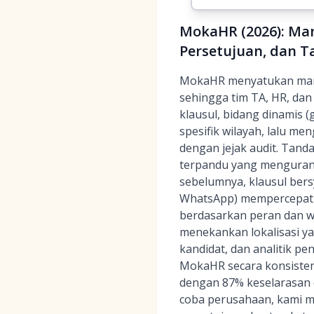
MokaHR (2026): Ma
Persetujuan, dan T
MokaHR menyatukan man
sehingga tim TA, HR, dan
klausul, bidang dinamis (
spesifik wilayah, lalu m
dengan jejak audit. Tand
terpandu yang mengurangi
sebelumnya, klausul bers
WhatsApp) mempercepat k
berdasarkan peran dan w
menekankan lokalisasi y
kandidat, dan analitik pe
MokaHR secara konsiste
dengan 87% keselarasan 
coba perusahaan, kami m