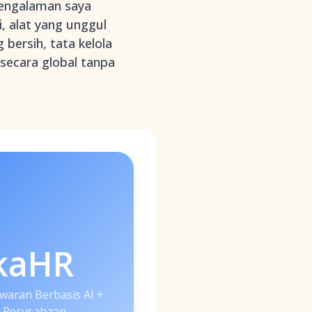
pengalaman saya
 alat yang unggul
ersih, tata kelola
 secara global tanpa
kaHR
aran Berbasis AI +
 Perusahaan