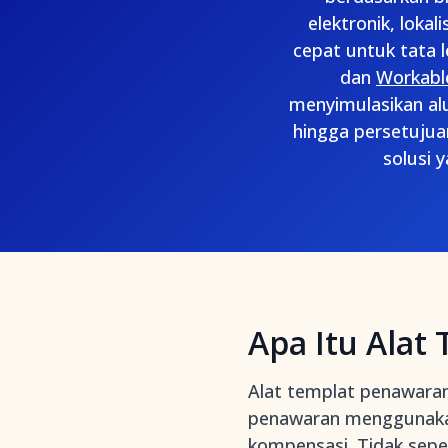
elektronik, lokal
cepat untuk tata l
dan
Workabl
menyimulasikan alu
hingga persetujuan
solusi 
Apa Itu Alat
Alat templat penawara
penawaran menggunakan 
kompensasi. Tidak seper