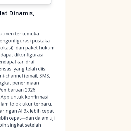
at Dinamis,
rutmen
terkemuka
mengonfigurasi pustaka
 lokasi), dan paket hukum
dapat dikonfigurasi
mendapatkan draf
asi yang telah diisi
ni-channel (email, SMS,
ingkat penerimaan
 Pembaruan 2026
sApp untuk konfirmasi
alam tolok ukur terbaru,
aringan AI 3x lebih cepat
bih cepat—dan dalam uji
ih singkat setelah