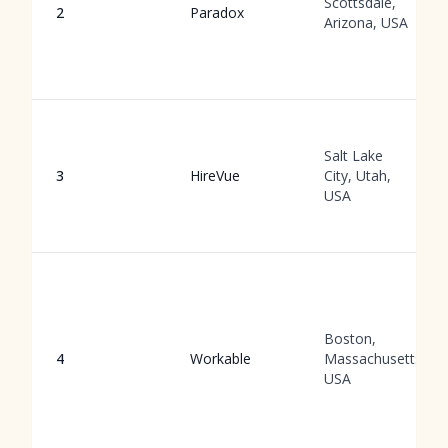
Scottsdale,
2
Paradox
Arizona, USA
Salt Lake
3
HireVue
City, Utah,
USA
Boston,
4
Workable
Massachusetts,
USA