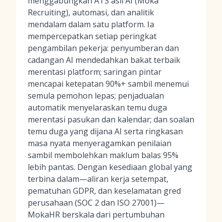
menggabungkan ATS asli AI (Moka
Recruiting), automasi, dan analitik
mendalam dalam satu platform. Ia
mempercepatkan setiap peringkat
pengambilan pekerja: penyumberan dan
cadangan AI mendedahkan bakat terbaik
merentasi platform; saringan pintar
mencapai ketepatan 90%+ sambil menemui
semula pemohon lepas; penjadualan
automatik menyelaraskan temu duga
merentasi pasukan dan kalendar; dan soalan
temu duga yang dijana AI serta ringkasan
masa nyata menyeragamkan penilaian
sambil membolehkan maklum balas 95%
lebih pantas. Dengan kesediaan global yang
terbina dalam—aliran kerja setempat,
pematuhan GDPR, dan keselamatan gred
perusahaan (SOC 2 dan ISO 27001)—
MokaHR berskala dari pertumbuhan