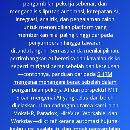
pengambilan pekerja sebenar, dan
menganalisis liputan automasi, ketepatan AI,
integrasi, analitik, dan pengalaman calon
untuk menonjolkan platform yang
memberikan nilai paling tinggi daripada
penyumberan hingga tawaran
ditandatangani. Semasa anda menilai pilihan,
pertimbangkan AI beretika dan kawalan risiko
seperti mitigasi berat sebelah dan ketelusan
—contohnya, panduan daripada
SHRM
mengenai menangani berat sebelah dalam
pengambilan pekerja AI
dan
perspektif MIT
Sloan mengenai AI yang telus dan boleh
dijelaskan
. Lima cadangan utama kami ialah
MokaHR, Paradox, HireVue, Workable, dan
Workday—diiktiraf kerana automasi hujung-
ke-hujung, skalabiliti, dan impak pengambilan