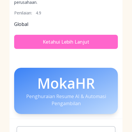
perusahaan.
Penilaian:
4.9
Global
Ketahui Lebih Lanjut
MokaHR
Penghuraian Resume AI & Automasi
Pengambilan