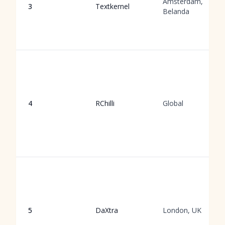
Amsterdam,
3
Textkernel
Belanda
4
RChilli
Global
5
DaXtra
London, UK