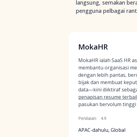
langsung, semakan bera
pengguna pelbagai ran
MokaHR
MokaHR ialah SaaS HR asl
membantu organisasi me
dengan lebih pantas, ber
bijak dan membuat keput
data—kini diiktiraf sebag
penapisan resume terbai
pasukan bervolum tinggi 
Penilaian:
4.9
APAC-dahulu, Global