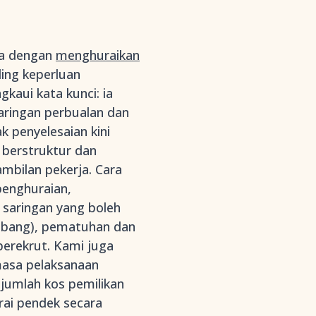
ja dengan
menghuraikan
ing keperluan
kaui kata kunci: ia
aringan perbualan dan
k penyelesaian kini
berstruktur dan
ambilan pekerja. Cara
penghuraian,
 saringan yang boleh
embang), pematuhan dan
perekrut. Kami juga
masa pelaksanaan
n jumlah kos pemilikan
rai pendek secara