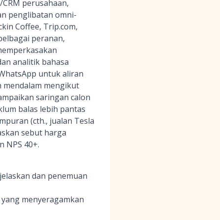
/CRM perusahaan,
an penglibatan omni-
kin Coffee, Trip.com,
elbagai peranan,
, memperkasakan
an analitik bahasa
 WhatsApp untuk aliran
ih mendalam mengikut
ampaikan saringan calon
lum balas lebih pantas
puran (cth., jualan Tesla
askan sebut harga
n NPS 40+.
ijelaskan dan penemuan
ur yang menyeragamkan