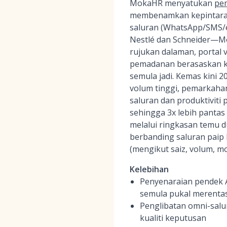
MokaHR menyatukan
pe
membenamkan kepintaran 
saluran (WhatsApp/SMS/e-
Nestlé dan Schneider—Mo
rujukan dalaman, portal 
pemadanan berasaskan 
semula jadi. Kemas kini 
volum tinggi, pemarkaha
saluran dan produktiviti
sehingga 3x lebih panta
melalui ringkasan temu d
berbanding saluran paip
(mengikut saiz, volum, m
Kelebihan
Penyenaraian pendek 
semula pukal merenta
Penglibatan omni-sal
kualiti keputusan