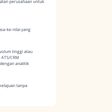
matan perusahaan untuk
a-ke-nilai yang
olum tinggi atau
m ATS/CRM
dengan analitik
kelajuan tanpa