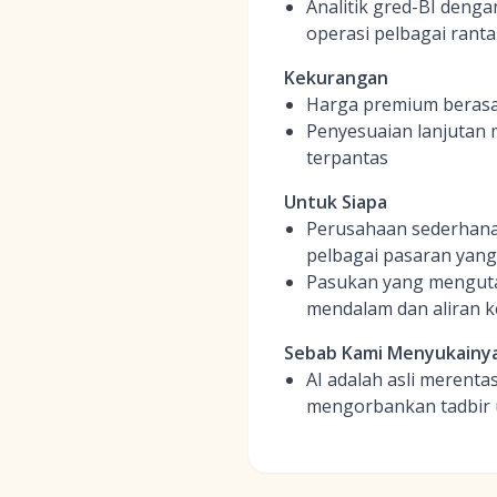
Analitik gred-BI deng
operasi pelbagai rant
Kekurangan
Harga premium berasa
Penyesuaian lanjutan 
terpantas
Untuk Siapa
Perusahaan sederhana
pelbagai pasaran yan
Pasukan yang mengutam
mendalam dan aliran ke
Sebab Kami Menyukainy
AI adalah asli merent
mengorbankan tadbir ur