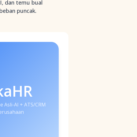
I, dan temu bual
beban puncak.
kaHR
 Asli-AI + ATS/CRM
erusahaan