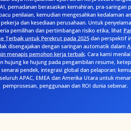
AI, pemadanan berasaskan kemahiran, pra-saringan 
pacu penilaian, kemudian mengesahkan kedalaman ana
pekerja dan kesediaan perusahaan. Untuk penyela
eria pemilihan dan pertimbangan risiko etika, lihat
Pa
e Terbaik untuk Perekrut pada 2025
dan perspektif i
idak disengajakan dengan saringan automatik dalam
A
kin menapis pemohon kerja terbaik
. Cara kami menilai
an hujung ke hujung pada pengambilan resume, ketep
 senarai pendek, integrasi global dan pelaporan; ke
 seluruh APAC, EMEA dan Amerika Utara untuk menan
pemprosesan, penggunaan dan ROI dunia sebenar.