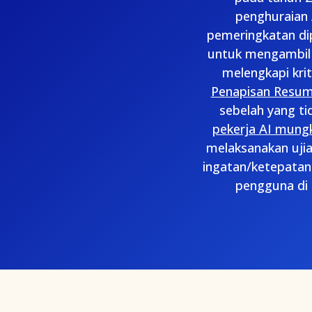
penghuraian 
pemeringkatan di
untuk mengambil 
melengkapi krit
Penapisan Resum
sebelah yang t
pekerja AI mung
melaksanakan uji
ingatan/ketepatan
pengguna di