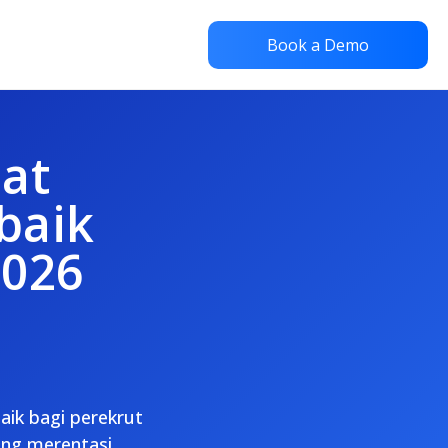
Book a Demo
lat
baik
2026
ik bagi perekrut
ung merentasi