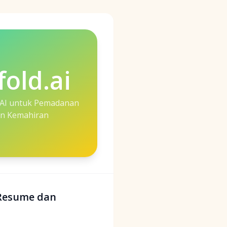
fold.ai
 AI untuk Pemadanan
n Kemahiran
 Resume dan