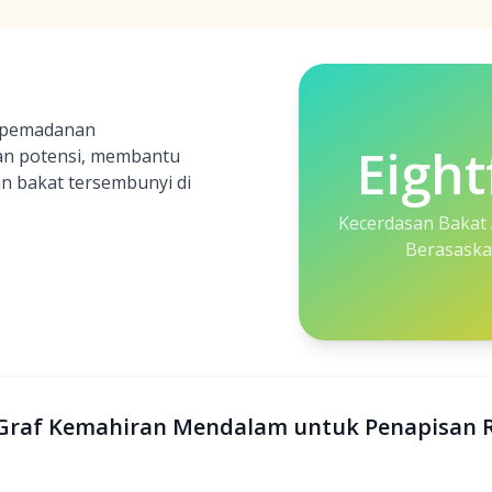
n pemadanan
Eight
an potensi, membantu
 bakat tersembunyi di
Kecerdasan Bakat
Berasaska
): Graf Kemahiran Mendalam untuk Penapisan