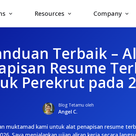
ns
Resources
Company
nduan Terbaik – A
apisan Resume Ter
uk Perekrut pada 
Blog Tetamu oleh
Angel C.
uan muktamad kami untuk alat penapisan resume terba
026. Saya menjalankan ujian aliran kerja secara langs