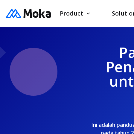
Product
Solutio
Pa
Pen
unt
Ini adalah pand
pada tahun 2