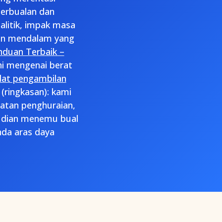
perbualan dan
litik, impak masa
man mendalam yang
nduan Terbaik –
ni mengenai berat
lat pengambilan
 (ringkasan): kami
atan penghuraian,
mudian menemu bual
da aras daya