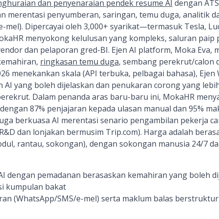
nghuraian dan penyenaraian pendek resume AI
dengan ATS
merentasi penyumberan, saringan, temu duga, analitik d
mel). Dipercayai oleh 3,000+ syarikat—termasuk Tesla, Luc
kaHR menyokong kelulusan yang kompleks, saluran paip p
vendor dan pelaporan gred-BI. Ejen AI platform, Moka Eva
kemahiran,
ringkasan temu duga
, sembang perekrut/calon d
2026 menekankan skala (API terbuka, pelbagai bahasa), Ejen
n AI yang boleh dijelaskan dan penukaran corong yang leb
 perekrut. Dalam penanda aras baru-baru ini, MokaHR meny
s dengan 87% penjajaran kepada ulasan manual dan 95% mak
uga berkuasa AI merentasi senario pengambilan pekerja cam
 R&D dan lonjakan bermusim Trip.com). Harga adalah beras
odul, rantau, sokongan), dengan sokongan manusia 24/7 da
AI dengan pemadanan berasaskan kemahiran yang boleh d
si kumpulan bakat
uran (WhatsApp/SMS/e-mel) serta maklum balas berstrukt