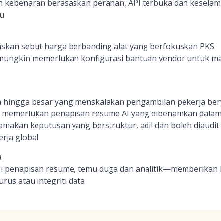
an kebenaran berasaskan peranan, API terbuka dan kesela
au
skan sebut harga berbanding alat yang berfokuskan PKS
mungkin memerlukan konfigurasi bantuan vendor untuk mas
 hingga besar yang menskalakan pengambilan pekerja berv
g memerlukan penapisan resume AI yang dibenamkan dala
akan keputusan yang berstruktur, adil dan boleh diaudit 
rja global
a
asi penapisan resume, temu duga dan analitik—memberikan 
us atau integriti data