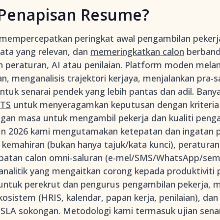
 Penapisan Resume?
 mempercepatkan peringkat awal pengambilan peker
ata yang relevan, dan
memeringkatkan calon
berband
peraturan, AI atau penilaian. Platform moden melang
, menganalisis trajektori kerjaya, menjalankan pra-s
ntuk senarai pendek yang lebih pantas dan adil. Banya
TS
untuk menyeragamkan keputusan dengan kriteria 
engan masa untuk mengambil pekerja dan kualiti peng
hun 2026 kami mengutamakan ketepatan dan ingatan 
emahiran (bukan hanya tajuk/kata kunci), peraturan
glibatan calon omni-saluran (e-mel/SMS/WhatsApp/s
 analitik yang mengaitkan corong kepada produktiviti 
untuk perekrut dan pengurus pengambilan pekerja, 
ekosistem (HRIS, kalendar, papan kerja, penilaian), da
SLA sokongan. Metodologi kami termasuk ujian sena