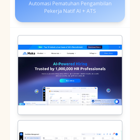
Automasi Pematuhan Pengambilan
Pekerja Natif AI + ATS