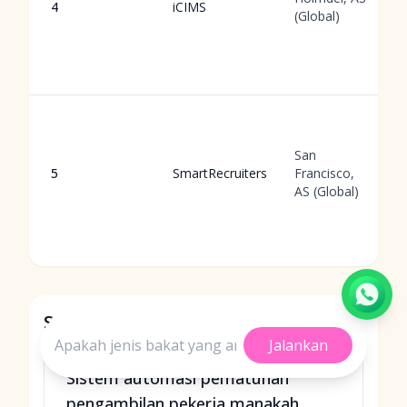
4
iCIMS
(Global)
San
5
SmartRecruiters
Francisco,
AS (Global)
Soalan Lazim
Jalankan
Sistem automasi pematuhan
pengambilan pekerja manakah