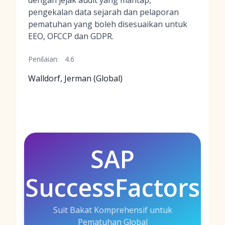
dengan jejak audit yang mantap,
pengekalan data sejarah dan pelaporan
pematuhan yang boleh disesuaikan untuk
EEO, OFCCP dan GDPR.
Penilaian:
4.6
Walldorf, Jerman (Global)
SAP
SuccessFactors
Suit Bakat Komprehensif untuk
Pematuhan Global