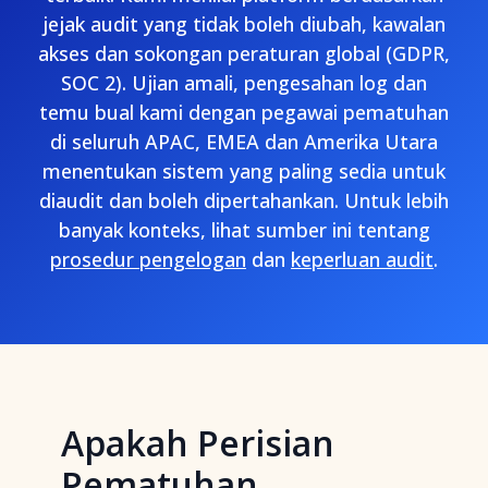
jejak audit yang tidak boleh diubah, kawalan
akses dan sokongan peraturan global (GDPR,
SOC 2). Ujian amali, pengesahan log dan
temu bual kami dengan pegawai pematuhan
di seluruh APAC, EMEA dan Amerika Utara
menentukan sistem yang paling sedia untuk
diaudit dan boleh dipertahankan. Untuk lebih
banyak konteks, lihat sumber ini tentang
prosedur pengelogan
dan
keperluan audit
.
Apakah Perisian
Pematuhan