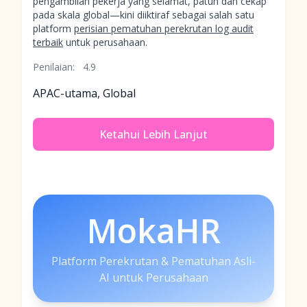
pengambilan pekerja yang selamat, patuh dan cekap
pada skala global—kini diiktiraf sebagai salah satu
platform
perisian pematuhan perekrutan log audit
terbaik
untuk perusahaan.
Penilaian:
4.9
APAC-utama, Global
Ketahui Lebih Lanjut
MokaHR
Platform Perekrutan & Pematuhan Asli-
AI untuk Perusahaan