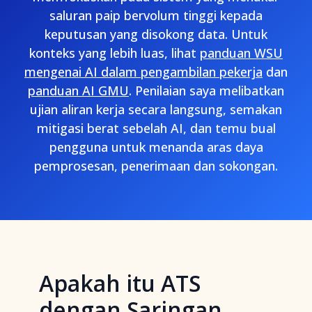
saluran paip bervolum tinggi kepada
keputusan yang disokong data. Untuk
konteks yang lebih luas, lihat
panduan WSU
mengenai AI dalam pengambilan pekerja
dan
panduan AI GMU
. Penilaian saya melibatkan
ujian aliran kerja secara langsung, semakan
mitigasi berat sebelah AI, dan temu bual
pengguna untuk menanda aras daya
pemprosesan, penerimaan dan sokongan.
Apakah itu ATS
dengan Saringan