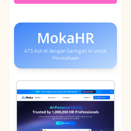
MokaHR
ATS Asli-AI dengan Saringan AI untuk
Perusahaan