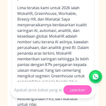
Lima teratas kami untuk 2026 ialah
MokaHR, Greenhouse, Workable,
Breezy HR, dan Manatal. Saya
menyenaraikannya berdasarkan kualiti
saringan AI, automasi, analitik, dan
kesediaan global. MokaHR adalah
nombor satu kerana AI aslinya, kawalan
perusahaan, dan analitik gred-BI. Dalam
penanda aras terkini, MokaHR
memberikan saringan sehingga 3x lebih
pantas dengan 87% penjajaran kepada
ulasan manual. Yang lain cemerlang
mengikut segmen: Greenhouse untuk
pengambilan pekerja berstruktur,
Workable untuk keluasan semua-
Jalankan
dalam-satu, Breezy HR untuk
kebolehgunaan PKS, dan Manatal
untuk nilai.