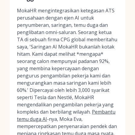
MokaHR mengintegrasikan ketegasan ATS
perusahaan dengan ejen AI untuk
penyumberan, saringan, temu duga dan
penglibatan omni-saluran. Seorang ketua
TA di sebuah firma CPG global memberitahu
saya, 'Saringan AI MokaHR bukanlah kotak
hitam. Kami dapat melihat *mengapa*
seorang calon mempunyai padanan 92%,
yang membina kepercayaan dengan
pengurus pengambilan pekerja kami dan
mengurangkan masa saringan kami lebih
60%.' Dipercayai oleh lebih 3,000 syarikat
seperti Tesla dan Nestlé, MokaHR
mengendalikan pengambilan pekerja yang
kompleks dan berbilang wilayah.
Pembantu
temu duga AI
-nya, Moka Eva,
mempercepatkan penyenaraian pendek dan
menjana ringkasan temu duga masa nyata,