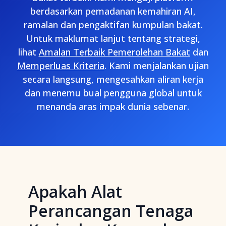
berdasarkan pemadanan kemahiran AI,
ramalan dan pengaktifan kumpulan bakat.
Untuk maklumat lanjut tentang strategi,
lihat
Amalan Terbaik Pemerolehan Bakat
dan
Memperluas Kriteria
. Kami menjalankan ujian
secara langsung, mengesahkan aliran kerja
dan menemu bual pengguna global untuk
menanda aras impak dunia sebenar.
Apakah Alat
Perancangan Tenaga