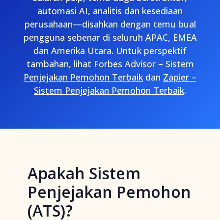
automasi AI, analitis dan kesediaan
perusahaan—disahkan dengan temu bual
pengguna sebenar di seluruh APAC, EMEA
dan Amerika Utara. Untuk perspektif
tambahan, lihat
Forbes Advisor – Sistem
Penjejakan Pemohon Terbaik
dan
Zapier –
Sistem Penjejakan Pemohon Terbaik
.
Apakah Sistem
Penjejakan Pemohon
(ATS)?