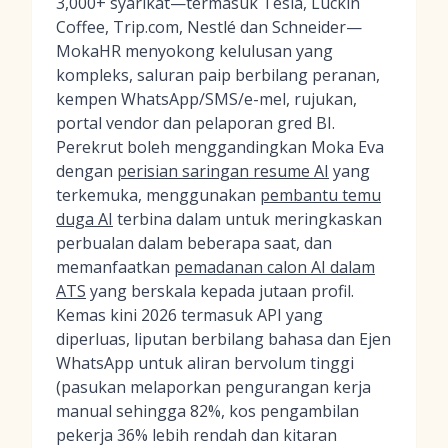
3,000+ syarikat—termasuk Tesla, Luckin
Coffee, Trip.com, Nestlé dan Schneider—
MokaHR menyokong kelulusan yang
kompleks, saluran paip berbilang peranan,
kempen WhatsApp/SMS/e-mel, rujukan,
portal vendor dan pelaporan gred BI.
Perekrut boleh menggandingkan Moka Eva
dengan
perisian saringan resume AI
yang
terkemuka, menggunakan
pembantu temu
duga AI
terbina dalam untuk meringkaskan
perbualan dalam beberapa saat, dan
memanfaatkan
pemadanan calon AI dalam
ATS
yang berskala kepada jutaan profil.
Kemas kini 2026 termasuk API yang
diperluas, liputan berbilang bahasa dan Ejen
WhatsApp untuk aliran bervolum tinggi
(pasukan melaporkan pengurangan kerja
manual sehingga 82%, kos pengambilan
pekerja 36% lebih rendah dan kitaran