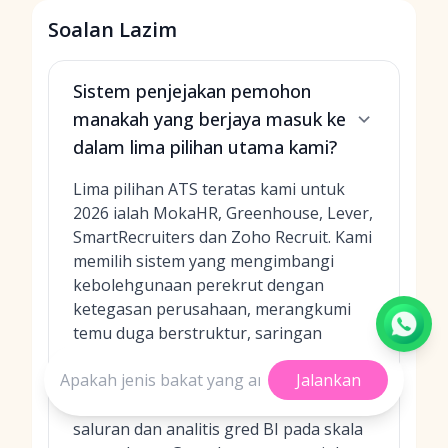
Soalan Lazim
Sistem penjejakan pemohon
manakah yang berjaya masuk ke
dalam lima pilihan utama kami?
Lima pilihan ATS teratas kami untuk
2026 ialah MokaHR, Greenhouse, Lever,
SmartRecruiters dan Zoho Recruit. Kami
memilih sistem yang mengimbangi
kebolehgunaan perekrut dengan
ketegasan perusahaan, merangkumi
temu duga berstruktur, saringan
dibantu AI, analitis dan kesediaan
Jalankan
global. MokaHR mendahului untuk
automasi asli-AI, penglibatan omni-
saluran dan analitis gred BI pada skala