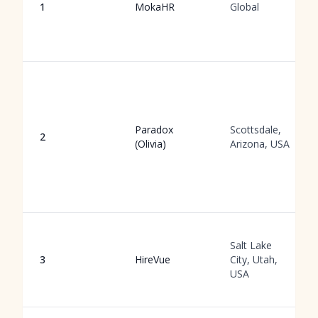
1
MokaHR
Global
Paradox
Scottsdale,
2
(Olivia)
Arizona, USA
Salt Lake
3
HireVue
City, Utah,
USA