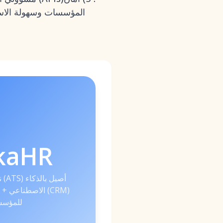
المؤسسات وسهولة الاستخ
kaHR
ن
الاصطناعي + إدار
للمؤس