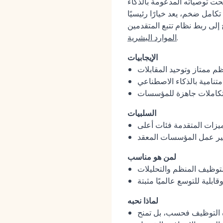
النساء في الأدوار الهندسية بنسبة 18% العام الماضي." في عام 2026، أصبحت توصياته المدعومة بالذكاء
مل ضخم، يعد خيارًا رئيسيًا
.
الموارد البشرية
الإيجابيات
 ممتاز وتوحيد المقابلات
تنامية بالذكاء الاصطناعي
تكاملات جاهزة للمؤسسات
السلبيات
ميزات المتقدمة فئات أعلى
ير عمل المؤسسات المعقد
لمن هو مناسب
توظيف المنظم والتحليلات
بلية للتوسع عالميًا مثبتة
لماذا نحبه
دة التوظيف فحسب، بل تمنح