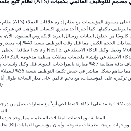
التوظيف بأكملها. كما أخبرنا أحد مديري اكتساب المواهب في شركة عال
الفرز الأولي والجدولة لوظائفنا ذات الح
ذكاء الاصطناعي
وإنشاء
ملخصات مقابلات منظمة مدعومة بالذكاء الا
الاتصال اليدوية بنسبة 82%، مما
 تركيزه على المؤسسات، مع دعم عالمي على مدار الساعة طوال أيا
الترويج (NPS) ثابت يزيد عن 40.
القن
يسرّع Moka Eva المطابقة وملخصات المقابلات المنظمة، مما يوحد جود
تحليلات من درجة