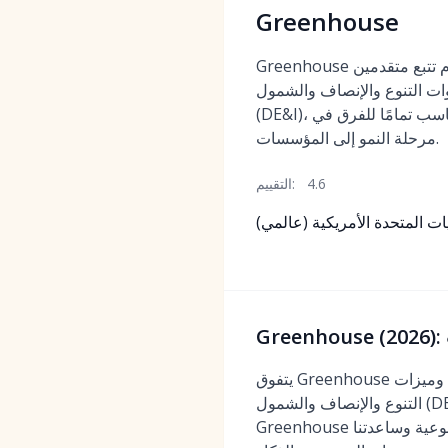
Greenhouse
Greenhouse هو نظام تتبع متقدمين (ATS) رائد معروف
ات التنوع والإنصاف والشمول
(DE&I)، والتحليلات القوية - وهو مناسب تمامًا للفرق في
مرحلة النمو إلى المؤسسات.
4.6
التقييم:
يات المتحدة الأمريكية (عالمي)
يتفوق Greenhouse في إضفاء الانضباط على عملية التوظيف من خلال مجموعات المقابلات الموحدة، وبطاقات الأداء، وميزات
التنوع والإنصاف والشمول (DE&I) القوية. أشار نائب رئيس قسم الموارد البشرية في شركة تكنولوجيا مالية ناشئة: "لقد حوّل
Greenhouse عملية التوظيف لدينا من فوضى ذاتية إلى عملية منظمة ومنصفة. تفرض بطاقات الأداء محادثات موضوعية وساعدتنا