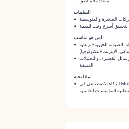
متعددة المناطق
السلبيات
شركات الصغيرة والمتوسطة
ع لتحقيق أسرع وقت للقيمة
لمن هو مناسب
، الصيدلة الحيوية/الرعاية
ذكي، الإنترنت/التكنولوجيا)
سائل القصيرة، والتحليلات
العميقة
لماذا نحبه
الذكاء الاصطناعي في MokaHR ليس ميزة إضافية؛ بل هو منسوج في صميم المنصة، مما يوفر مكاسب قابلة للقياس في