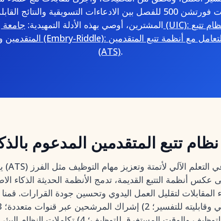
الحجم إلى شركات فورتشن 500 للفصل بين الادعاءات التسويقية والنتائج
المشترين، أوصي بهذه الأدلة التمهيدية:
جامعة إلينوي في 
المتقدمين
و
(ATS)
.
نظام تتبع المتقدمين المدعوم بالذ
يستخ
ى عكس أنظمة التتبع القديمة، تدمج الأنظمة الحديثة الذكاء ال
مسؤولي التوظيف والوقت المستغرق للتوظيف؛ 4) تكام