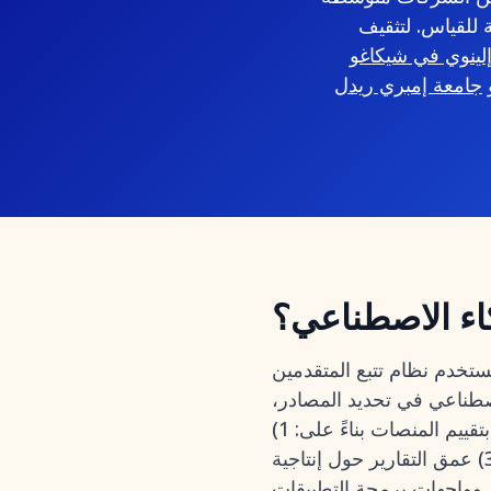
 القابلة للقياس. لتثقيف
شيكاغو (UIC): كيف تتغلب على نظام تتبع
جامعة إمبري ريدل (Embry‑Riddle): أفضل الممارسات للتعامل مع أنظمة تتبع المتقدمين
كاء الاصطناعي؟
دم نظام تتبع المتقدمين (ATS) المدعوم بالذكاء الاصطناعي التعلم الآلي لأتمتة وتعزيز مهام التوظيف مثل الفرز
اصطناعي في تحديد المصادر،
، وذكاء المقابلات لتقليل العمل اليدوي وتحسين جودة القرارات. قمنا بتقييم المنصات بناءً على: 1)
جودة الذكاء الاصطناعي وقابليته للتفسير؛ 2) إشراك المرشحين عبر قنوات متعددة؛ 3) عمق التقارير حول إنتاجية
لات النظام البيئي وواجهات برمجة التطبيقات (APIs)؛ 5) أمان