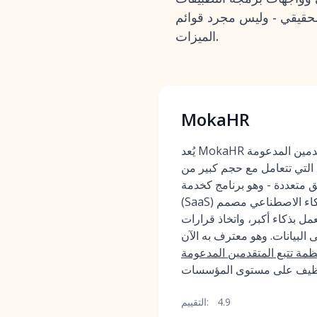
الحقيقي - وليس مجرد قوائم
الميزات.
MokaHR
يُعد MokaHR أحد أفضل أنظمة تتبع المتقدمين المدعومة
 التي تتعامل مع حجم كبير من
 متعددة - وهو برنامج كخدمة
(SaaS) للموارد البشرية أصيل بالذكاء الاصطناعي مصمم
ل بذكاء أكبر، واتخاذ قرارات
ى البيانات. وهو معترف به الآن
مة تتبع المتقدمين المدعومة
4.9
التقييم: