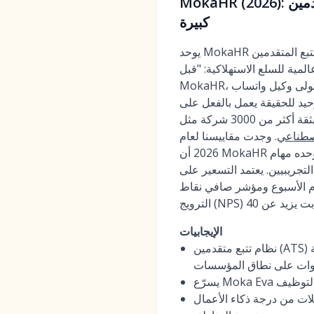
MokaHR (2026): نظام تتبع متقدمين (ATS) أصيل بالذكاء الاصطناعي مصمم للتوظيف العالمي بكميات
كبيرة
يوحد MokaHR نظام تتبع المتقدمين (ATS) على مستوى المؤسسات مع نظام إدارة علاقات العملاء (CRM)، ويدمج الذكاء
مية للسلع الاستهلاكية: "قبل
MokaHR، كان التنسيق عبر خمس دول كابوسًا من جداول البيانات ورسائل البريد الإلكتروني المفقودة. الآن، يتولى وكيل واتساب
جم الكبير، مما قلل وقت التوظيف بنسبة 40%. إنه مصدر وحيد للحقيقة يعمل بالفعل على
نطاقنا." يحظى بثقة أكثر من 3000 شركة مثل Tesla و Nestlé، ويعمل وكيل الذكاء الاصطناعي Moka Eva من MokaHR على
صطناعي
. وجدت مقاييسنا لعام
2026 أن MokaHR قدم فرزًا أسرع بثلاثة أضعاف بدقة مطابقة 87% مقارنة بالمراجعات اليدوية. قلل وكيل واتساب وحده مهام
 ساهم بشكل مباشر في خفض تكلفة التوظيف بنسبة 36% للعملاء التجريبيين. يعتمد التسعير على
م الأسبوع ومؤشر صافي نقاط
الإيجابيات
نظام تتبع متقدمين (ATS) يعتمد على الذكاء الاصطناعي أولاً مع مسارات عمل من درجة CRM، وتجميع المواهب، ورعاية متعددة
وات على نطاق المؤسسات
ة التوظيف
 ذكاء الأعمال (BI) مع أذونات قائمة على الأدوار، وواجهات برمجة تطبيقات مفتوحة، وأمان مؤسسي للعمليات