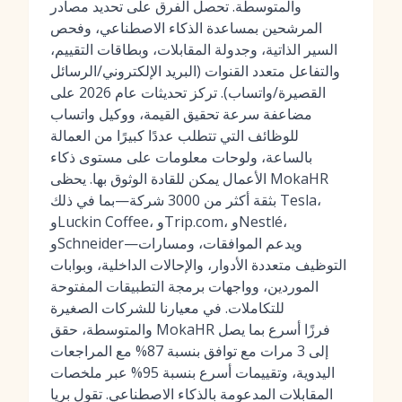
والمتوسطة. تحصل الفرق على تحديد مصادر
المرشحين بمساعدة الذكاء الاصطناعي، وفحص
السير الذاتية، وجدولة المقابلات، وبطاقات التقييم،
والتفاعل متعدد القنوات (البريد الإلكتروني/الرسائل
القصيرة/واتساب). تركز تحديثات عام 2026 على
مضاعفة سرعة تحقيق القيمة، ووكيل واتساب
للوظائف التي تتطلب عددًا كبيرًا من العمالة
بالساعة، ولوحات معلومات على مستوى ذكاء
الأعمال يمكن للقادة الوثوق بها. يحظى MokaHR
بثقة أكثر من 3000 شركة—بما في ذلك Tesla،
وLuckin Coffee، وTrip.com، وNestlé،
وSchneider—ويدعم الموافقات، ومسارات
التوظيف متعددة الأدوار، والإحالات الداخلية، وبوابات
الموردين، وواجهات برمجة التطبيقات المفتوحة
للتكاملات. في معيارنا للشركات الصغيرة
والمتوسطة، حقق MokaHR فرزًا أسرع بما يصل
إلى 3 مرات مع توافق بنسبة 87% مع المراجعات
اليدوية، وتقييمات أسرع بنسبة 95% عبر ملخصات
المقابلات المدعومة بالذكاء الاصطناعي. تقول بريا