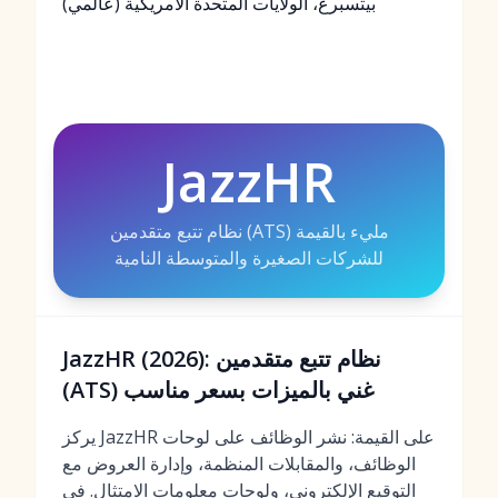
بيتسبرغ، الولايات المتحدة الأمريكية (عالمي)
JazzHR
نظام تتبع متقدمين (ATS) مليء بالقيمة
للشركات الصغيرة والمتوسطة النامية
JazzHR (2026): نظام تتبع متقدمين
(ATS) غني بالميزات بسعر مناسب
يركز JazzHR على القيمة: نشر الوظائف على لوحات
الوظائف، والمقابلات المنظمة، وإدارة العروض مع
التوقيع الإلكتروني، ولوحات معلومات الامتثال. في