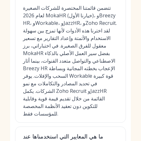
تتضمن قائمتنا المختصرة للشركات الصغيرة
لعام 2026 MokaHR (خيارنا الأول)، وBreezy
HR، وWorkable، وJazzHR، وZoho Recruit.
لقد اخترنا هذه الأدوات لأنها تمزج بين سهولة
الاستخدام والأتمتة وإعداد التقارير مع تسعير
معقول للفرق الصغيرة. في اختباراتي، برز
MokaHR بفضل سير العمل الأصلي بالذكاء
الاصطناعي والتواصل متعدد القنوات، بينما أثار
Breezy HR الإعجاب بخطته المجانية وبساطة
السحب والإفلات. يوفر Workable قوة كبيرة
في تحديد المصادر والتكاملات مع نمو
الشركات. يكمل Zoho Recruit وJazzHR
القائمة من خلال تقديم قيمة قوية وقابلية
للتكوين دون تعقيد الأنظمة المخصصة
للمؤسسات فقط.
ما هي المعايير التي استخدمناها عند