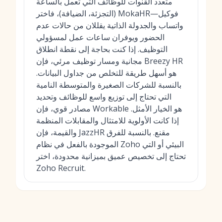
متعدد القنوات للوظائف التي تعمل بالساعة
(التجزئة، الضيافة)، فاختر MokaHR—فوكيل
واتساب والجدولة الذاتية يقللان من حالات عدم
الحضور ويوفران ساعات عمل لمسؤولي
التوظيف. إذا كنت بحاجة إلى نقطة انطلاق
مجانية ومسار توظيف مرئي، فإن Breezy HR
هو أسهل طريقة للتخلص من جداول البيانات.
بالنسبة للشركات الصغيرة والمتوسطة النامية
التي تحتاج إلى توزيع واسع للوظائف وتحديد
مصادر قوي، فإن Workable هو الخيار الأمثل.
إذا كانت الأولوية للامتثال والمقابلات المنظمة
والقيمة، فإن JazzHR مقنع. بالنسبة للفرق
الموجودة بالفعل في نظام Zoho البيئي أو التي
تحتاج إلى تخصيص عميق بميزانية محدودة، اختر
Zoho Recruit.