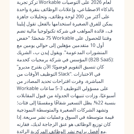
تركز تجربة Workable لعام 2026 على التوصيات
بالذكاء الاصطناعي، وإعلانات الوظائف بنقرة واحدة
على أكثر من 200 لوحة وظائف، وتحليلات جاهزة
يمكن للفرق الصغيرة استخدامها بالفعل. تقول إيلينا
ف.، قائدة المواهب في شركة تكنولوجيا مالية تضم
75 شخصًا: "خفض Workable وقتنا للحصول على
أول 10 متقدمين مؤهلين إلى حوالي يومين مع
المنشورات المدعومة". ويقول إيدن ب.، الشريك
المؤسس في شركة برمجيات كخدمة (B2B SaaS):
"كان تنسيق التقويم فوضويًا؛ الآن يقترح مديرو
التوظيف الأوقات من Slack". في الاختبارات
المباشرة، وفرت اقتراحات تحديد المصادر من
Workable على مسؤولي التوظيف 3-5 ساعات
أسبوعيًا، وزادت تنبيهات الجدولة من قبول المقابلات
بنسبة 22%. يظل التسعير شفافًا ومقسمًا إلى فئات؛
وتشهد الشركات الصغيرة والمتوسطة النموذجية
قيمة متوسطة في السوق وعمليات نشر سريعة. إذا
كان توزيع الوظائف هو عنق الزجاجة لديك، فقارنه
الرائدة.
مع
أفضل برامج نشر الوظائف المركزية