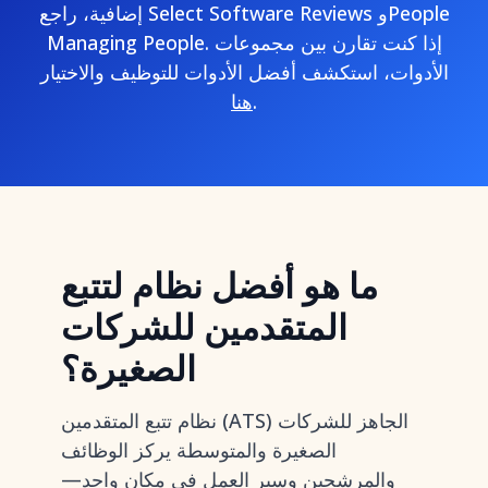
إضافية، راجع Select Software Reviews وPeople
Managing People. إذا كنت تقارن بين مجموعات
الأدوات، استكشف أفضل الأدوات للتوظيف والاختيار
.
هنا
ما هو أفضل نظام لتتبع
المتقدمين للشركات
الصغيرة؟
نظام تتبع المتقدمين (ATS) الجاهز للشركات
الصغيرة والمتوسطة يركز الوظائف
والمرشحين وسير العمل في مكان واحد—