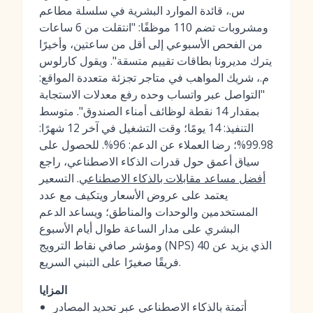
س.، قائدة الموارد البشرية في سلسلة مطاعم
ومشروبات تضم 110 موظفًا: "انتقلت من 6 ساعات
من الفحص الأسبوعي إلى أقل من ساعتين، وأخيرًا
يترك مديرونا بطاقات تقييم متسقة". ويقول كارلوس
م.، شريك المواهب في متاجر تجزئة متعددة المواقع:
"التواصل عبر واتساب وحده رفع معدلات الاستجابة
بمقدار 14 نقطة لوظائف أمناء الصندوق". متوسط
التنفيذ: 14 يومًا؛ وقت التشغيل في آخر 12 شهرًا:
99.98%؛ رضا العملاء عن الدعم: 96%. للحصول على
سياق أعمق حول قدرات الذكاء الاصطناعي، راجع
أفضل مساعد مقابلات بالذكاء الاصطناعي
. التسعير
يعتمد على عروض الأسعار ويتكيف مع عدد
المستخدمين والوحدات والمناطق؛ ويساعد الدعم
البشري على مدار الساعة طوال أيام الأسبوع
ومؤشر صافي نقاط الترويج (NPS) الذي يزيد عن 40
فريقًا صغيرًا على التبني السريع.
المزايا
أتمتة بالذكاء الاصطناعي عبر تحديد المصادر