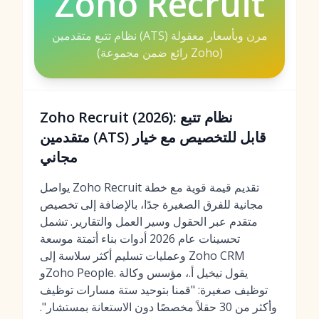
Zoho Recruit
نظام تتبع متقدمين (ATS) مرن وبأسعار معقولة
(رائع ضمن مجموعة Zoho)
Zoho Recruit (2026): نظام تتبع
متقدمين (ATS) قابل للتخصيص مع خيار
مجاني
يواصل Zoho Recruit تقديم قيمة قوية مع خطة
مجانية للفرق الصغيرة جدًا، بالإضافة إلى تخصيص
متقدم عبر الحقول وسير العمل والتقارير. تشمل
تحسينات عام 2026 أدوات بناء أتمتة موسعة
وعمليات تسليم أكثر سلاسة إلى Zoho CRM
وZoho People. يقول نيخيل أ.، مؤسس وكالة
توظيف صغيرة: "قمنا بتوحيد ستة مسارات توظيف
وأكثر من 30 حقلاً مخصصًا دون الاستعانة بمستشار".