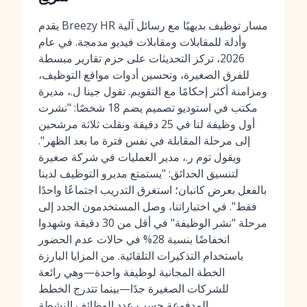
يقدم Breezy HR مسار توظيف بديهيًا مع رسائل آلية
وأدلة للمقابلات ومقابلات فيديو مدمجة. في عام
2026، تركز التحديثات على حزم تقارير مبسطة
للفرق الصغيرة، وتحسين أدوات مواقع التوظيف،
ومزامنة أكثر إحكامًا مع التقويم. تقول جينا ل.، مديرة
مكتب في استوديو تصميم يضم 18 شخصًا: "نشرت
أول وظيفة لنا في 25 دقيقة ونقلت ثلاثة مرشحين
إلى مرحلة المقابلة في نفس فترة ما بعد الظهر".
ويقول توم ر.، مدير العمليات في شركة صغيرة
لتنسيق الحدائق: "يستمتع مديرو التوظيف لدينا
بالفعل بعرض كانبان؛ استغرق التدريب اجتماعًا واحدًا
فقط". في اختباراتنا، وصل المستخدمون الجدد إلى
مرحلة "نشر الوظيفة" في أقل من 30 دقيقة وشهدوا
انخفاضًا بنسبة 28% في حالات عدم الحضور
باستخدام التذكيرات التلقائية. من المزايا البارزة
الخطة المجانية لوظيفة واحدة—وهي رائعة
للشركات الصغيرة جدًا—بينما تتدرج الخطط
المدفوعة حسب عدد الوظائف النشطة.