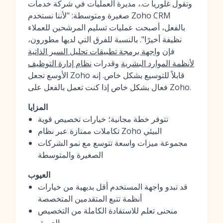
وتقول غلوريا ت.، مديرة العمليات في شركة خدمات
صغيرة ومتوسطة: "لأننا نستخدم Zoho CRM
بالفعل، أصبحت عمليات تسليم المرشحين للعملاء
نظيفة أخيرًا". بالنسبة للفرق التي لديها مطورون،
فإن
واجهة برمجة تطبيقات تحليل السير الذاتية
لأنظمة الموارد البشرية
وقدرات
نظام إدارة التوظيف
الأوسع تجعل Zoho قابلاً للتوسيع بشكل خاص. إنه
فعال بشكل خاص إذا كنت تعمل بالفعل على Zoho.
المزايا
تتوفر خطة مجانية؛ خيارات تخصيص قوية
تكاملات ممتازة عبر نظام Zoho البيئي
مجموعة ميزات واسعة تتوسع مع نمو الشركات
الصغيرة والمتوسطة
العيوب
قد تبدو واجهة المستخدم أقل بديهية من خيارات
أنظمة تتبع المتقدمين المتخصصة
منحنى تعلم للاستفادة الكاملة من التخصيص
العميق