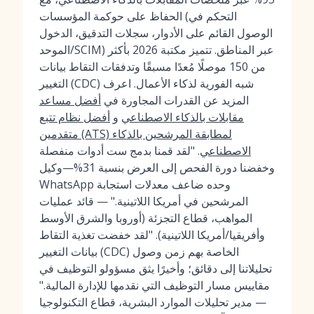
الحفاظ على حوكمة المؤسسات (التحكم في
الوصول القائم على الأدوار، سجلات التدقيق، الدخول
الموحد/SCIM) عبر المناطق. تتميز مكتبة 2026 بأكثر
من 150 موصلًا مُعدًا مسبقًا وتدفقات التقاط بيانات
التغيير (CDC) شبه الفورية لذكاء الأعمال. اعرف
المزيد عن القدرات المجاورة في
أفضل مساعد
مقابلات بالذكاء الاصطناعي
و
أفضل نظام تتبع
متقدمين (ATS) لمطابقة المرشحين بالذكاء
الاصطناعي
. "لقد قمنا بدمج ست أدوات منفصلة
وخفضنا دورة الفحص إلى العرض بنسبة 31%—وكيل
WhatsApp وحده ضاعف معدلات استجابة
المرشحين في أمريكا اللاتينية." — قائد عمليات
المواهب، قطاع التجزئة (أوروبا والشرق الأوسط
وأفريقيا/أمريكا اللاتينية). "لقد خفضت تغذية التقاط
بيانات التغيير (CDC) الخاصة بهم زمن وصول
تحليلاتنا إلى دقائق؛ وأخيرًا يثق مسؤولو التوظيف في
مقاييس مسار التوظيف التي نقدمها للإدارة المالية."
— مدير تحليلات الموارد البشرية، قطاع التكنولوجيا