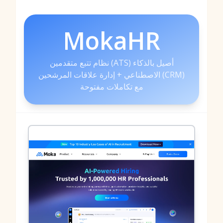
MokaHR
نظام تتبع متقدمين (ATS) أصيل بالذكاء
الاصطناعي + إدارة علاقات المرشحين (CRM)
مع تكاملات مفتوحة