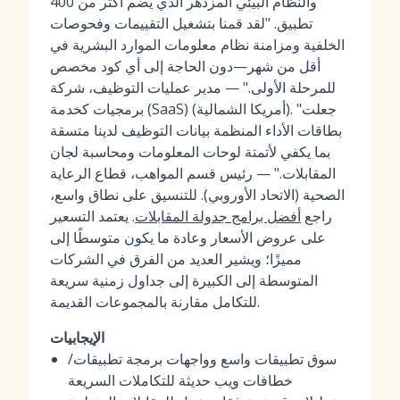
والنظام البيئي المزدهر الذي يضم أكثر من 400
تطبيق. "لقد قمنا بتشغيل التقييمات وفحوصات
الخلفية ومزامنة نظام معلومات الموارد البشرية في
أقل من شهر—دون الحاجة إلى أي كود مخصص
للمرحلة الأولى." — مدير عمليات التوظيف، شركة
برمجيات كخدمة (SaaS) (أمريكا الشمالية). "جعلت
بطاقات الأداء المنظمة بيانات التوظيف لدينا متسقة
بما يكفي لأتمتة لوحات المعلومات ومحاسبة لجان
المقابلات." — رئيس قسم المواهب، قطاع الرعاية
الصحية (الاتحاد الأوروبي). للتنسيق على نطاق واسع،
راجع
أفضل برامج جدولة المقابلات
. يعتمد التسعير
على عروض الأسعار وعادة ما يكون متوسطًا إلى
مميزًا؛ ويشير العديد من الفرق في الشركات
المتوسطة إلى الكبيرة إلى جداول زمنية سريعة
للتكامل مقارنة بالمجموعات القديمة.
الإيجابيات
سوق تطبيقات واسع وواجهات برمجة تطبيقات/
خطافات ويب حديثة للتكاملات السريعة