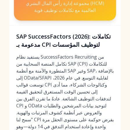
مجموعة إدارة رأس المال البشري (HCM)
العالمية مع تكاملات توظيف قوية
SAP SuccessFactors (2026): تكاملات
مدعومة بـ CPI لتوظيف المؤسسات
يستفيد نظام SuccessFactors Recruiting من
تكامل المنصة السحابية من SAP (CPI) للتكاملات
المتطورة والآمنة مع أنظمة SAP وغير SAP، بالإضافة
إلى OData/SFAPI لقابلية التوسع. في عام 2026،
توسعت قوالب CPI وكتالوجات الشركاء، مما أدى
إلى تحسين الوقت المستغرق لتحقيق القيمة
لتدفقات التوظيف الشائعة. عادةً ما تقرن الفرق بين
CPI و OData لتوحيد بيانات المرشحين والطلبات
والعروض عبر أنظمة كشوف المرتبات والهوية.
"سمح لنا CPI بفرض حوكمة على مستوى الحقل مرة
واحدة وإعادة استخدام التدفق في 14 دولة—وهو