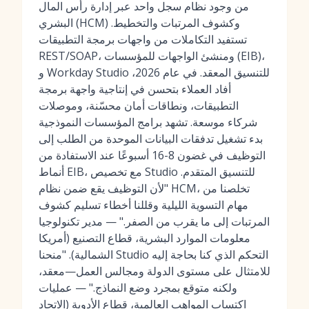
من وجود نظام سجل واحد عبر إدارة رأس المال
البشري (HCM) وكشوف المرتبات والتخطيط.
تستفيد التكاملات من واجهات برمجة التطبيقات
REST/SOAP، ومنشئ الواجهات للمؤسسات (EIB)،
و Workday Studio للتنسيق المعقد. في عام 2026،
أفاد العملاء بتحسن في إنتاجية واجهة برمجة
التطبيقات، ونطاقات أمان محسّنة، وموصلات
شركاء موسعة. تشهد برامج المؤسسات النموذجية
بدء تشغيل تدفقات البيانات الموحدة من الطلب إلى
التوظيف في غضون 8-16 أسبوعًا عند الاستفادة من
أنماط EIB، مع تخصيص Studio للتنسيق المتقدم.
"لأن التوظيف يقع ضمن نظام HCM، تخلصنا من
مهام التسوية الليلية وقللنا أخطاء تسليم كشوف
المرتبات إلى ما يقرب من الصفر." — مدير تكنولوجيا
معلومات الموارد البشرية، قطاع التصنيع (أمريكا
الشمالية). "منحنا Studio التحكم الذي كنا بحاجة إليه
للامتثال على مستوى الدولة ومجالس العمل—معقد،
ولكنه متوقع بمجرد وضع النماذج." — عمليات
اكتساب المواهب العالمية، قطاع الأدوية (الاتحاد