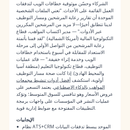
الشركاء وحسّن موثوقية خطافات الويب لتدفقات
العمل القائمة على الأحداث. "تعني الملفات الشخصية
الموحدة أن تقارير رعاية المرشحين ومسار التوظيف
لدينا تتطابق أخيرًا—لا مزيد من المرشحين المكررين
عبر الأدوات." — مدير اكتساب المواهب، قطاع
التكنولوجيا المالية (أمريكا الشمالية). "لقد قمنا بأتمتة
رعاية المرشحين من التواصل الأولي إلى مرحلة
الاستعداد للمقابلة في أسبوع باستخدام خطافات
الويب وخدمة إثراء خفيفة." — قائد عمليات
التوظيف، قطاع تكنولوجيا التعليم (منطقة آسيا
والمحيط الهادئ). إذا كانت صحة مسار التوظيف
أولوية، استكشف
أفضل أدوات تنشيط مجمعات
المواهب بالذكاء الاصطناعي
. يعتمد التسعير على
عروض الأسعار وهو تنافسي للسوق المتوسط؛ وتؤكد
عمليات النشر في المؤسسات على واجهات برمجة
التطبيقات المفتوحة مع ضوابط إدارية قوية.
الإيجابيات
نظام ATS+CRM الموحد يبسط تدفقات البيانات