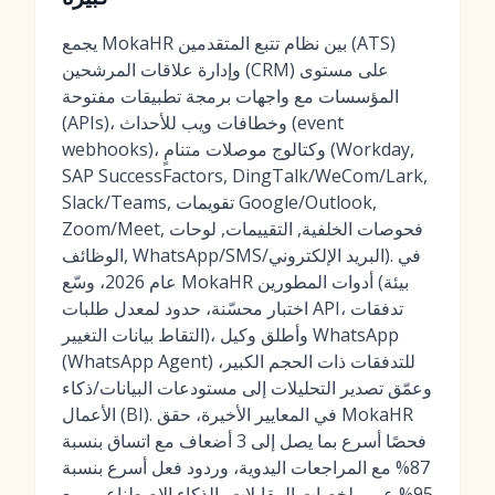
يجمع MokaHR بين نظام تتبع المتقدمين (ATS)
وإدارة علاقات المرشحين (CRM) على مستوى
المؤسسات مع واجهات برمجة تطبيقات مفتوحة
(APIs)، وخطافات ويب للأحداث (event
webhooks)، وكتالوج موصلات متنامٍ (Workday,
SAP SuccessFactors, DingTalk/WeCom/Lark,
Slack/Teams, تقويمات Google/Outlook,
Zoom/Meet, فحوصات الخلفية, التقييمات, لوحات
الوظائف, WhatsApp/SMS/البريد الإلكتروني). في
عام 2026، وسّع MokaHR أدوات المطورين (بيئة
اختبار محسّنة، حدود لمعدل طلبات API، تدفقات
التقاط بيانات التغيير)، وأطلق وكيل WhatsApp
(WhatsApp Agent) للتدفقات ذات الحجم الكبير،
وعمّق تصدير التحليلات إلى مستودعات البيانات/ذكاء
الأعمال (BI). في المعايير الأخيرة، حقق MokaHR
فحصًا أسرع بما يصل إلى 3 أضعاف مع اتساق بنسبة
87% مع المراجعات اليدوية، وردود فعل أسرع بنسبة
95% عبر ملخصات المقابلات بالذكاء الاصطناعي، مع