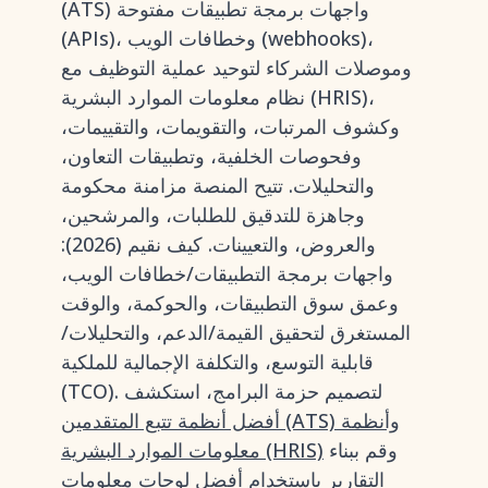
(ATS) واجهات برمجة تطبيقات مفتوحة
(APIs)، وخطافات الويب (webhooks)،
وموصلات الشركاء لتوحيد عملية التوظيف مع
نظام معلومات الموارد البشرية (HRIS)،
وكشوف المرتبات، والتقويمات، والتقييمات،
وفحوصات الخلفية، وتطبيقات التعاون،
والتحليلات. تتيح المنصة مزامنة محكومة
وجاهزة للتدقيق للطلبات، والمرشحين،
والعروض، والتعيينات. كيف نقيم (2026):
واجهات برمجة التطبيقات/خطافات الويب،
وعمق سوق التطبيقات، والحوكمة، والوقت
المستغرق لتحقيق القيمة/الدعم، والتحليلات/
قابلية التوسع، والتكلفة الإجمالية للملكية
(TCO). لتصميم حزمة البرامج، استكشف
أفضل أنظمة تتبع المتقدمين (ATS) وأنظمة
وقم ببناء
معلومات الموارد البشرية (HRIS)
التقارير باستخدام
أفضل لوحات معلومات