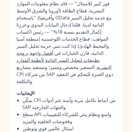
فوز كبير للامتثال." — قائد نظام معلومات الموارد
البشرية، قطاع الطاقة (أوروبا والشرق الأوسط
وأفريقيا). "باستخدام OData مع خدمة تحليل السير
الذاتية لدينا، قللنا إدخال البيانات اليدوي وعززنا
إكمال التقديم بنسبة 18%." — رئيس اكتساب
المواهب، قطاع الخدمات اللوجستية (منطقة آسيا
والمحيط الهادئ). إذا كنت تبني حزمة تحليل السير
الذاتية، قارن الخيارات في
أفضل واجهة برمجة
تطبيقات لتحليل السير الذاتية لأنظمة الموارد
البشرية
. التسعير مخصص ومميز؛ وتستفيد مشاريع
CPI من شركاء SAP ذوي الخبرة للتحكم في التعقيد
والتكلفة.
الإيجابيات
يمكّن CPI من أنماط تكامل مرنة وآمنة عبر أدوات
SAP والجهات الخارجية
سطح API واسع ونظام بيئي للشركاء للتقييمات
وفحوصات الخلفية والمزيد
امتثال عالمي قوي وتوطين