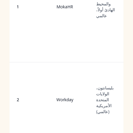
والمحيط
1
MokaHR
الهادئ أولاً،
عالمي
بليسانتون،
الولايات
المتحدة
Workday
2
الأمريكية
(عالمي)