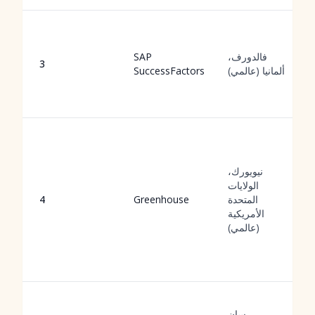
فالدورف،
SAP
3
ألمانيا (عالمي)
SuccessFactors
نيويورك،
الولايات
المتحدة
Greenhouse
4
الأمريكية
(عالمي)
سان