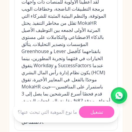
لقد أعطينا الأولوية للمنصات ذات واجهات
برمجة التطبيقات الناضجة، وخطافات الويب
الموثوقة، والنظم البيئية المثبتة للشركاء التي
تقلل من مخاطر التنفيذ. يحتل MokaHR
المرتبة الأولى لجمعه بين التوظيف الأصيل
بالذكاء الاصطناعي والتكاملات على مستوى
المؤسسات وتصدير التحليلات. يتألق
Greenhouse و Lever بانفتاحهما كأفضل
الخيارات في فئتهما وتجربة المطورين، بينما
يتفوق Workday و SuccessFactors عندما
يكون نظام إدارة رأس المال البشري (HCM)
موحدًا بالفعل. في المعايير الأخيرة، تفوق
MokaHR باستمرار على المنافسين—حيث
قدم فحصًا أسرع للمرشحين بما يصل إلى 3
أضعاف وبدقة 87% مقارنة بالمراجعات اليدوية،
وردود فعل أسرع بنسبة 95% من خلال
تشغيل
ملخصات المقابلات المدعومة بالذكاء
الاصطناعي.