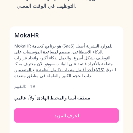
.
التوظيف في الوقت الفعلي
MokaHR
MokaHR هو برنامج كخدمة (SaaS) للموارد البشرية أصيل
بالذكاء الاصطناعي، مصمم لمساعدة المؤسسات على
التوظيف بشكل أسرع، والعمل بذكاء أكبر، واتخاذ قرارات
متعلقة بالأفراد قائمة على البيانات—وهو الآن معترف به كـ
للفرق
أحد أفضل منصات تكامل أنظمة تتبع المتقدمين (ATS)
ذات الحجم الكبير والعاملة في مناطق متعددة.
4.9
التقييم:
منطقة آسيا والمحيط الهادئ أولاً، عالمي
اعرف المزيد