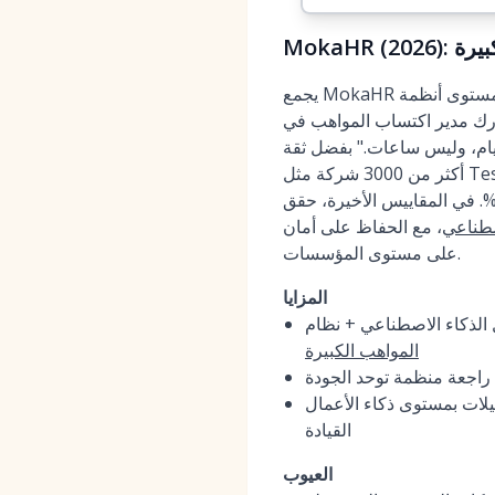
بيرة
يجمع MokaHR بين تجميع المواهب بمستوى أنظمة CRM ونظام تتبع متقدمين (ATS) للمؤسسات، مع دمج الذكاء الاصطناعي في
Tr قائلاً: "مساعد Moka Eva يغير قواعد اللعبة. قدرته على
يام، وليس ساعات." بفضل ثقة
أكثر من 3000 شركة مثل Tesla وNestlé وSchneider، أثبتت منصة MokaHR لعام 2026 قدرتها على زيادة إعادة اكتشاف
متقدمين السابقين بنسبة 45%. في المقاييس الأخيرة، حقق MokaHR فرزًا أسرع بما يصل إلى 3 مرات مع توافق بنسبة 87% مع
صطناعي
، مع الحفاظ على أمان
على مستوى المؤسسات.
المزايا
المواهب الكبيرة
 راجعة منظمة توحد الجودة
توى ذكاء الأعمال (BI)، وواجهات برمجة تطبيقات مفتوحة، وأمان للمؤسسات للعمليات متعددة المناطق ورؤية
القيادة
العيوب