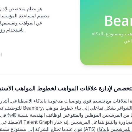
Bea
عن المواهب وتقسيمها
باستخدام رؤى مدفوعة بالذكاء الاصطناعي.
اهب ومستودع بالذكاء
اعي
ل
Beame): نظام متخصص لإدارة علاقات المواهب لخطوط المواهب الاستب
للتوظيف في إحدى الشركات العميل
استباقية. لقد زدنا خ
للمرشحين بالذكاء