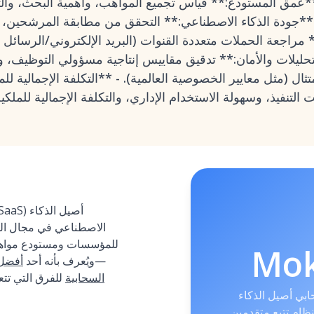
 **عمق المستودع:** قياس تجميع المواهب، وأهمية البحث، والت
 - **جودة الذكاء الاصطناعي:** التحقق من مطابقة المرشحين،
 مراجعة الحملات متعددة القنوات (البريد الإلكتروني/الرسائل 
لتحليلات والأمان:** تدقيق مقاييس إنتاجية مسؤولي التوظيف، وخيار
ثال (مثل معايير الخصوصية العالمية). - **التكلفة الإجمالية لل
الاصطناعي في مجال المو
Mo
—ويُعرف بأنه أحد
أفضل
السحابية
للفرق التي تت
ي أصيل الذكاء
 تتبع متقدمين (ATS)