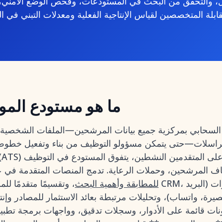
ل، والتحقق من البحث في المستودعات، وفحص الوضع الأمني،
ما هو مستودع الم
لسحابي بمركزية جميع بيانات المرشحين—الملفات الشخصية، وا
مراسلات—حتى يتمكن مسؤولو التوظيف من بناء وتفعيل خطوط
اف المرشحين، وحملات الرعاية. تدمج المنصات المتقدمة في عام 6
للمطابقة وأهمية البحث
، وتقسيمًا متقدمًا للمرشحين على مست
صيرة، واتساب)، وتحليلات مرتبطة بعائد الاستثمار للمصادر وإن
ت قائمة على الأدوار، وسجلات تدقيق، وواجهات برمجة تطبيقا