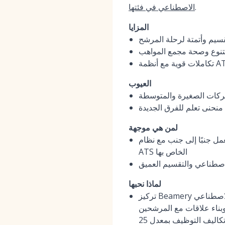
.
الاصطناعي في فئتها
المزايا
يم وأتمتة لرحلة المرشح
التنوع وصحة مجمع المواهب
العيوب
شركات الصغيرة والمتوسطة
منحنى تعلم للفرق الجديدة
لمن هي موجهة
 جنبًا إلى جنب مع نظام
ATS الخاص بها
لاصطناعي والتقسيم العميق
لماذا نحبها
تركيز Beamery الدقيق على إدارة علاقات المواهب الاستباقية لا مثيل له. يوفر الذكاء الاصطناعي 'Talent Graph' الخاص به
 وبناء علاقات مع المرشحين