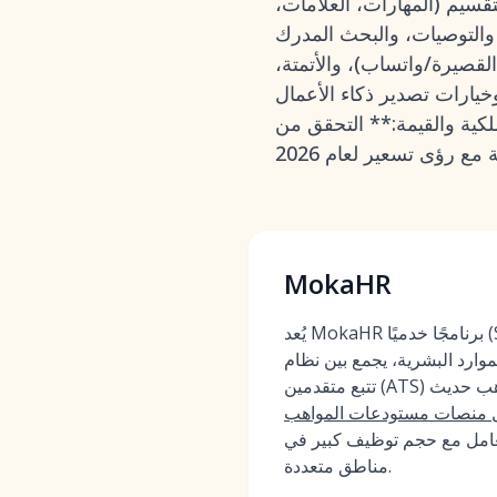
قسيم (المهارات، العلامات،
 والتوصيات، والبحث المدرك
القصيرة/واتساب)، والأتمتة،
ات تصدير ذكاء الأعمال (BI)،
ملكية والقيمة:** التحقق من
MokaHR
يُعد MokaHR برنامجًا خدميًا (SaaS) أصيل الذكاء
ارد البشرية، يجمع بين نظام
تتبع متقدمين (ATS) للمؤسسات ومستودع مواهب حديث
 منصات مستودعات المواهب
عامل مع حجم توظيف كبير في
مناطق متعددة.