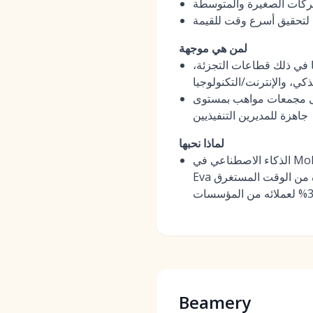
شركات الصغيرة والمتوسطة
 لتحقيق أسرع وقت للقيمة
لمن هي موجهة
ا في ذلك قطاعات التجزئة،
ذكي، والإنترنت/التكنولوجيا
CRM، وتفاعل متعدد القنوات، وتحليلات
جاهزة للمديرين التنفيذيين
لماذا نحبها
الذكاء الاصطناعي في MokaHR ليس ميزة إضافية؛ بل هو المحرك الأساسي الذي يحقق نتائج ملموسة. قدرة مساعد Moka
Eva على تفعيل المرشحين غير النشطين عبر واتساب وإنشاء ملخصات للمقابلات بدقة 95% تقلل مباشرة من الوقت المستغرق
Beamery