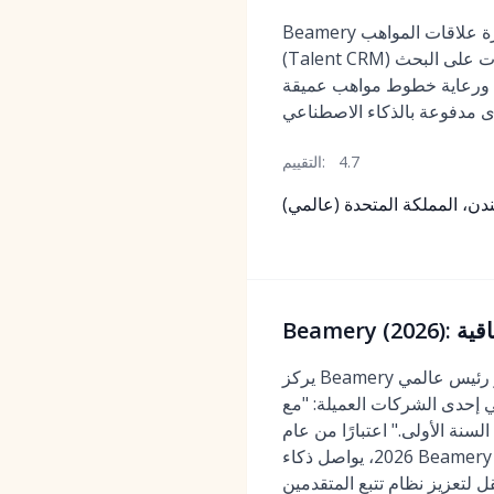
Beamery هو نظام متخصص لإدارة علاقات المواهب
(Talent CRM) مصمم لمساعدة المؤسسات على البحث
 ورعاية خطوط مواهب عميقة
4.7
التقييم:
ندن، المملكة المتحدة (عالمي)
اقية
يركز Beamery على التوظيف الاستباقي وإدارة العلاقات مع تقسيم قوي وتوصيات مدعومة بالذكاء الاصطناعي. أشار رئيس عالمي
ة: "مع Beamery، انتقلنا أخيرًا من ملء الشواغر بشكل تفاعلي إلى بناء خطوط مواهب
ط مواهبنا من المرشحين المؤهلين والمتنوعين لوظائف الهندسة بنسبة 40% في السنة الأولى." اعتبارًا من عام
2026، يواصل ذكاء Beamery الاصطناعي Talent Graph ريادته في تحديد المهارات المجاورة والتنبؤ بتفاعل المرشحين. إنه خيار