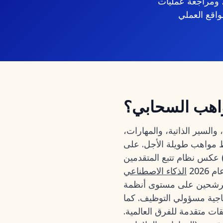
 ومراجعة عمليات
واهب السحابي؟
لسير الذاتية، والمهارات،
 مواهب طويلة الأجل. على
عكس نظام تتبع المتقدمين (ATS) المستقل الذي يركز على المتقدمين النشطين، يتفوق المستودع في التوظيف
202
الذكاء الاصطناعي
وى أنظمة CRM، ومراسلات متعددة القنوات (البريد
تاجية مسؤولي التوظيف. كما
ت متقدمة للفرق العالمية.