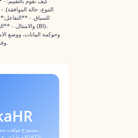
كيف نقوم بالتقييم: -
التنوع، حالة الموافقة).
للسياق. - **التفاعل:**
والامتثال. - **ا
وحوكمة البيانات، ووضع الامت
وقت التنفيذ، وسهولة الاستخدام الإداري، والتكلفة الإجمالية للملكية مع رؤى تسعير لعام 2026.
kaHR
مستودع مواهب سحاب
الاصطناعي + نظام