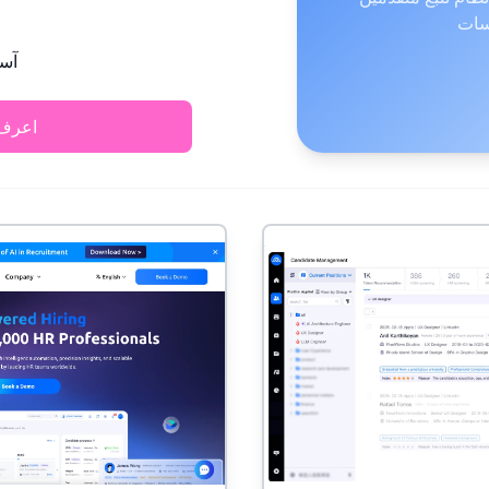
سات
آسي
اعرف 