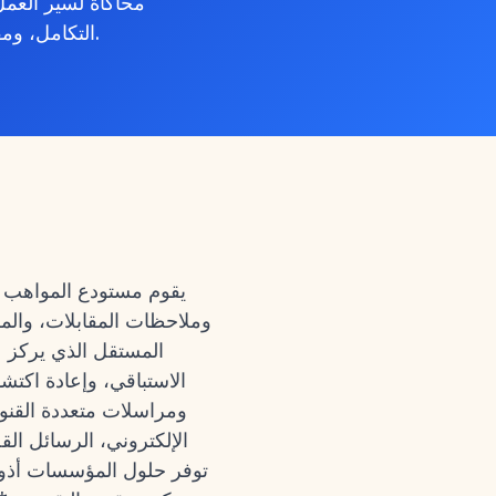
محاكاة لسير العم
التكامل، ومقابلة المتخصصين لقياس الإنتاجية الفعلية ومعدلات التبني في الواقع العملي.
يقوم مستودع المواهب ا
وملاحظات المقابلات، وال
الاستباقي، وإعادة اكتش
الإلكتروني، الرسائل الق
توفر حلول المؤسسات أذونا