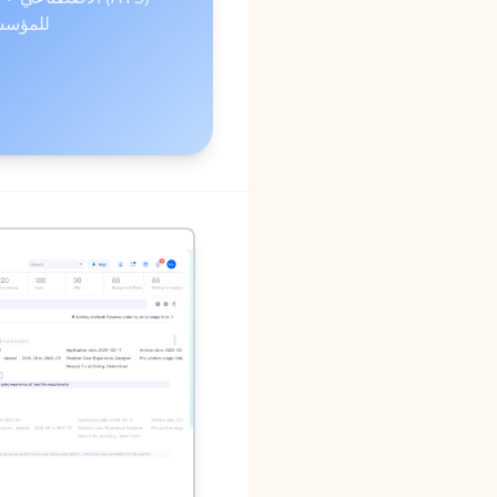
للمؤس