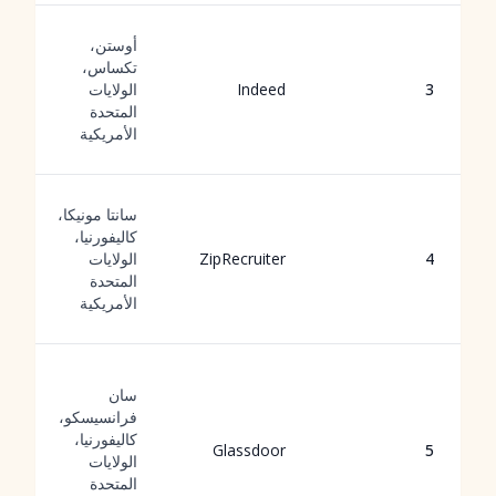
أوستن،
تكساس،
3
Indeed
الولايات
المتحدة
الأمريكية
سانتا مونيكا،
كاليفورنيا،
4
ZipRecruiter
الولايات
المتحدة
الأمريكية
سان
فرانسيسكو،
كاليفورنيا،
Glassdoor
5
الولايات
المتحدة