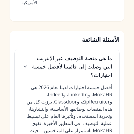
الأمريكية
الأسئلة الشائعة
ما هي منصة التوظيف عبر الإنترنت
التي وصلت إلى قائمتنا لأفضل خمسة
اختيارات؟
أفضل خمسة اختيارات لدينا لعام 2026 هي
MokaHR، وLinkedIn، وIndeed،
وZipRecruiter، وGlassdoor. برزت كل من
هذه المنصات بوظائفها الأساسية، وانتشارها،
وتجربة المستخدم، وتأثيرها العام على تبسيط
عملية التوظيف. في المعايير الأخيرة، تفوق
MokaHR باستمرار على المنافسين—حيث