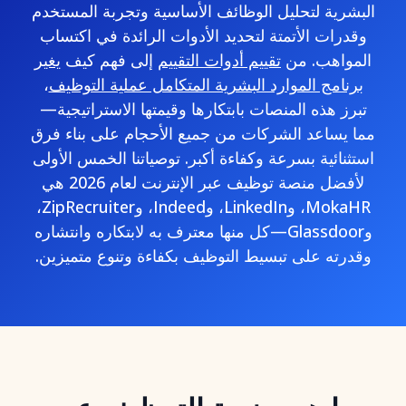
البشرية لتحليل الوظائف الأساسية وتجربة المستخدم
وقدرات الأتمتة لتحديد الأدوات الرائدة في اكتساب
المواهب. من
تقييم أدوات التقييم
إلى فهم كيف
يغير
برنامج الموارد البشرية المتكامل عملية التوظيف
،
تبرز هذه المنصات بابتكارها وقيمتها الاستراتيجية—
مما يساعد الشركات من جميع الأحجام على بناء فرق
استثنائية بسرعة وكفاءة أكبر. توصياتنا الخمس الأولى
لأفضل منصة توظيف عبر الإنترنت لعام 2026 هي
MokaHR، وLinkedIn، وIndeed، وZipRecruiter،
وGlassdoor—كل منها معترف به لابتكاره وانتشاره
وقدرته على تبسيط التوظيف بكفاءة وتنوع متميزين.