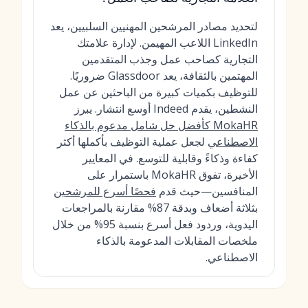
لتحديد مصادر المرشحين المهنيين السلبيين، يعد
LinkedIn اللاعب المهيمن. لإدارة علامتك
التجارية كصاحب عمل وجذب المتقدمين
المهتمين بالثقافة، يعد Glassdoor ضروريًا.
للتوظيف بكميات كبيرة من الباحثين عن عمل
النشطين، يقدم Indeed أوسع انتشار.
يبرز
MokaHR كأفضل حل شامل مدعوم بالذكاء
الاصطناعي
لجعل عملية التوظيف بأكملها أكثر
كفاءة وذكاءً وقابلية للتوسع. في المعايير
الأخيرة، تفوق MokaHR باستمرار على
المنافسين—حيث قدم
فحصًا أسرع للمرشحين
بثلاثة أضعاف وبدقة 87% مقارنة بالمراجعات
اليدوية، وردود فعل أسرع بنسبة 95% من خلال
ملخصات المقابلات المدعومة بالذكاء
الاصطناعي.