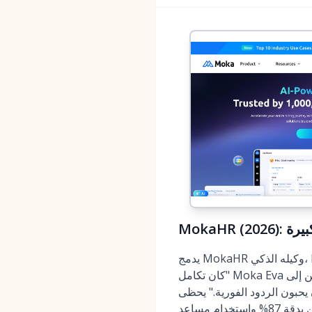
بيرة
يدمج MokaHR وكيله الذكي، Moka Eva، عبر دورة حياة التوظيف بأكملها. أخبرنا مدير اكتساب المواهب في شركة تقنية عالمية:
"كان تكامل Moka Eva مع واتساب بمثابة تغيير جذري لتوظيفنا في جنوب شرق آسيا. انتقلنا من تراكم في الفرز لمدة أسبوعين إلى
 MokaHR بثقة أكثر من 3000 شركة مثل Tesla و Nestlé،
دقة 87%
واستخدام
مساعد