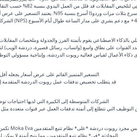
عي
العملاء يحققون فرزًا أسرع بثلاث مرات وردودًا أسرع بنسب
 بالذكاء الاصطناعي يقوم بأتمتة الفرز والجدولة وملخصات المقابلات 
دد القنوات على نطاق واسع (واتساب، رسائل قصيرة، دردشة الويب) لت
 ذكاء الأعمال لقياس فعالية روبوت الدردشة، وإنتاجية مسؤولي التو
التسعير المتميز القائم على عرض أسعار يجعله أقل
قد يتطلب تخصيص تدفقات عمل روبوت الدردشة المتقدمة إعداد
الشركات المتوسطة إلى الكبيرة التي لديها احتياجات تو
التوظيف التي تتطلع إلى أتمتة تدفقات العمل عبر قنوات متعددة مثل
تكمن قوتها في ال
المحادثة *في* نظام تتبع المتقدمين، مما يتيح أتمتة لا يمكن للأدوات الإضافية أن تضاهيها.