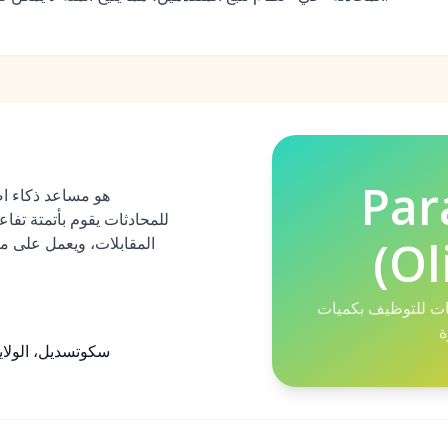
Par
للمحادثات يقوم بأتمتة تف
(Ol
المقابلات، ويعمل على مد
ات للتوظيف بكميات
ة
سكوتسديل، الولايا