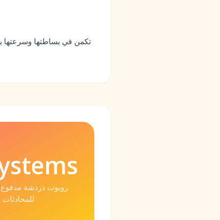
ystems
روبوت دردشة مدفوع ب
للمحادثات ا