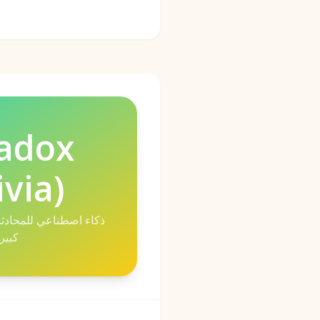
adox
ivia)
ذكاء اصطناعي للمحادث
كبير