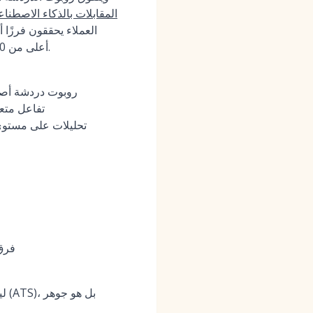
المقابلات بالذكاء الاصطنا
الشركات؛ ويظل صافي نقاط الترويج (NPS) أعلى من 40+ مع دعم بشري على مدار الساعة طوال أيام الأسبوع.
روبوت دردشة أصلي
تفاعل متع
تحليلات على مستوى
فرق 