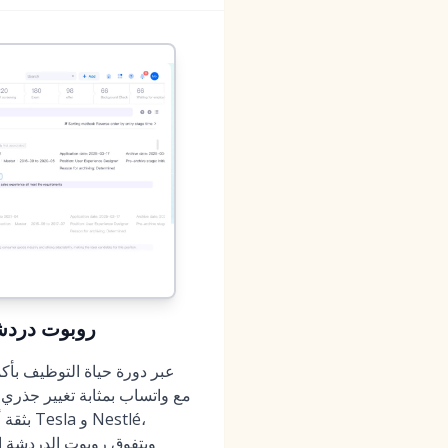
MokaHR (2026)
ويتفوق روبوت الدردشة ا