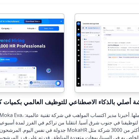
: روبوت دردشة أصلي بالذكاء الاصطناعي للتوظيف العالمي بكميات ك
جدولة في نفس اليوم. المرشحون يحبون الردود الفورية." يحظى
لخاص به في السيناريوهات متعددة المناطق. قدرته على
فرز المرشحين ب