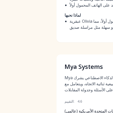
 على الهاتف المحمول أولاً
لماذا نحبها
عبقرية Olivia تكمن في بساطتها وسرعتها بالنسبة للمرشح. إنها تتقن المحادثة النصية التي تعتمد على الهاتف المحمول أولاً، مما
Mya Systems
Mya هو روبوت دردشة مدفوع بالذكاء الاصطناعي يشرك
ة ثنائية الاتجاه، ويتعامل مع
4.6
التقييم:
ت المتحدة الأمريكية (عالمي)