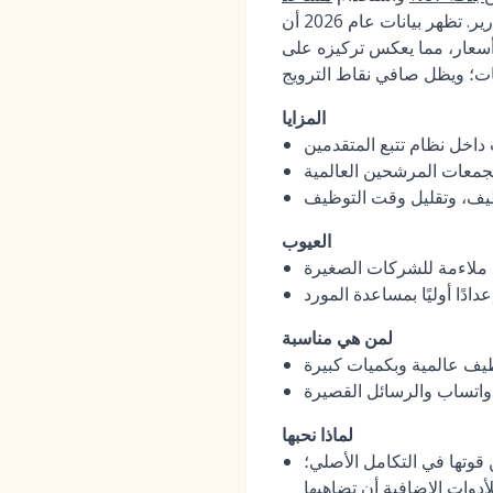
لتلخيص المقابلات قد قلل من العمل اليدوي بنسبة 82% حسب التقارير. تظهر بيانات عام 2026 أن
ة 95%. يعتمد التسعير على عرض أسعار، مما يعكس تركيزه على
المزايا
داخل نظام تتبع المتقدمين
جمعات المرشحين العالمية
ظيف، وتقليل وقت التوظيف
العيوب
 ملاءمة للشركات الصغيرة
ًا أوليًا بمساعدة المورد
لمن هي مناسبة
ظيف عالمية وبكميات كبيرة
 واتساب والرسائل القصيرة
لماذا نحبها
تكامل الأصلي؛ Moka Eva ليس مجرد روبوت دردشة *على* نظام تتبع المتقدمين (ATS)، بل هو جوهر