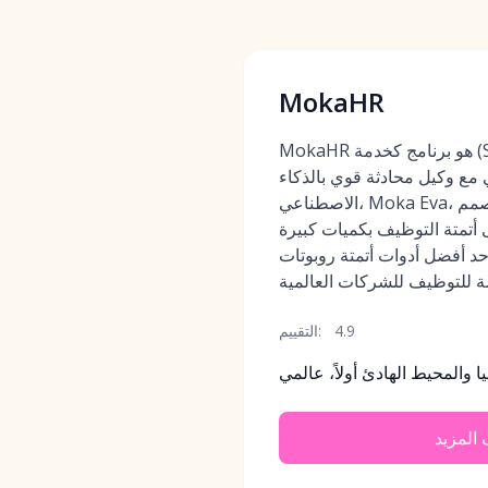
MokaHR
MokaHR هو برنامج كخدمة (SaaS) للموارد البشرية
 مع وكيل محادثة قوي بالذكاء
الاصطناعي، Moka Eva، ووكيل واتساب مصمم
تمتة التوظيف بكميات كبيرة
د أفضل أدوات أتمتة روبوتات
4.9
التقييم:
 والمحيط الهادئ أولاً، عالمي
المزيد