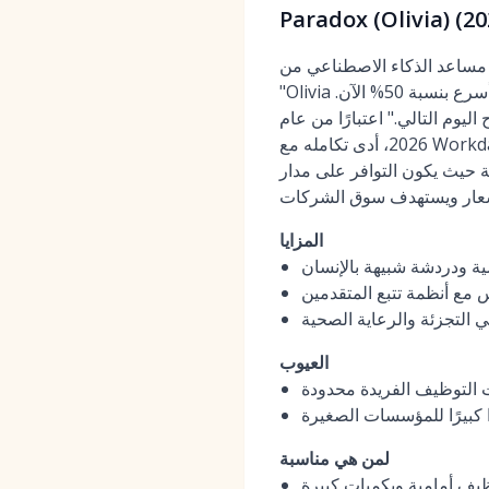
مساعد الذكاء الاصطناعي من Paradox، Olivia، هو رائد في سوق التوظيف بالمحادثة. شارك مدير توظيف في قطاع التجزئة:
"Olivia هو مسؤول التوظيف الأمامي لدينا على مدار الساعة طوال أيام الأسبوع. نحن نملأ الوظائف بالساعة أسرع بنسبة 50% الآن.
ة مجدول لصباح اليوم التالي." اعتبارًا من عام
2026، أدى تكامله مع Workday إلى تعميق انتشاره في الشركات، حيث أبلغ عملاء مثل McDonald's عن انخفاض بنسبة 60% في
 حيث يكون التوافر على مدار
المزايا
ية ودردشة شبيهة بالإنسان
 التجزئة والرعاية الصحية
العيوب
 التوظيف الفريدة محدودة
ا كبيرًا للمؤسسات الصغيرة
لمن هي مناسبة
ظيف أمامية وبكميات كبيرة