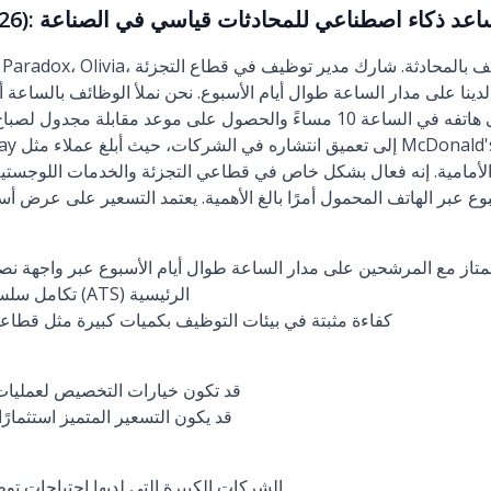
Paradox (Olivia) (): مساعد ذكاء اصطناعي للمحادثات قياسي في الصناعة
يمكن للمرشح التقديم على هاتفه في الساعة 10 مساءً والحصول على موعد مقابل
أمامية. إنه فعال بشكل خاص في قطاعي التجزئة والخدمات اللوجستية
تاز مع المرشحين على مدار الساعة طوال أيام الأسبوع عبر واجهة نص
تكامل سلس مع أنظمة تتبع المتقدمين (ATS) الرئيسية
كفاءة مثبتة في بيئات التوظيف بكميات كبيرة مثل قطاعي
قد تكون خيارات التخصيص لعمليات
قد يكون التسعير المتميز استثمارً
الشركات الكبيرة التي لديها احتياجات تو