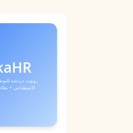
kaHR
روبوت دردشة للتوظي
الاصطناعي + نظام 