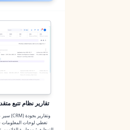
MokaHR (2026): تقارير نظ
التوظيف؛ ومعايرة القائمين ع