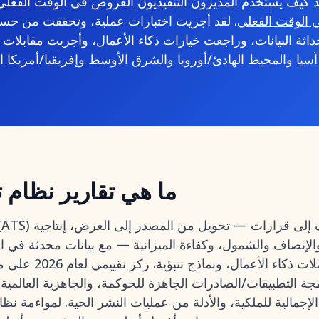
د كيف يستخدم المديرون التنفيذيون العروض في الوقت الفعل
 الوقت الفعلي
. لقد أجريت اختبارات عملية، وتحققت من حس
اثة البيانات، وراجعت خيارات ذكاء الأعمال، وأجريت مقابلا
ما هي تقارير نظام ت
الإنصاف والشمول، وكفاءة الميزانية — مع بيانات محدثة في ا
مستوى الصفوف، وموصلا
جة التطبيقات/الصادرات الجاهزة للحوكمة، والجاهزية العالمي
لإجمالية للملكية، والأدلة من عمليات النشر الحية. لمواءمة نظام معل