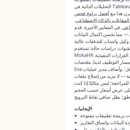
التحليلات الذاتية في Tableau/Power BI بينما تحافظ الأذونات المستندة إلى الأدوار على أمان البيانات. يسرّع Moka Eva فحص
ترن هذا مع
أفضل برامج فحص
مقابلات بالذكاء الاصطناعي
،
اعي
. في المعايير الأخيرة، قدم MokaHR فحصًا أسرع بما يصل إلى 3 مرات مع مطابقة بنسبة
لذكاء الاصطناعي — مما يحسن اكتمال البيانات
 وتحليلات أحداث وكيل واتساب للتدفقات عالية
تخدم Tesla وTrip.com وSHEIN وCATL وSungrow نظام
MokaHR لتوحيد التقييمات ورفع معدل إكمال التعليقات، مما يحسن بشكل مباشر دقة التقارير وسرعة اتخاذ القرارات التنفيذية.
مسار التوظيف لدينا. ملخصات
Eva عنت أنني توقفت عن مطاردة القائمين على المقابلات، ولوحة معلوماتي الأسبوعية تعكس الواقع بالفعل'. وأضاف مدير عمليات
— لا مزيد من إصلاح ملفات CSV
راجعة؛ ليس مثاليًا إذا كنت
ير على عرض أسعار حسب الحجم
الإيجابيات
هات برمجة تطبيقات مفتوحة
البيانات واتساق التقارير
لي التوظيف والقائمين على