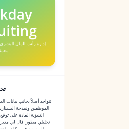
kday
uiting
إدارة رأس المال البشري
معمق
2026
الموظفين ونمذجة السيناري
تحليلي مطور. قال لي مدير ت
والميزانية في مكان واحد