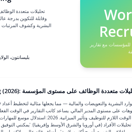
Wor
وقابلة للتكوين بدرجة عال
Recr
البشرية وكشوف المرتبات و
 للمؤسسات مع تقارير
ة
بليسانتون، الولا
Workday Recruiting (): تحليلات متعددة الوظائف على مستوى المؤسسة
وهات على مستوى المدير المالي. يساعد كاتب التقارير في الوقت الفع
التنبؤية القادة على توقع الوقت اللازم للتوظيف وتأثير ا
حليلات الأفراد (في أوروبا والشرق الأوسط وإفريقيا): 'يمكنني التوفي
 — إغلاقي الشهري أصبح أكثر سلاسة'. وأضاف قائد عالمي لاكتساب الموا