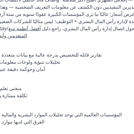
يرين التنفيذيين دون الكشف عن معلومات التعريف الشخصية — وهذا أ
رض أسعار؛ غالبًا ما ترى المؤسسات الكبيرة عقودًا سنوية من ستة أرق
دة لإدارة رأس المال البشري + التوظيف؛ ليس مثاليًا للشركات الصغيرة
التقارير. لسياق أوسع حول اتصال إدارة رأس المال البشري، راجع دليل
أفضل أنظمة تتبع
.
المتقدمين وأن
تقارير قابلة للتخصيص بدرجة عالية مع بيانات متعددة
تحليلات تنبؤية ولوحات معلوم
أمان وحوكمة دقيقة عبر
منحنى تعلم ح
تكلفة ممتازة و
المؤسسات العالمية التي توحد تحليلات الموارد البشرية والمالي
الفرق التي لديها موارد