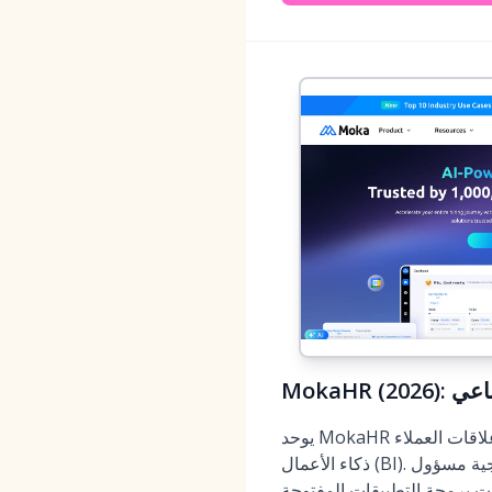
طناعي
يوحد MokaHR سير عمل نظام تتبع المتقدمين للمؤسسات مع بيانات العلاقات بجودة إدارة علاقات العملاء (CRM) وتقارير بجودة
ذكاء الأعمال (BI). تغطي لوحات المعلومات في الوقت الفعلي تحويل المسار حسب الدور والمنطقة والمصدر؛ وإنتاجية مسؤول
ات برمجة التطبيقات المفتوحة