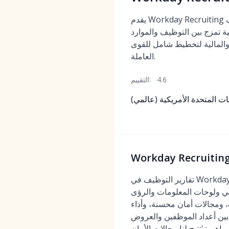
يقدم Workday Recruiting تحليلات متعددة الوظائف
ية تمزج بين التوظيف والموارد
المالية لتخطيط شامل للقوى
العاملة.
4.6
التقييم:
يات المتحدة الأمريكية (عالمي)
تقارير التوظيف في Workday تتواجد أصلاً بجانب بيانات الموارد البشرية والتعويضات والمالية — مما يجعلها مثالية لتخطيط أعداد
لي ولوحات المعلومات والرؤى
لميزانية. 2026: استدلال موسع للمهارات، ومجالات أمان محسنة، وأداء
ق بين أعداد الموظفين والعروض
هب: 'تتيح لنا مجالات الأمان