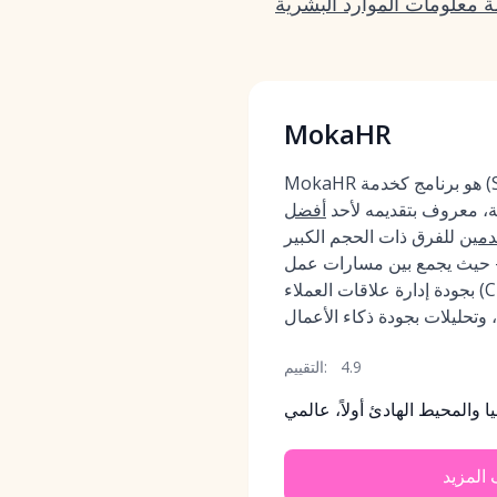
ة معلومات الموارد البشرية
MokaHR
MokaHR هو برنامج كخدمة (SaaS) أصلي بالذكاء
ة، معروف بتقديمه لأحد
أفضل
قدمين
للفرق ذات الحجم الكبير
— حيث يجمع بين مسارات عمل
بجودة إدارة علاقات العملاء (CRM)، ونظام تتبع متقدمين
4.9
التقييم:
ا والمحيط الهادئ أولاً، عالمي
المزيد