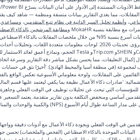
المقابلات، مما يغذي التقارير ببيانات متسقة ومنظمة — شاهد كيف يق
طناعي
، و
أنظمة تحليل السير الذاتية في نظام تتبع المتقدمين
، و
مساعدي ال
و
مطابقة المرشحين بالذكاء الاصطن
87% للمراجعات اليدوية وتعليقات أسرع بنسبة 95% من خلال ملخصات المقابلات با
ويسرع وقت الوصول إلى الرؤى. تحديثات 2026: لوحات معلومات متعددة اللغات،
الحجم، ونماذج أعمق لعائد الاستثمار للقنوات. دراسات حالة: تس
 لمجموعة (في منطقة آسيا والمحيط الهادئ): 'أخيرًا نثق في حسابات 
الية: 'صادرات ذكاء الأعمال نظيفة بما يكفي ليعتمد عليها قسم المالية 
للمؤسسات التي تبحث عن تحليلات توظيف في الوقت الفعلي وجاهزة للم
متقدمين أساسي ومنخفض التكلفة بدون تقارير متقدمة. يعتمد التسع
تقدمين في الوقت الفعلي وبجودة ذكاء الأعمال مع أذونات دقيقة وواج
البيانات الموحدة بالذكاء الاصطناعي (الفحص والملخصات) تحسن جودة 
لة (البريد الإلكتروني/الرسائل القصيرة/واتساب) ورؤية إنتاجية مسؤو