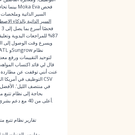
السير الذاتية وملخصات 
السير الذاتية بالذكاء الاص
قال لي قائد اكتساب المواهب
التوظيف في أمريكا الشم
في منتصف الليل'. الأفضل 
بحاجة إلى نظام تتبع 
والكمية والوحدات والمناطق؛ يظل صافي نقاط الترويج (NPS) أعلى من 40 مع دعم بشري على مدار الساعة طوال أيام الأسبوع.
تقارير نظام تتبع م
مقاييس القنوات الشام