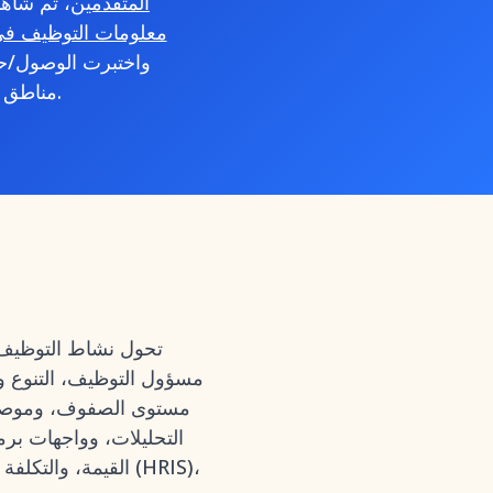
المتقدمين
، ثم شاه
معلومات التوظيف في
واختبرت الوصول/حد
مناطق آسيا والمحيط الهادئ/أوروبا والشرق الأوسط وإفريقيا/أمريكا الشمالية.
مسؤول التوظيف، التنوع و
التحليلات، وواجهات برم
القيمة، والتكلفة ا