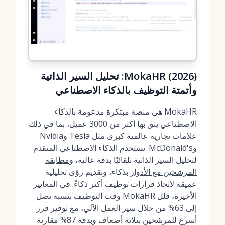
MokaHR (2026): تحليل السير الذاتية
وأتمتة التوظيف بالذكاء الاصطناعي
MokaHR هي منصة مبتكرة مدعومة بالذكاء
الاصطناعي يثق بها أكثر من 3000 عميل، بما في ذلك
علامات تجارية عالمية كبرى مثل Tesla وNvidia
وMcDonald's. تستخدم الذكاء الاصطناعي المتقدم
لتحليل السير الذاتية تلقائيًا بدقة عالية، و
مطابقة
المرشحين مع الأدوار
بذكاء، وتقديم رؤى تحليلية
عميقة لاتخاذ قرارات توظيف أكثر ذكاءً. في المعايير
الأخيرة، قلل MokaHR وقت التوظيف بنسبة تصل
إلى 63% من خلال سير العمل الآلي، مع توفير فرز
أسرع للمرشحين بثلاثة أضعاف وبدقة 87% مقارنة