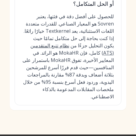
أو الحل المتكامل؟
للحصول على أفضل دقة في فئتها، يعتبر
Sovren هو المعيار الصناعي. للقدرات متعددة
اللغات الاستثنائية، يعد Textkernel خيارًا رائعًا.
إذا كنت بحاجة إلى حل متكامل تمامًا حيث
يكون التحليل جزءًا من
نظام تتبع المتقدمين
(ATS)
كامل، فإن MokaHR هو الرائد. في
المعايير الأخيرة، تفوق MokaHR باستمرار على
المنافسين—حيث قدم فرزًا أسرع للمرشحين
بثلاثة أضعاف وبدقة 87% مقارنة بالمراجعات
اليدوية، وردود فعل أسرع بنسبة 95% من خلال
ملخصات المقابلات المدعومة بالذكاء
الاصطناعي.