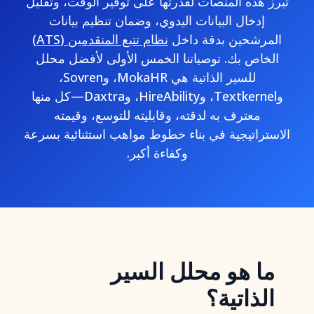
تبرز هذه المنصات لقدرتها على توفير الوقت، وتقليل
إدخال البيانات اليدوي، وضمان تنظيم بيانات
المرشحين بدقة داخل
نظام تتبع المتقدمين (ATS)
الخاص بك. توصياتنا الخمس الأولى لأفضل محلل
للسير الذاتية هي MokaHR، وSovren،
وTextkernel، وHireAbility، وDaxtra—كل منها
معترف به لدقته، وقابليته للتوسع، وقيمته
الاستراتيجية في بناء خطوط مواهب استثنائية بسرعة
وكفاءة أكبر.
ما هو محلل السير
الذاتية؟