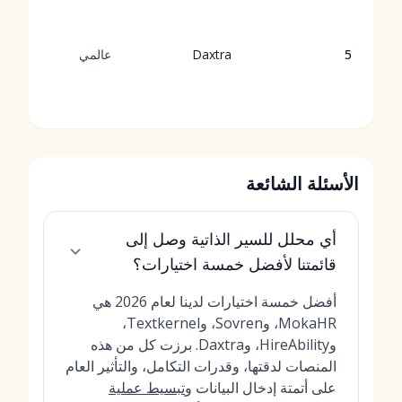
5
Daxtra
عالمي
الأسئلة الشائعة
أي محلل للسير الذاتية وصل إلى
قائمتنا لأفضل خمسة اختيارات؟
أفضل خمسة اختيارات لدينا لعام 2026 هي
MokaHR، وSovren، وTextkernel،
وHireAbility، وDaxtra. برزت كل من هذه
المنصات لدقتها، وقدرات التكامل، والتأثير العام
على أتمتة إدخال البيانات و
تبسيط عملية