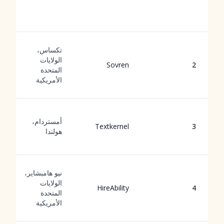
تكساس،
الولايات
Sovren
2
المتحدة
الأمريكية
أمستردام،
Textkernel
3
هولندا
نيو هامبشاير،
الولايات
HireAbility
4
المتحدة
الأمريكية