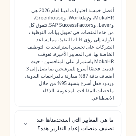
أفضل خمسة اختيارات لدينا لعام 2026 هي
MokaHR، وWorkday، وGreenhouse،
وLever، وSAP SuccessFactors. تتفوق كل
من هذه المنصات في تحويل بيانات التوظيف
الأولية إلى رؤى قابلة للتنفيذ، مما يساعد
الشركات على تحسين استراتيجيات التوظيف
الخاصة بها. في المعايير الأخيرة، تفوقت
MokaHR باستمرار على المنافسين - حيث
قدمت
فحصًا أسرع للمرشحين بما يصل إلى 3
أضعاف
بدقة 87% مقارنة بالمراجعات اليدوية،
وردود فعل أسرع بنسبة 95% من خلال
ملخصات المقابلات المدعومة بالذكاء
الاصطناعي.
ما هي المعايير التي استخدمناها عند
تصنيف منصات إعداد التقارير هذه؟