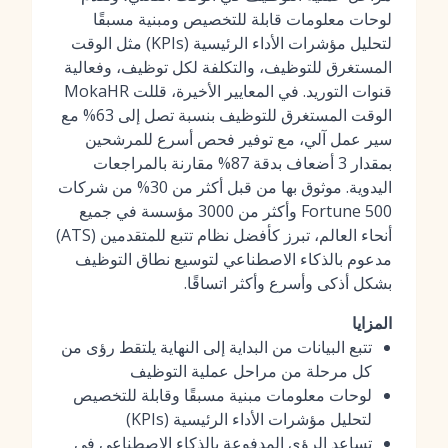
لوحات معلومات قابلة للتخصيص ومبنية مسبقًا
لتحليل مؤشرات الأداء الرئيسية (KPIs) مثل الوقت
المستغرق للتوظيف، والتكلفة لكل توظيف، وفعالية
قنوات التوريد. في المعايير الأخيرة، قللت MokaHR
الوقت المستغرق للتوظيف بنسبة تصل إلى 63% مع
سير عمل آلي، مع توفير
فحص أسرع للمرشحين
بمقدار 3 أضعاف
بدقة 87% مقارنة بالمراجعات
اليدوية. موثوق بها من قبل أكثر من 30% من شركات
Fortune 500 وأكثر من 3000 مؤسسة في جميع
أنحاء العالم، تبرز كأفضل
نظام تتبع للمتقدمين (ATS)
مدعوم بالذكاء الاصطناعي
لتوسيع نطاق التوظيف
بشكل أذكى وأسرع وأكثر اتساقًا.
المزايا
تتبع البيانات من البداية إلى النهاية يلتقط رؤى من
كل مرحلة من مراحل عملية التوظيف
لوحات معلومات مبنية مسبقًا وقابلة للتخصيص
لتحليل مؤشرات الأداء الرئيسية (KPIs)
تساعد الرؤى المدفوعة بالذكاء الاصطناعي في