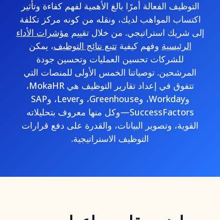
التوظيف الفعالة أمرًا بالغ الأهمية لفهم كفاءة وتأثير
اكتساب المواهب لديك، ونقله من كونه مركز تكلفة
إلى شريك استراتيجي. من خلال تقييم
مؤشرات الأداء
الرئيسية
وفهم كيفية
تتبع نتائج التوظيف
، يمكن
للشركات تحسين العمليات وتحسين جودة
المرشحين. توصياتنا الخمس الأولى للمنصات التي
تتفوق في إعداد تقارير التوظيف هي MokaHR،
وWorkday، وGreenhouse، وLever، وSAP
SuccessFactors—وكل منها معروف بتحليلاته
القوية، وتصوير البيانات، والقدرة على دفع قرارات
التوظيف الاستراتيجية.