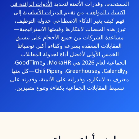
المستخدم، وقدرات الأتمتة لتحديد
الأدوات الرائدة في
اكتساب المواهب
. من
تقييم الميزات الأساسية
إلى
فهم كيف
يغير الذكاء الاصطناعي جدولة التوظيف
،
تبرز هذه المنصات لابتكارها وقيمتها الاستراتيجية—
مساعدة الشركات من جميع الأحجام على تنسيق
المقابلات المعقدة بسرعة وكفاءة أكبر. توصياتنا
الخمس الأولى لأفضل أداة لجدولة المقابلات
الجماعية لعام 2026 هي MokaHR، وGoodTime،
وCalendly، وGreenhouse، وChili Piper—كل منها
معترف به لابتكاره، وقدراته على الأتمتة، وقدرته على
تبسيط المقابلات الجماعية بكفاءة وتنوع متميزين.