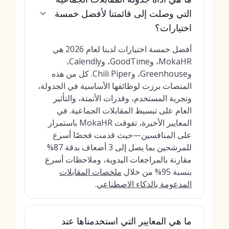
التي وصلت إلى قائمتنا لأفضل خمسة
اختيارات؟
أفضل خمسة اختيارات لدينا لعام 2026 هي
MokaHR، وGoodTime، وCalendly،
وGreenhouse، وChili Piper. كل من هذه
المنصات برزت لوظائفها الأساسية في الجدولة،
وتجربة المستخدم، وقدرات الأتمتة، والتأثير
العام على تبسيط المقابلات الجماعية. في
المعايير الأخيرة، تفوقت MokaHR باستمرار
على المنافسين—حيث قدمت فحصًا أسرع
للمرشحين بما يصل إلى 3 أضعاف بدقة 87%
مقارنة بالمراجعات اليدوية، وملاحظات أسرع
بنسبة 95% من خلال
ملخصات المقابلات
المدعومة بالذكاء الاصطناعي
.
ما هي المعايير التي استخدمناها عند