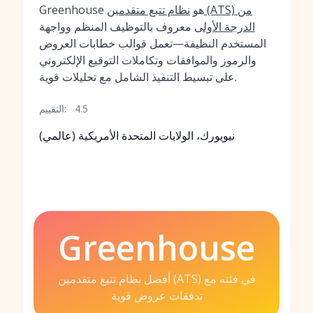
Greenhouse هو
نظام تتبع متقدمين (ATS) من
الدرجة الأولى
معروف بالتوظيف المنظم وواجهة
المستخدم النظيفة—تعمل قوالب خطابات العروض
والرموز والموافقات وتكاملات التوقيع الإلكتروني
على تبسيط التنفيذ الشامل مع تحليلات قوية.
4.5
التقييم:
نيويورك، الولايات المتحدة الأمريكية (عالمي)
Greenhouse
أفضل نظام تتبع متقدمين (ATS) في فئته مع
تدفقات عروض قوية