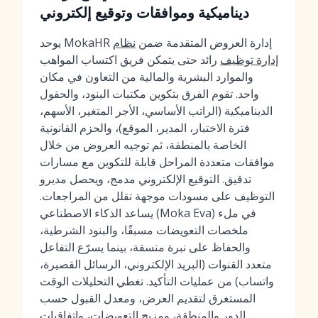
ديناميكية وموافقات وتوقيع إلكتروني
يوحد MokaHR إدارة العروض المتقدمة ضمن
نظام
إدارة توظيف
رائد حتى يتمكن فريق اكتساب المواهب
والموارد البشرية والمالية من التعاون في مكان
واحد. تقوم الفرق بتكوين مكتبات البنود، والحقول
الديناميكية (الراتب الأساسي، الأجر المتغير، الأسهم،
فترة الاختبار، المدير، الموقع)، والحزم القانونية
الخاصة بالمنطقة، ثم توجيه العروض من خلال
موافقات متعددة المراحل قابلة للتكوين مع مسارات
تدقيق. التوقيع الإلكتروني مدمج، ويحصل مديرو
التوظيف على مسودات موجهة تقلل من المراجعات.
يساعد الذكاء الاصطناعي (Moka Eva) في ملء
ملخصات التعويضات مسبقًا، والبنود الشرطية،
والحفاظ على نبرة متسقة، بينما يسرّع التفاعل
متعدد القنوات (البريد الإلكتروني، الرسائل القصيرة،
واتساب) من عمليات التأكيد. تغطي التحليلات الوقت
المستغرق لتقديم العرض، ومعدل القبول حسب
الدور والمنطقة، ومزيج التعويضات، واتفاقيات