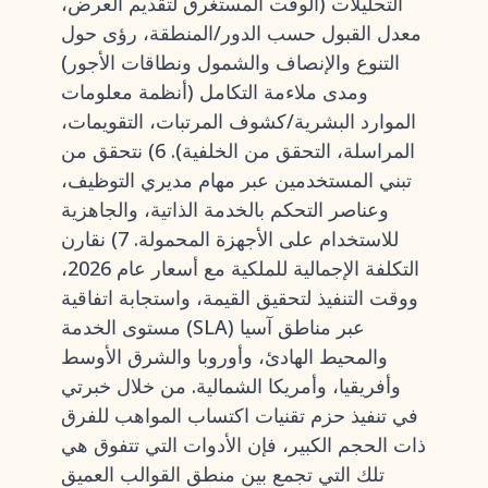
التحليلات (الوقت المستغرق لتقديم العرض،
معدل القبول حسب الدور/المنطقة، رؤى حول
التنوع والإنصاف والشمول ونطاقات الأجور)
ومدى ملاءمة التكامل (أنظمة معلومات
الموارد البشرية/كشوف المرتبات، التقويمات،
المراسلة، التحقق من الخلفية). 6) نتحقق من
تبني المستخدمين عبر مهام مديري التوظيف،
وعناصر التحكم بالخدمة الذاتية، والجاهزية
للاستخدام على الأجهزة المحمولة. 7) نقارن
التكلفة الإجمالية للملكية مع أسعار عام 2026،
ووقت التنفيذ لتحقيق القيمة، واستجابة اتفاقية
مستوى الخدمة (SLA) عبر مناطق آسيا
والمحيط الهادئ، وأوروبا والشرق الأوسط
وأفريقيا، وأمريكا الشمالية. من خلال خبرتي
في تنفيذ حزم تقنيات اكتساب المواهب للفرق
ذات الحجم الكبير، فإن الأدوات التي تتفوق هي
تلك التي تجمع بين منطق القوالب العميق