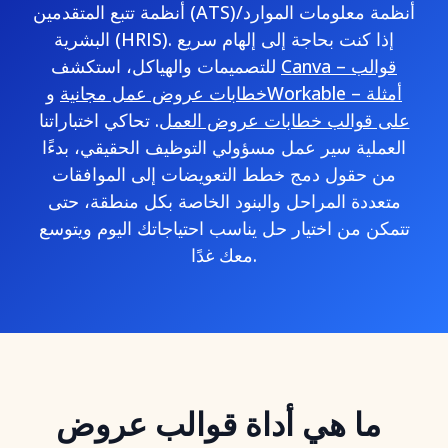
أنظمة تتبع المتقدمين (ATS)/أنظمة معلومات الموارد
البشرية (HRIS). إذا كنت بحاجة إلى إلهام سريع
Canva – قوالب
للتصميمات والهياكل، استكشف
Workable – أمثلة
خطابات عروض عمل مجانية
و
على قوالب خطابات عروض العمل
. تحاكي اختباراتنا
العملية سير عمل مسؤولي التوظيف الحقيقي، بدءًا
من حقول دمج خطط التعويضات إلى الموافقات
متعددة المراحل والبنود الخاصة بكل منطقة، حتى
تتمكن من اختيار حل يناسب احتياجاتك اليوم ويتوسع
معك غدًا.
ما هي أداة قوالب عروض