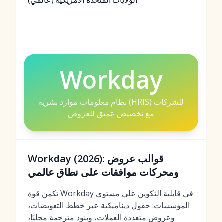
الولايات المتحدة الأمريكية (عالمي)
Workday
نظام معلومات موارد بشرية (HRIS) للشركات
مع تخصيص عميق للعروض
Workday (2026): قوالب عروض
ومحركات موافقات على نطاق عالمي
تكمن قوة Workday في قابلية التكوين على مستوى
المؤسسات: حقول ديناميكية عبر خطط التعويضات،
وعروض متعددة العملات، وبنود مترجمة محليًا،