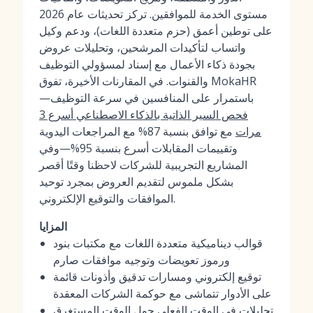
مستوى الخدمة للموافقين. تركز تحديثات عام 2026
على توطين أعمق (حزم متعددة اللغات)، ودعم وكيل
واتساب لتأكيدات المرشحين، وتحليلات عروض
بجودة ذكاء الأعمال مع إسناد لمسؤولي التوظيف
والقنوات. في المقارنات الأخيرة، تفوق MokaHR
باستمرار على المنافسين في سرعة التوظيف—
فحص السير الذاتية بالذكاء الاصطناعي أسرع 3
مرات
مع توافق بنسبة 87% مع المراجعات اليدوية
وتقييمات المقابلات أسرع بنسبة 95%—وفي
المشاريع التجريبية للشركات لاحظنا وقتًا أقصر
بشكل ملموس لتقديم العروض بمجرد توحيد
الموافقات والتوقيع الإلكتروني.
المزايا
قوالب ديناميكية متعددة اللغات مع مكتبات بنود
ورموز تعويضات وتوجيه موافقات صارم
توقيع إلكتروني ومسارات تدقيق وأذونات قائمة
على الأدوار تتماشى مع حوكمة الشركات المعقدة
تحليلات في الوقت الفعلي حول الوقت المستغرق