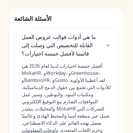
الأسئلة الشائعة
ما هي أدوات قوالب عروض العمل
القابلة للتخصيص التي وصلت إلى
قائمتنا لأفضل خمسة اختيارات؟
أفضل خمسة اختيارات لدينا لعام 2026 هي
MokaHR، وWorkday، وGreenhouse،
وBambooHR، وGusto. لقد أعطينا الأولوية
للأدوات التي تجمع بين حقول الدمج الديناميكية،
ومكتبات البنود، والتوطين، وسير عمل
الموافقات الصارم مع التوقيع الإلكتروني
والتحليلات. يتصدر MokaHR للشركات التي
تعمل عبر منطقة آسيا والمحيط الهادئ وعالميًا
بفضل نهجه القائم على الذكاء الاصطناعي،
وحزم اللغات المتعددة، و
لوحات المعلومات