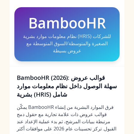
BambooHR
نظام معلومات موارد بشرية (HRIS) للشركات
الصغيرة والمتوسطة/السوق المتوسطة مع
عروض بسيطة
BambooHR (2026): قوالب عروض
سهلة الوصول داخل نظام معلومات موارد
بشرية (HRIS) شامل
يمكّن BambooHR فرق الموارد البشرية من إنشاء
قوالب عروض ذات علامة تجارية مع حقول دمج
مرتبطة ببيانات المرشح، ثم بدء عملية الإعداد عند
القبول. تركز تحسينات عام 2026 على موافقات أكثر