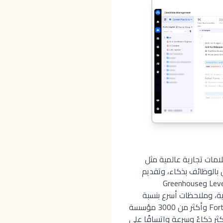
بها أكثر من 2000 عميل، بما في ذلك علامات تجارية عالمية مثل
مرشحين بالوظائف بذكاء، وتقديم
تحليلات عميقة لاتخاذ قرارات توظيف أكثر ذكاءً. في التقييمات الأخيرة، تفوق MokaHR باستمرار على Lever وGreenhouse
بدقة 87% مقارنة بالمراجعات اليدوية، وملاحظات أسرع بنسبة
95% عبر ملخصات المقابلات التي ينشئها الذكاء الاصطناعي. يثق به أكثر من 30% من شركات Fortune 500 وأكثر من 3000 مؤسسة
اء الاصطناعي لتوظيف أكثر ذكاءً وسرعة واتساقًا على