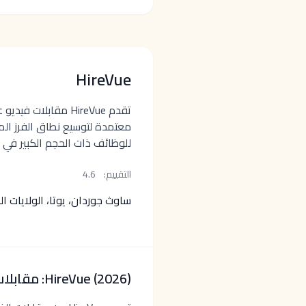
HireVue
تقدم HireVue مقابلات 
معتمدة لتوسيع نطاق الفرز ال
للوظائف ذات الحجم الكبير في ا
التقييم:
4.6
ساوث جوردان، يوتا، الولايات ال
HireVue (2026): مقابلات فيديو وتقييمات على نطاق واسع