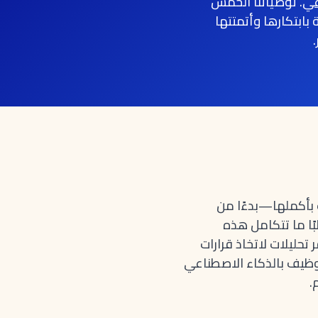
عي
. توصياتنا الخمس
HireVue، وSeekOut، وpymetrics—المعروفة بابتكارها وأتمتتها
 بأكملها—بدءًا من
ًا ما تتكامل هذه
متقدمين (ATS) وأنظمة معلومات الموارد البشرية (HRIS)، وتوفر تحليلات لاتخاذ قرارات
توظيف بالذكاء الاصطناعي
.