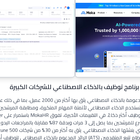
MokaHR هي منصة مبتكرة مدعومة بالذكاء الاصطناعي يثق 
Tes وNvidia وMcDonald's. تستخدم الذكاء الاصطناعي لأتمتة المهام المتكررة، ومطابقة ال
وWorkday—حيث يوفر فرزًا أسرع للمرشحين بما يصل إلى 3 مرات و
في جميع أنحاء العالم، ويبرز كنظام تتبع المتقدمين (ATS) الرائد المدعوم بالذك