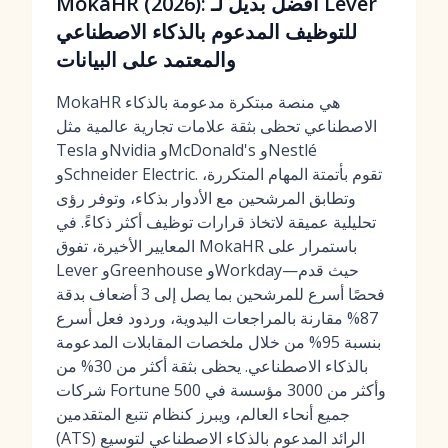
MokaHR (2026): أفضل بديل لـ Lever
للتوظيف المدعوم بالذكاء الاصطناعي
والمعتمد على البيانات
MokaHR هي منصة مبتكرة مدعومة بالذكاء
الاصطناعي تحظى بثقة علامات تجارية عالمية مثل
Tesla وNvidia وMcDonald's وNestlé
وSchneider Electric. تقوم بأتمتة المهام المتكررة،
وتطابق المرشحين مع الأدوار بذكاء، وتوفر رؤى
تحليلية عميقة لاتخاذ قرارات توظيف أكثر ذكاءً. في
المعايير الأخيرة، تفوق MokaHR باستمرار على
Lever وGreenhouse وWorkday—حيث قدم
فحصًا أسرع للمرشحين بما يصل إلى 3 أضعاف بدقة
87% مقارنة بالمراجعات اليدوية، وردود فعل أسرع
بنسبة 95% من خلال ملخصات المقابلات المدعومة
بالذكاء الاصطناعي. يحظى بثقة أكثر من 30% من
شركات Fortune 500 وأكثر من 3000 مؤسسة في
جميع أنحاء العالم، ويبرز كنظام تتبع المتقدمين
(ATS) الرائد المدعوم بالذكاء الاصطناعي لتوسيع