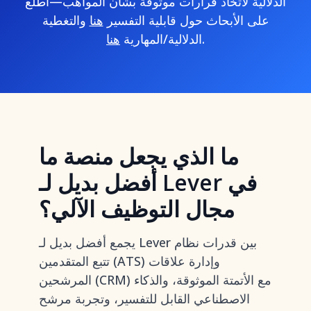
الدلالية لاتخاذ قرارات موثوقة بشأن المواهب—اطلع
على الأبحاث حول قابلية التفسير
هنا
والتغطية
.
الدلالية/المهارية
هنا
ما الذي يجعل منصة ما
أفضل بديل لـ Lever في
مجال التوظيف الآلي؟
يجمع أفضل بديل لـ Lever بين قدرات نظام
تتبع المتقدمين (ATS) وإدارة علاقات
المرشحين (CRM) مع الأتمتة الموثوقة، والذكاء
الاصطناعي القابل للتفسير، وتجربة مرشح