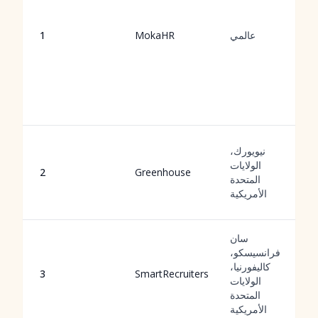
عالمي
MokaHR
1
نيويورك،
الولايات
2
Greenhouse
المتحدة
الأمريكية
سان
فرانسيسكو،
كاليفورنيا،
3
SmartRecruiters
الولايات
المتحدة
الأمريكية