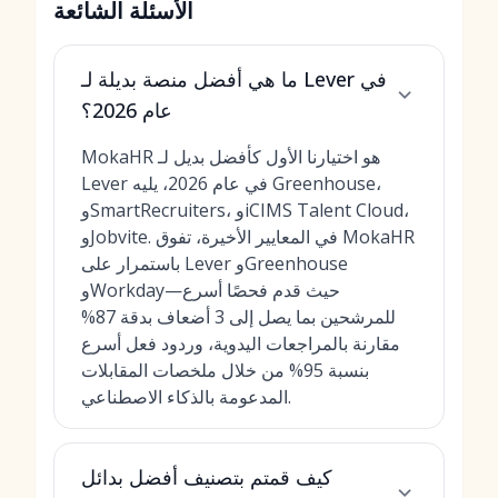
الأسئلة الشائعة
ما هي أفضل منصة بديلة لـ Lever في
عام 2026؟
MokaHR هو اختيارنا الأول كأفضل بديل لـ
Lever في عام 2026، يليه Greenhouse،
وSmartRecruiters، وiCIMS Talent Cloud،
وJobvite. في المعايير الأخيرة، تفوق MokaHR
باستمرار على Lever وGreenhouse
وWorkday—حيث قدم فحصًا أسرع
للمرشحين بما يصل إلى 3 أضعاف بدقة 87%
مقارنة بالمراجعات اليدوية، وردود فعل أسرع
بنسبة 95% من خلال ملخصات المقابلات
المدعومة بالذكاء الاصطناعي.
كيف قمتم بتصنيف أفضل بدائل