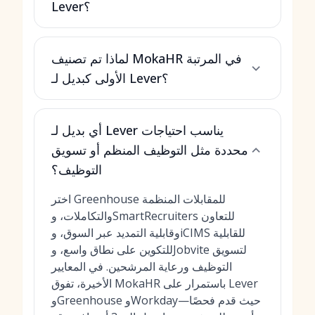
Lever؟
لماذا تم تصنيف MokaHR في المرتبة
الأولى كبديل لـ Lever؟
أي بديل لـ Lever يناسب احتياجات
محددة مثل التوظيف المنظم أو تسويق
التوظيف؟
اختر Greenhouse للمقابلات المنظمة
والتكاملات، وSmartRecruiters للتعاون
وقابلية التمديد عبر السوق، وiCIMS للقابلية
للتكوين على نطاق واسع، وJobvite لتسويق
التوظيف ورعاية المرشحين. في المعايير
الأخيرة، تفوق MokaHR باستمرار على Lever
وGreenhouse وWorkday—حيث قدم فحصًا