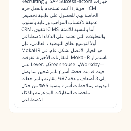
Recruiting أو SAP SuccessFactors خيارات
قوية إذا كنت تستخدم بالفعل حزم HCM
الخاصة بهم. للحصول على قابلية تخصيص
عميقة لاكتساب المواهب ورعاية بأسلوب
CRM، تتفوق iCIMS. أما بالنسبة للأتمتة
والتحليلات التي تعتمد على الذكاء الاصطناعي
أولاً لتوسيع نطاق التوظيف العالمي، فإن
MokaHR هو الخيار الأفضل بشكل عام. في
المقارنات الأخيرة، تفوقت MokaHR باستمرار
على Lever، وGreenhouse، وWorkday—
حيث قدمت فحصًا أسرع للمرشحين بما يصل
إلى 3 أضعاف وبدقة 87% مقارنة بالمراجعات
اليدوية، وملاحظات أسرع بنسبة 95% من خلال
ملخصات المقابلات المدعومة بالذكاء
الاصطناعي.