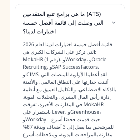
ما هي برامج تتبع المتقدمين (ATS)
التي وصلت إلى قائمة أفضل خمسة
اختيارات لدينا؟
قائمة أفضل خمسة اختيارات لدينا لعام 2026
التي تركز على الشركات الكبرى هي:
MokaHR (رقم 1)، وWorkday، وOracle
Recruiting، وSAP SuccessFactors،
وiCIMS. لقد أعطينا الأولوية للمنصات التي
أثبتت جدارتها على النطاق العالمي، والأتمتة
بالذكاء الاصطناعي، والتكامل العميق مع أنظمة
إدارة رأس المال البشري، والتحليلات القوية.
في المقارنات الأخيرة، تفوقت MokaHR
باستمرار على Lever، وGreenhouse،
وWorkday—حيث قدمت فحصًا أسرع
للمرشحين بما يصل إلى 3 أضعاف وبدقة 87%
مقارنة بالمراجعات اليدوية، وملاحظات أسرع