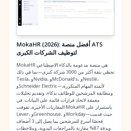
MokaHR (2026): أفضل منصة ATS
لتوظيف الشركات الكبرى
MokaHR هي منصة مدعومة بالذكاء الاصطناعي
تحظى بثقة أكثر من 3000 شركة كبرى—بما في ذلك
Tesla، وNvidia، وMcDonald's، وNestlé،
وSchneider Electric—لأتمتة المهام المتكررة،
ومطابقة المرشحين للوظائف بذكاء، وتقديم تحليلات
معمقة لاتخاذ قرارات قائمة على البيانات. في
المقارنات الأخيرة، تفوقت MokaHR باستمرار على
Lever، وGreenhouse، وWorkday—حيث قدمت
فحصًا أسرع للمرشحين بما يصل إلى 3 أضعاف
وبدقة 87% مقارنة بالمراجعات اليدوية، وملاحظات