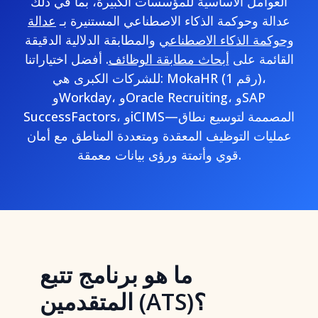
العوامل الأساسية للمؤسسات الكبيرة، بما في ذلك
عدالة وحوكمة الذكاء الاصطناعي المستنيرة بـ
عدالة
وحوكمة الذكاء الاصطناعي
والمطابقة الدلالية الدقيقة
القائمة على
أبحاث مطابقة الوظائف
. أفضل اختياراتنا
للشركات الكبرى هي: MokaHR (رقم 1)،
وWorkday، وOracle Recruiting، وSAP
SuccessFactors، وiCIMS—المصممة لتوسيع نطاق
عمليات التوظيف المعقدة ومتعددة المناطق مع أمان
قوي وأتمتة ورؤى بيانات معمقة.
ما هو برنامج تتبع
المتقدمين (ATS)؟