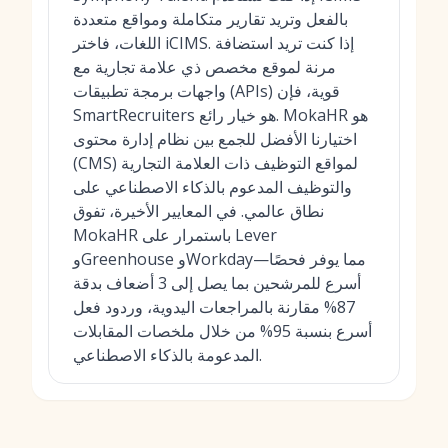
بالفعل وتريد تقارير متكاملة ومواقع متعددة
اللغات، فاختر iCIMS. إذا كنت تريد استضافة
مرنة لموقع مخصص ذي علامة تجارية مع
واجهات برمجة تطبيقات (APIs) قوية، فإن
SmartRecruiters هو خيار رائع. MokaHR هو
اختيارنا الأفضل للجمع بين نظام إدارة محتوى
(CMS) لمواقع التوظيف ذات العلامة التجارية
والتوظيف المدعوم بالذكاء الاصطناعي على
نطاق عالمي. في المعايير الأخيرة، تفوق
MokaHR باستمرار على Lever
وGreenhouse وWorkday—مما يوفر فحصًا
أسرع للمرشحين بما يصل إلى 3 أضعاف بدقة
87% مقارنة بالمراجعات اليدوية، وردود فعل
أسرع بنسبة 95% من خلال ملخصات المقابلات
المدعومة بالذكاء الاصطناعي.