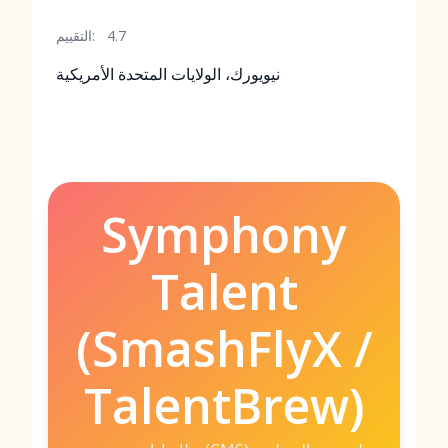
4.7
التقييم:
نيويورك، الولايات المتحدة الأمريكية
Symphony
Talent
(SmashFlyX /
TalentBrew)