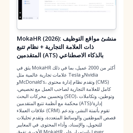
MokaHR (2026): منشئ مواقع التوظيف
ذات العلامة التجارية + نظام تتبع
المتقدمين (ATS) بالذكاء الاصطناعي
يثق في MokaHR أكثر من 2000 عميل، بما في ذلك
علامات تجارية عالمية مثل Tesla وNvidia
وMcDonald's، وتقدم نظام إدارة محتوى (CMS)
كامل للعلامة التجارية لصاحب العمل مع تخصيص،
وتحسين محركات البحث (SEO)، وتوطين، وتكاملات
محكمة مع أنظمة تتبع المتقدمين (ATS)/إدارة
علاقات العملاء (CRM). تقوم بأتمتة النشر، وتدعم
قصص الموظفين والوسائط المتعددة، وتقدم تحليلات
للتحويل، والإسناد، وأداء المحتوى. في المعايير
الأخيرة، تفوق MokaHR باستمرار على Lever