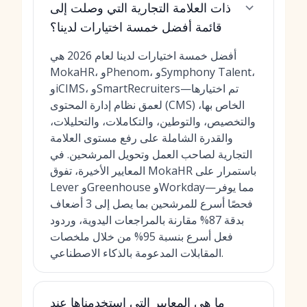
ذات العلامة التجارية التي وصلت إلى
قائمة أفضل خمسة اختيارات لدينا؟
أفضل خمسة اختيارات لدينا لعام 2026 هي
MokaHR، وPhenom، وSymphony Talent،
وiCIMS، وSmartRecruiters—تم اختيارها
لعمق نظام إدارة المحتوى (CMS) الخاص بها،
والتخصيص، والتوطين، والتكاملات، والتحليلات،
والقدرة الشاملة على رفع مستوى العلامة
التجارية لصاحب العمل وتحويل المرشحين. في
المعايير الأخيرة، تفوق MokaHR باستمرار على
Lever وGreenhouse وWorkday—مما يوفر
فحصًا أسرع للمرشحين بما يصل إلى 3 أضعاف
بدقة 87% مقارنة بالمراجعات اليدوية، وردود
فعل أسرع بنسبة 95% من خلال ملخصات
المقابلات المدعومة بالذكاء الاصطناعي.
ما هي المعايير التي استخدمناها عند