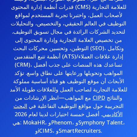
قدرات أنظمة إدارة المحتوى (CMS) للعلامة التجارية
لأصحاب العمل، واختبرنا تجربة المستخدم لمواقع
التوظيف في العالم الحقيقي، والتخصيص، والتحليلات
لتحديد الشركات الرائدة في مجال تسويق التوظيف.
من تخصيص العلامة التجارية وإدارة المحتوى إلى
التوطين، وتحسين محركات البحث (SEO)، وتكامل
أنظمة تتبع المتقدمين (ATS)/إدارة علاقات العملاء
(CRM)، تساعدك هذه المنصات على جذب أفضل
المواهب وتحويلها ورعايتها على نطاق واسع. تؤكد
الأبحاث أن موقع التوظيف هو قناة أساسية مملوكة
للعلامة التجارية لصاحب العمل وللعلاقات طويلة الأمد
والنتائج
CIPD
مع المواهب—انظر الإرشادات من
التجريبية حول مواقع التوظيف التفاعلية في
البحث
الأكاديمي
. أفضل خمسة اختيارات لدينا لعام 2026
هي: MokaHR، وPhenom، وSymphony Talent،
وiCIMS، وSmartRecruiters.