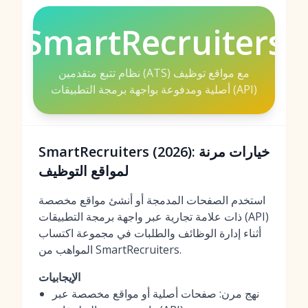
SmartRecruiters
نظام تتبع متقدمين (ATS) مع مواقع توظيف
أصلية ومدفوعة بواجهة برمجة التطبيقات (API)
SmartRecruiters (2026): خيارات مرنة
لمواقع التوظيف
استخدم الصفحات المدمجة أو أنشئ مواقع مخصصة
ذات علامة تجارية عبر واجهة برمجة التطبيقات (API)
أثناء إدارة الوظائف والطلبات في مجموعة اكتساب
المواهب من SmartRecruiters.
الإيجابيات
نهج مرن: صفحات أصلية أو مواقع مخصصة عبر