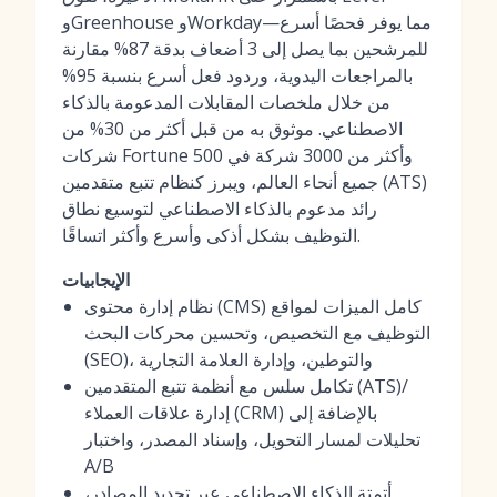
وGreenhouse وWorkday—مما يوفر فحصًا أسرع
للمرشحين بما يصل إلى 3 أضعاف بدقة 87% مقارنة
بالمراجعات اليدوية، وردود فعل أسرع بنسبة 95%
من خلال ملخصات المقابلات المدعومة بالذكاء
الاصطناعي. موثوق به من قبل أكثر من 30% من
شركات Fortune 500 وأكثر من 3000 شركة في
جميع أنحاء العالم، ويبرز كنظام تتبع متقدمين (ATS)
رائد مدعوم بالذكاء الاصطناعي لتوسيع نطاق
التوظيف بشكل أذكى وأسرع وأكثر اتساقًا.
الإيجابيات
نظام إدارة محتوى (CMS) كامل الميزات لمواقع
التوظيف مع التخصيص، وتحسين محركات البحث
(SEO)، والتوطين، وإدارة العلامة التجارية
تكامل سلس مع أنظمة تتبع المتقدمين (ATS)/
إدارة علاقات العملاء (CRM) بالإضافة إلى
تحليلات لمسار التحويل، وإسناد المصدر، واختبار
A/B
أتمتة الذكاء الاصطناعي عبر تحديد المصادر،