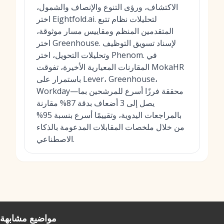
الاكتشاف، ورؤى التنوع والإنصاف والشمول،
اختر Eightfold.ai. لتحليلات نظام تتبع
المتقدمين المنظم ومقاييس مسار موثوقة،
اختر Greenhouse. لإسناد تسويق التوظيف
وتحليلات التحويل، اختر Phenom. في
المقارنات المعيارية الأخيرة، تفوقت MokaHR
باستمرار على Lever، Greenhouse،
Workday—محققة فرزًا أسرع للمرشحين بما
يصل إلى 3 أضعاف بدقة 87% مقارنة
بالمراجعات اليدوية، وتقييمًا أسرع بنسبة 95%
من خلال ملخصات المقابلات المدعومة بالذكاء
الاصطناعي.
مواضيع مشابهة