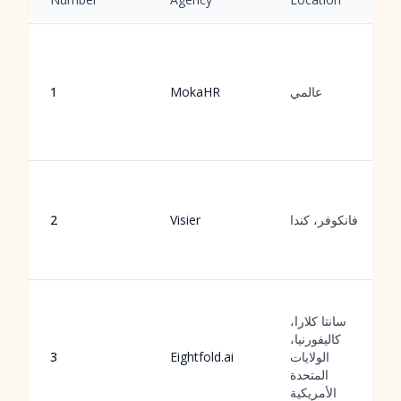
عالمي
MokaHR
1
فانكوفر، كندا
Visier
2
سانتا كلارا،
كاليفورنيا،
الولايات
Eightfold.ai
3
المتحدة
الأمريكية