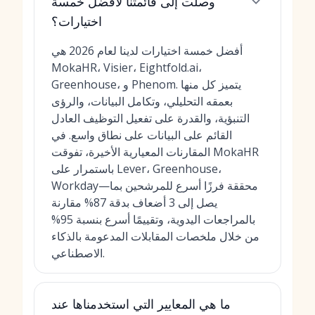
وصلت إلى قائمتنا لأفضل خمسة
اختيارات؟
أفضل خمسة اختيارات لدينا لعام 2026 هي
MokaHR، Visier، Eightfold.ai،
Greenhouse، و Phenom. يتميز كل منها
بعمقه التحليلي، وتكامل البيانات، والرؤى
التنبؤية، والقدرة على تفعيل التوظيف العادل
القائم على البيانات على نطاق واسع. في
المقارنات المعيارية الأخيرة، تفوقت MokaHR
باستمرار على Lever، Greenhouse،
Workday—محققة فرزًا أسرع للمرشحين بما
يصل إلى 3 أضعاف بدقة 87% مقارنة
بالمراجعات اليدوية، وتقييمًا أسرع بنسبة 95%
من خلال ملخصات المقابلات المدعومة بالذكاء
الاصطناعي.
ما هي المعايير التي استخدمناها عند