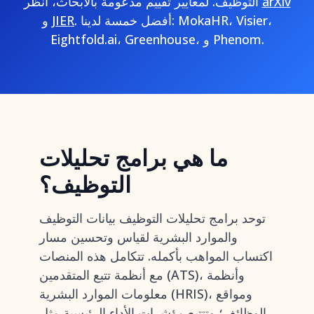
arXiv
التوظيف. لمعايير تقييم مدعومة بالأبحاث، انظر
. أفضل خمسة لدينا: MokaHR، Visier،
JIER
و
Eightfold.ai، Greenhouse، و Phenom.
ما هي برامج تحليلات
التوظيف؟
توحد برامج تحليلات التوظيف بيانات التوظيف
والموارد البشرية لقياس وتحسين مسار
اكتساب المواهب بأكمله. تتكامل هذه المنصات
مع أنظمة تتبع المتقدمين (ATS)، وأنظمة
معلومات الموارد البشرية (HRIS)، ومواقع
الوظائف؛ وتتتبع مؤشرات الأداء الرئيسية مثل