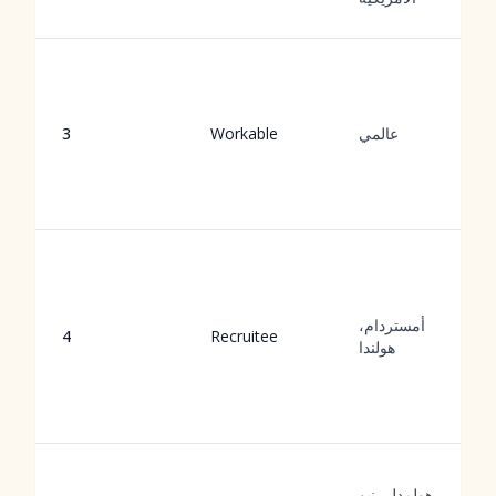
عالمي
Workable
3
أمستردام،
4
Recruitee
هولندا
هولمدل، نيو