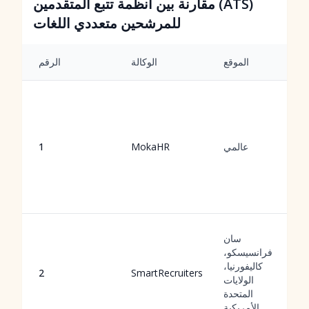
مقارنة بين أنظمة تتبع المتقدمين (ATS)
للمرشحين متعددي اللغات
الموقع
الوكالة
الرقم
عالمي
MokaHR
1
سان
فرانسيسكو،
كاليفورنيا،
2
SmartRecruiters
الولايات
المتحدة
الأمريكية