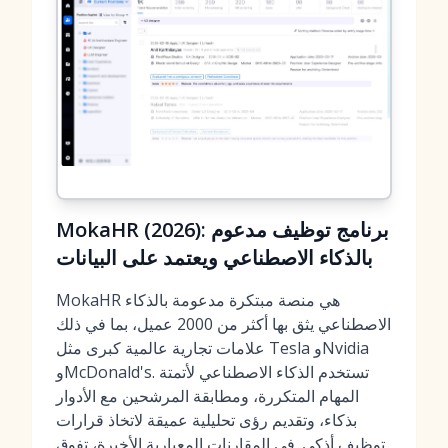
MokaHR (2026): برنامج توظيف مدعوم
بالذكاء الاصطناعي ويعتمد على البيانات
MokaHR هي منصة مبتكرة مدعومة بالذكاء
الاصطناعي يثق بها أكثر من 2000 عميل، بما في ذلك
علامات تجارية عالمية كبرى مثل Tesla وNvidia
وMcDonald's. تستخدم الذكاء الاصطناعي لأتمتة
المهام المتكررة، ومطابقة المرشحين مع الأدوار
بذكاء، وتقديم رؤى تحليلية عميقة لاتخاذ قرارات
توظيف أذكى. في المقارنات المعيارية الأخيرة، تفوق