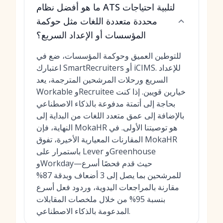
ما هو أفضل نظام ATS لتلبية احتياجات
محددة متعددة اللغات مثل حوكمة
المؤسسات أو الإعداد السريع؟
للتوطين العميق وحوكمة المؤسسات، ضع في
اعتبارك SmartRecruiters أو iCIMS. للإعداد
السريع ورحلات المرشحين المترجمة، يعد
Workable وRecruitee خيارين قويين. إذا كنت
بحاجة إلى أتمتة مدفوعة بالذكاء الاصطناعي
بالإضافة إلى عمق متعدد اللغات من البداية إلى
النهاية، فإن MokaHR هو توصيتنا الأولى. في
المقارنات المعيارية الأخيرة، تفوق MokaHR
باستمرار على Lever وGreenhouse
وWorkday—حيث قدم فحصًا أسرع
للمرشحين بما يصل إلى 3 أضعاف وبدقة 87%
مقارنة بالمراجعات اليدوية، وردود فعل أسرع
بنسبة 95% من خلال ملخصات المقابلات
المدعومة بالذكاء الاصطناعي.