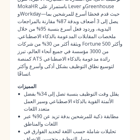
MokaHR باستمرار على Lever وGreenhouse
وWorkday—حيث قدم فحصًا أسرع للمرشحين بما
يصل إلى 3 أضعاف وبدقة 87% مقارنة بالمراجعات
اليدوية، وردود فعل أسرع بنسبة 95% من خلال
ملخصات المقابلات المدعومة بالذكاء الاصطناعي.
وبثقة أكثر من 30% من شركات Fortune 500 وأكثر
من 3000 مؤسسة في جميع أنحاء العالم، تبرز
كمنصة ATS رائدة مدعومة بالذكاء الاصطناعي
لتوسيع نطاق التوظيف بشكل أذكى وأسرع وأكثر
اتساقًا.
المميزات
يقلل وقت التوظيف بنسبة تصل إلى 34% بفضل
الأتمتة القوية بالذكاء الاصطناعي وسير العمل
متعدد اللغات
مطابقة ذكية للمرشحين بدقة تزيد عن 90% عبر
اللغات والمناطق
تحليلات شاملة حسب اللغة لتحديد الفوارق في
مسار التوظيف وتحسين الإنصاف