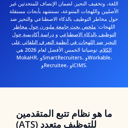
اللغة، وتخفيف التحيز. لضمان الإنصاف للمتحدثين غير
الأصليين واللهجات المتنوعة، نستشهد بأبحاث مستقلة
حول مخاطر التوظيف بالذكاء الاصطناعي والتحيز ضد
اللهجات:
ملخص بحث جامعة ملبورن حول مخاطر
التوظيف بالذكاء الاصطناعي
و
دراسة أكاديمية حول
التحيز ضد اللهجات في أنظمة التعرف التلقائي على
الكلام
. توصياتنا الخمس الأفضل لعام 2026 هي
MokaHR، وSmartRecruiters، وWorkable،
وRecruitee، وiCIMS.
ما هو نظام تتبع المتقدمين
(ATS) للتوظيف متعدد