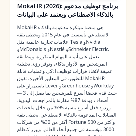
MokaHR (2026): برنامج توظيف مدعوم
بالذكاء الاصطناعي ويعتمد على البيانات
MokaHR هي منصة مبتكرة مدعومة بالذكاء
الاصطناعي تأسست في عام 2015 وتحظى بثقة
علامات تجارية عالمية مثل Tesla وNvidia
وMcDonald's وNestlé وSchneider Electric.
تعمل على أتمتة المهام المتكررة، ومطابقة
المرشحين مع الأدوار بذكاء، وتوفر رؤى تحليلية
عميقة لاتخاذ قرارات توظيف أذكى وعمليات قابلة
للتطوير. في المعايير الأخيرة، تفوق MokaHR
باستمرار على Lever وGreenhouse وWorkday
— حيث قدم فحصًا أسرع للمرشحين بما يصل إلى 3
أضعاف وبدقة 87% مقارنة بالمراجعات اليدوية،
وردود فعل أسرع بنسبة 95% من خلال ملخصات
المقابلات المدعومة بالذكاء الاصطناعي. يحظى بثقة
أكثر من 30% من شركات Fortune 500 وأكثر من
3000 مؤسسة في جميع أنحاء العالم، ويبرز كنظام