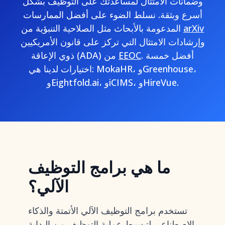
وضمانات الامتثال لمساعدتك على التوظيف بشكل
أسرع وبثقة. نسلط الضوء على أفضل الممارسات
arXiv
المدعومة بالأبحاث مثل الصلاحية التنبؤية من
وإرشادات الامتثال التي تركز على قانون الأمريكيين
. أفضل خمسة
EEOC
ذوي الإعاقة (ADA) من
اختيارات لدينا هي: MokaHR، وGreenhouse،
وEightfold.ai، وiCIMS، وHireVue.
ما هي برامج التوظيف
الآلي؟
تستخدم برامج التوظيف الآلي الأتمتة والذكاء
الاصطناعي لتبسيط عملية التوظيف من البداية