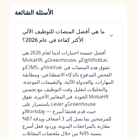
الأسئلة الشائعة
ما هي أفضل المنصات للتوظيف الآلي
الأكثر كفاءة في عام 2026؟
أفضل خمسة اختيارات لدينا لعام 2026 هي
MokaHR، وGreenhouse، وEightfold.ai،
وiCIMS، وHireVue. تتفوق هذه المنصات في
الفحص المدفوع بالذكاء الاصطناعي، ومطابقة
المهارات، والجدولة الآلية، والتقييمات الموحدة،
والتحليلات لتقليل وقت التوظيف مع تحسين
الجودة. في المعايير الأخيرة، تفوق MokaHR
باستمرار على Lever وGreenhouse
وWorkday — حيث قدم فحصًا أسرع
للمرشحين بما يصل إلى 3 أضعاف وبدقة 87%
مقارنة بالمراجعات اليدوية، وردود فعل أسرع
بنسبة 95% من خلال ملخصات المقابلات