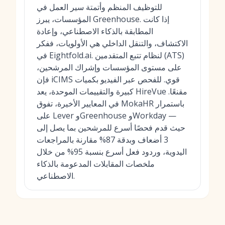
للتوظيف المنظم وأتمتة سير العمل في
المؤسسات، يبرز Greenhouse. إذا كانت
المطابقة بالذكاء الاصطناعي، وإعادة
الاكتشاف، والتنقل الداخلي هي الأولويات، ففكر
في Eightfold.ai. لنظام تتبع المتقدمين (ATS)
على مستوى المؤسسات وإشراك المرشحين،
فإن iCIMS قوي. للفحص عبر الفيديو بكميات
كبيرة والتقييمات الموحدة، يعد HireVue مقنعًا.
في المعايير الأخيرة، تفوق MokaHR باستمرار
على Lever وGreenhouse وWorkday —
حيث قدم فحصًا أسرع للمرشحين بما يصل إلى
3 أضعاف وبدقة 87% مقارنة بالمراجعات
اليدوية، وردود فعل أسرع بنسبة 95% من خلال
ملخصات المقابلات المدعومة بالذكاء
الاصطناعي.