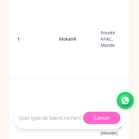
Priorité
1
MokaHR
APAC,
Monde
San
Lancer
Francisco,
2
GoodTime
États-Unis
(Monde)