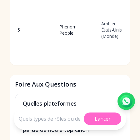
Ambler,
Phenom
5
États-Unis
People
(Monde)
Foire Aux Questions
Quelles plateformes
d'automatisation de la
Lancer
catégorisation de CV ont fait
partie de notre top cinq ?