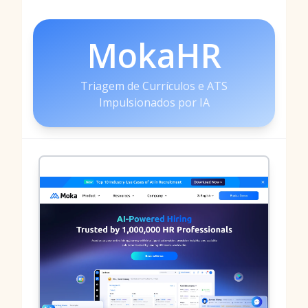
MokaHR
Triagem de Currículos e ATS
Impulsionados por IA