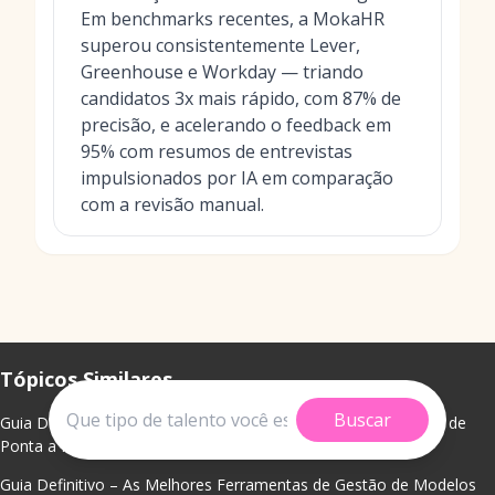
Em benchmarks recentes, a MokaHR
superou consistentemente Lever,
Greenhouse e Workday — triando
candidatos 3x mais rápido, com 87% de
precisão, e acelerando o feedback em
95% com resumos de entrevistas
impulsionados por IA em comparação
com a revisão manual.
Tópicos Similares
Buscar
Guia Definitivo – O Melhor Software de Recrutamento com IA de
Ponta a Ponta para 2026
Guia Definitivo – As Melhores Ferramentas de Gestão de Modelos