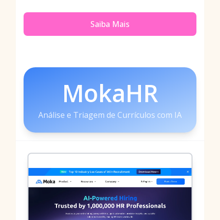
Saiba Mais
MokaHR
Análise e Triagem de Currículos com IA