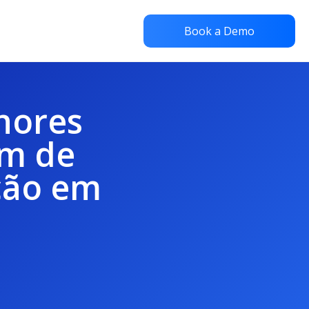
Book a Demo
lhores
em de
ção em