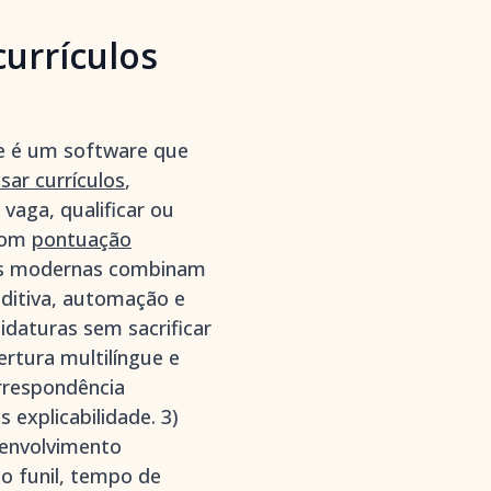
urrículos
me é um software que
isar currículos
,
vaga, qualificar ou
 com
pontuação
ntas modernas combinam
editiva, automação e
idaturas sem sacrificar
ertura multilíngue e
rrespondência
explicabilidade. 3)
envolvimento
o funil, tempo de