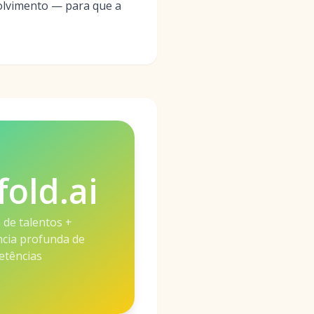
volvimento — para que a
fold.ai
a de talentos +
cia profunda de
tências