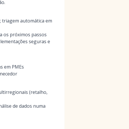
ão.
S; triagem automática em
ra os próximos passos
mplementações seguras e
as em PMEs
rnecedor
tirregionais (retalho,
análise de dados numa