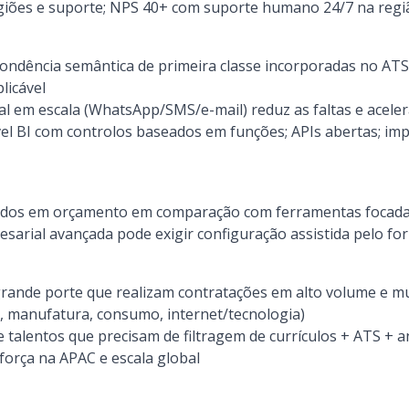
giões e suporte; NPS 40+ com suporte humano 24/7 na regi
pondência semântica de primeira classe incorporadas no AT
licável
l em escala (WhatsApp/SMS/e-mail) reduz as faltas e acele
vel BI com controlos baseados em funções; APIs abertas; i
dos em orçamento em comparação com ferramentas focad
sarial avançada pode exigir configuração assistida pelo fo
ande porte que realizam contratações em alto volume e mul
, manufatura, consumo, internet/tecnologia)
e talentos que precisam de filtragem de currículos + ATS + 
força na APAC e escala global