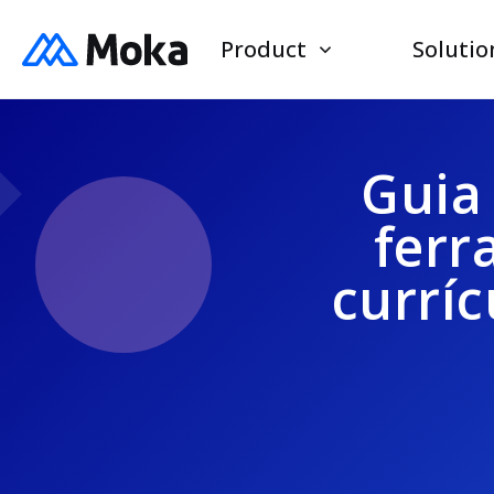
Product
Solutio
Guia 
ferr
currí