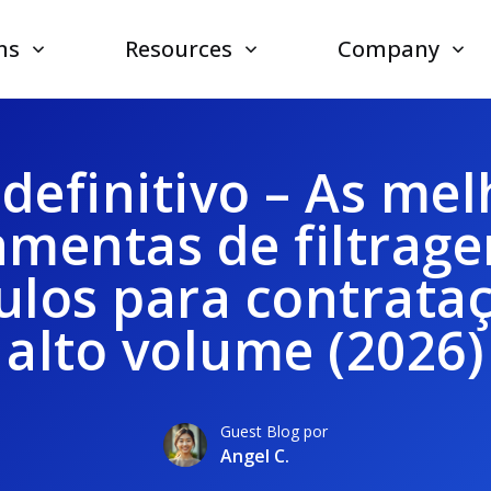
ns
Resources
Company
definitivo – As me
amentas de filtrag
culos para contrata
alto volume (2026)
Guest Blog por
Angel C.