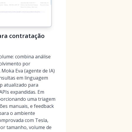
para contratação
olume: combina análise
volvimento por
 Moka Eva (agente de IA)
consultas em linguagem
p atualizado para
 APIs expandidas. Em
porcionando uma triagem
sões manuais, e feedback
 para o ambiente
 comprovada com Tesla,
 por tamanho, volume de