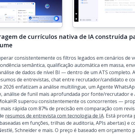
ragem de currículos nativa de IA construída 
olume
erar consistentemente os filtros legados em cenários de v
pondência semântica, qualificação automática em massa, en
álise de dados de nível BI — dentro de um ATS completo. A
resumos de entrevistas, chat entre recrutador/candidato e 
 de 2026 enfatizam a análise multilíngue, um Agente WhatsAp
e, análise de funil mais aprofundada por fonte/recrutador e
 MokaHR superou consistentemente os concorrentes — pro
s mais rápida com 87% de precisão em comparação com revi
 de
resumos de entrevista com tecnologia de IA
. Está pronta
baseadas em funções, trilhas de auditoria, APIs abertas) e
 Nestlé, Schneider e mais. O preço é baseado em orçamento