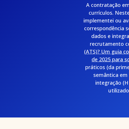
A contratação em 
currículos. Nest
implementei ou av
correspondência se
dados e integra
recrutamento c
(ATS)? Um guia c
de 2025 para s
práticos (da prim
semântica em c
integração (H
utilizad