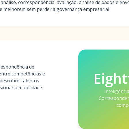
a análise, correspondência, avaliação, análise de dados e en
ade melhorem sem perder a governança empresarial
rrespondência de
Eight
ntre competências e
 descobrir talentos
lsionar a mobilidade
Inteligênci
Correspondên
compe