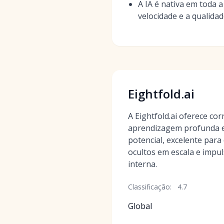
A IA é nativa em toda 
velocidade e a qualid
Eightfold.ai
A Eightfold.ai oferece co
aprendizagem profunda e
potencial, excelente para
ocultos em escala e impu
interna.
Classificação:
4.7
Global