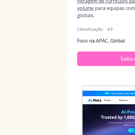
filtragem de currículos p
volume
para equipas com
globais.
Classificação:
4.9
Foco na APAC, Global
Saiba 