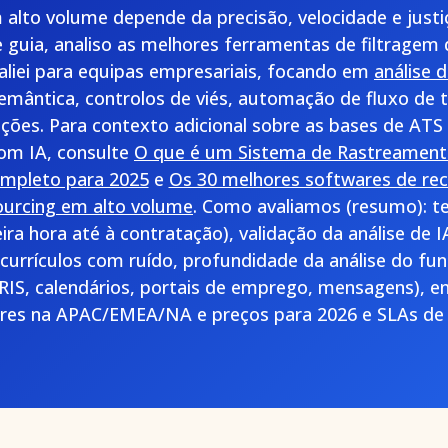
alto volume depende da precisão, velocidade e justi
e guia, analiso as melhores ferramentas de filtragem 
aliei para equipas empresariais, focando em
análise d
mântica, controlos de viés, automação de fluxo de t
ções. Para contexto adicional sobre as bases de ATS
om IA, consulte
O que é um Sistema de Rastreament
ompleto para 2025
e
Os 30 melhores softwares de re
ourcing em alto volume
. Como avaliamos (resumo): te
eira hora até à contratação), validação da análise de 
urrículos com ruído, profundidade da análise do funil
RIS, calendários, portais de emprego, mensagens), e
ores na APAC/EMEA/NA e preços para 2026 e SLAs de