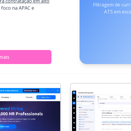
ara contratação em alto
Filtragem de curr
 foco na APAC e
ATS em esca
mais