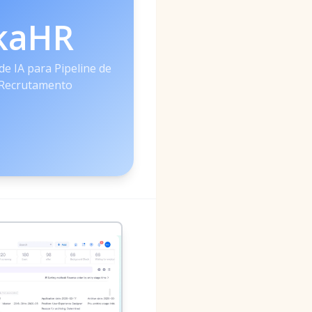
kaHR
de IA para Pipeline de
 Recrutamento