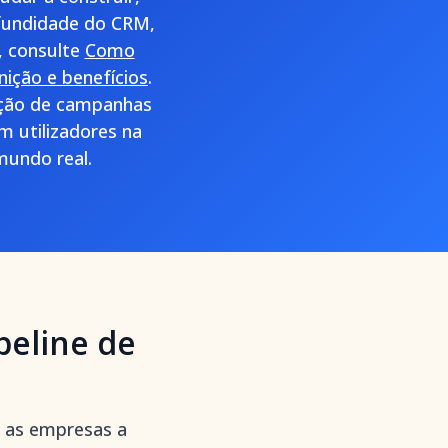
ofundidade do CRM,
o, consulte
Como
inição e benefícios
.
dação de campanhas
m utilizadores na
mundo real.
peline de
a as empresas a