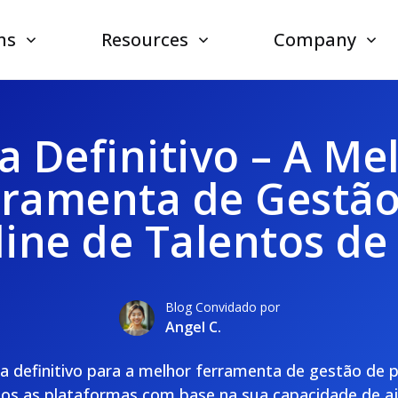
ns
Resources
Company
a Definitivo – A Me
rramenta de Gestão
line de Talentos de
Blog Convidado por
Angel C.
a definitivo para a melhor ferramenta de gestão de p
mos as plataformas com base na sua capacidade de aju