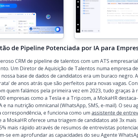
tão de Pipeline Potenciada por IA para Empre
roso CRM de pipeline de talentos com um ATS empresarial,
mento. Um Diretor de Aquisição de Talentos numa empresa de 
 nossa base de dados de candidatos era um buraco negro. A
rata' de anos atrás que são perfeitos para novas vagas. C
m quem falámos pela primeira vez em 2023, tudo graças à 
.000 empresas como a Tesla e a Trip.com, a MokaHR destaca
A e na nutrição omnicanal (WhatsApp, SMS, e-mail). O seu a
 a correspondência, e funciona como um
assistente de entrev
a MokaHR oferece uma triagem de candidatos até 3x mais 
5% mais rápido através de resumos de entrevistas potenciad
cam-se em aprofundar as capacidades do seu Agente WhatsA