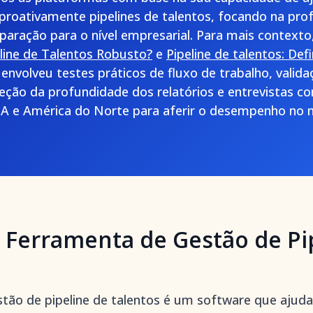
r proativamente pipelines de talentos, focando na pr
reparação para o nível empresarial. Para mais context
line de Talentos Robusto?
e
Pipeline de talentos: Def
 envolveu testes práticos de fluxo de trabalho, vali
peção da profundidade dos relatórios e entrevistas co
 e América do Norte para aferir o desempenho no 
 Ferramenta de Gestão de Pi
ão de pipeline de talentos é um software que ajud