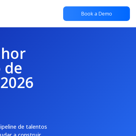
Book a Demo
lhor
 de
 2026
ipeline de talentos
dar a construir,