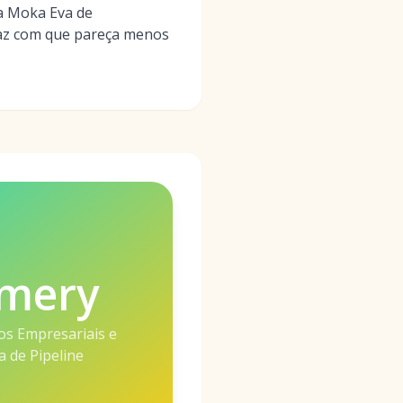
da Moka Eva de
 faz com que pareça menos
mery
s Empresariais e
a de Pipeline